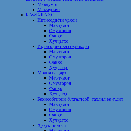
Маълумот
Маъмурият
КАФЕДРАҲО
Иқтисодиёти ҷаҳон
Маълумот
Омузгорон
Фанҳо
Ҳуҷҷатҳо
Иқтисодиёт ва соҳибкорӣ
Маълумот
Омузгорон
Фанҳо
Ҳуҷҷатҳо
Молия ва қарз
Маълумот
Омузгорон
Фанҳо
Ҳуҷҷатҳо
Баҳисобгирии бухгалтерӣ, таҳлил ва аудит
Маълумот
Омузгорон
Фанҳо
Ҳуҷҷатҳо
Ҳуқуқшиносӣ
Маълумот