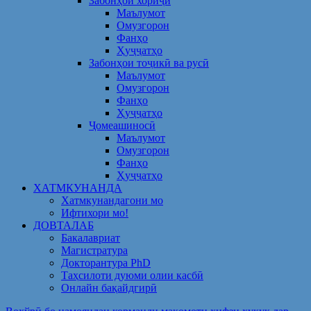
Забонҳои хориҷӣ
Маълумот
Омузгорон
Фанҳо
Ҳуҷҷатҳо
Забонҳои тоҷикӣ ва русӣ
Маълумот
Омузгорон
Фанҳо
Ҳуҷҷатҳо
Ҷомеашиносӣ
Маълумот
Омузгорон
Фанҳо
Ҳуҷҷатҳо
ХАТМКУНАНДА
Хатмкунандагони мо
Ифтихори мо!
ДОВТАЛАБ
Бакалавриат
Магистратура
Докторантура PhD
Таҳсилоти дуюми олии касбӣ
Онлайн бақайдгирӣ