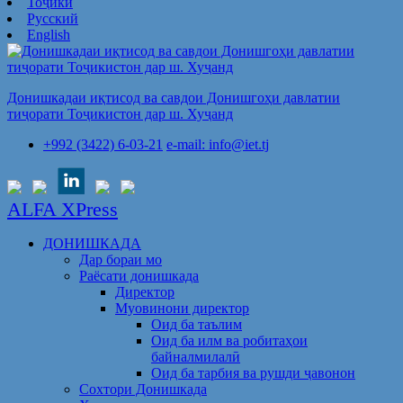
Тоҷикӣ
Русский
English
Донишкадаи иқтисод ва савдои Донишгоҳи давлатии
тиҷорати Тоҷикистон дар ш. Хуҷанд
+992 (3422) 6-03-21
e-mail: info@iet.tj
ALFA XPress
ДОНИШКАДА
Дар бораи мо
Раёсати донишкада
Директор
Муовинони директор
Оид ба таълим
Оид ба илм ва робитаҳои
байналмилалӣ
Оид ба тарбия ва рушди ҷавонон
Сохтори Донишкада