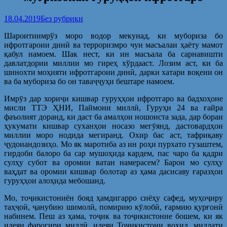
18.04.2019
Без рубрики
Шароитиимрўз моро водор мекунад, ки мубориза бо
ифротгароии динӣ ва терроризмро чун масъалаи ҳаёту мамот
қабул намоем. Шак нест, ки ин масъала ба сарнавишти
давлатдории миллии мо гиреҳ хўрдааст. Лозим аст, ки ба
шинохти моҳияти ифротгароии динӣ, дарки хатари воқеии он
ва ба мубориза бо он таваҷҷуҳи бештаре намоем.
Имрӯз дар хориҷи кишвар гуруҳҳои ифротгаро ва бадхоҳоне
мисли ТТЭ ҲНИ, Паймони миллӣ, Гуруҳи 24 ва ғайра
фаъолият доранд, ки даст ба амалҳои ношоиста зада, дар бораи
ҳукумати кишвар суханҳои носазо мегӯянд, дастовардҳои
миллии моро нодида мегиранд. Охир бас аст, тафриқаву
ҷудоиандозиҳо. Мо як маротиба аз ин роҳи пурхато гузаштем,
гирдоби балоро ба сар мушоҳида кардем, пас чаро ба қадри
сулҳу субот ва оромии ватан намерасем? Барои мо сулҳу
ваҳдат ва оромии кишвар болотар аз ҳама дасисаву ғаразҳои
гуруҳҳои алоҳида мебошанд.
Мо, тоҷикистониён бояд ҳамдигарро сиёҳу сафед, муҳоҷиру
таҳҷоӣ, ҷанубию шимолӣ, помирию кӯлобӣ, ғармию қурғонӣ
набинем. Пеш аз ҳама, тоҷик ва тоҷикистоние бошем, ки як
идеяи фарогири миллӣ, идеяи Тоҷикистони воҳид, миллати