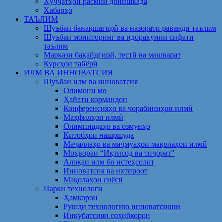
Ҳуҷҷатҳои расмии донишкада
Хабарҳо
ТАЪЛИМ
Шуъбаи банақшагирӣ ва назорати раванди таълим
Шуъбаи мониторинг ва идоракунии сифати
таълим
Маркази бақайдгирӣ, тестӣ ва машварат
Курсҳои тайёрӣ
ИЛМ ВА ИННОВАТСИЯ
Шуъбаи илм ва инноватсия
Олимони мо
Ҳайати кормандон
Конференсияҳо ва чорабиниҳои илмӣ
Маҳфилҳои илмӣ
Олимпиадаҳо ва озмунҳо
Китобҳои нашршуда
Маҷаллаҳо ва маҷмӯаҳои мақолаҳои илмӣ
Моҳвораи “Иқтисод ва тиҷорат”
Алоқаи илм бо истеҳсолот
Инноватсия ва ихтироот
Мақолаҳои сиёсӣ
Парки технологӣ
Ҳамкорон
Рушди технологию инноватсионӣ
Инкубатсияи соҳибкорон