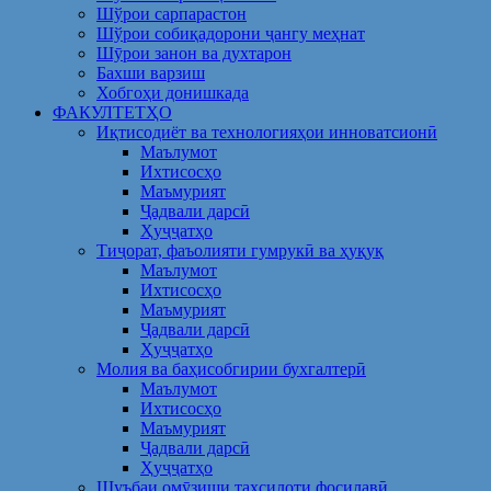
Шўрои сарпарастон
Шўрои собиқадорони ҷангу меҳнат
Шӯрои занон ва духтарон
Бахши варзиш
Хобгоҳи донишкада
ФАКУЛТЕТҲО
Иқтисодиёт ва технологияҳои инноватсионӣ
Маълумот
Ихтисосҳо
Маъмурият
Ҷадвали дарсӣ
Ҳуҷҷатҳо
Тиҷорат, фаъолияти гумрукӣ ва ҳуқуқ
Маълумот
Ихтисосҳо
Маъмурият
Ҷадвали дарсӣ
Ҳуҷҷатҳо
Молия ва баҳисобгирии бухгалтерӣ
Маълумот
Ихтисосҳо
Маъмурият
Ҷадвали дарсӣ
Ҳуҷҷатҳо
Шуъбаи омӯзиши таҳсилоти фосилавӣ