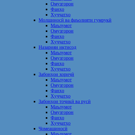
Омузгорон
Фанҳо
Ҳуҷҷатҳо
Молшиносӣ ва фаъолияти гумрукӣ
Маълумот
Омузгорон
Фанҳо
Ҳуҷҷатҳо
Назарияи иқтисод
Маълумот
Омузгорон
Фанҳо
Ҳуҷҷатҳо
Забонҳои хориҷӣ
Маълумот
Омузгорон
Фанҳо
Ҳуҷҷатҳо
Забонҳои тоҷикӣ ва русӣ
Маълумот
Омузгорон
Фанҳо
Ҳуҷҷатҳо
Ҷомеашиносӣ
Маълумот