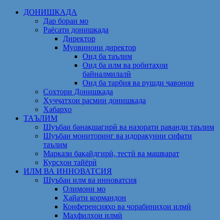
Skip
ДОНИШКАДА
to
Дар бораи мо
content
Раёсати донишкада
Директор
Муовинони директор
Оид ба таълим
Оид ба илм ва робитаҳои
байналмилалӣ
Оид ба тарбия ва рушди ҷавонон
Сохтори Донишкада
Ҳуҷҷатҳои расмии донишкада
Хабарҳо
ТАЪЛИМ
Шуъбаи банақшагирӣ ва назорати раванди таълим
Шуъбаи мониторинг ва идоракунии сифати
таълим
Маркази бақайдгирӣ, тестӣ ва машварат
Курсҳои тайёрӣ
ИЛМ ВА ИННОВАТСИЯ
Шуъбаи илм ва инноватсия
Олимони мо
Ҳайати кормандон
Конференсияҳо ва чорабиниҳои илмӣ
Маҳфилҳои илмӣ