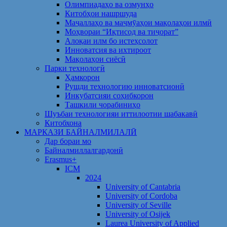
Олимпиадаҳо ва озмунҳо
Китобҳои нашршуда
Маҷаллаҳо ва маҷмӯаҳои мақолаҳои илмӣ
Моҳвораи “Иқтисод ва тиҷорат”
Алоқаи илм бо истеҳсолот
Инноватсия ва ихтироот
Мақолаҳои сиёсӣ
Парки технологӣ
Ҳамкорон
Рушди технологию инноватсионӣ
Инкубатсияи соҳибкорон
Ташкили чорабиниҳо
Шуъбаи технологияи иттилоотии шабакавӣ
Китобхона
МАРКАЗИ БАЙНАЛМИЛАЛӢ
Дар бораи мо
Байналмиллалгардонӣ
Erasmus+
ICM
2024
University of Cantabria
University of Cordoba
University of Seville
University of Osijek
Laurea University of Applied