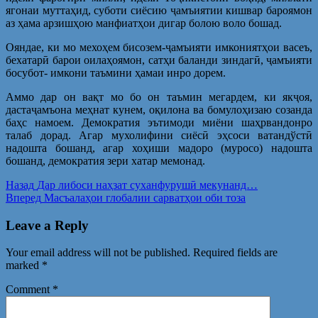
ягонаи муттаҳид, суботи сиёсию ҷамъиятии кишвар бароямон
аз ҳама арзишҳою манфиатҳои дигар болою воло бошад.
Ояндае, ки мо мехоҳем бисозем-ҷамъияти имкониятҳои васеъ,
бехатарӣ барои оилаҳоямон, сатҳи баланди зиндагӣ, ҷамъияти
босубот- имкони таъмини ҳамаи инро дорем.
Аммо дар он вақт мо бо он таъмин мегардем, ки якҷоя,
дастаҷамъона меҳнат кунем, оқилона ва бомулоҳизаю созанда
баҳс намоем. Демократия эътимоди миёни шаҳрвандонро
талаб дорад. Агар мухолифини сиёсӣ эҳсоси ватандўстӣ
надошта бошанд, агар хоҳиши мадоро (муросо) надошта
бошанд, демократия зери хатар мемонад.
Post
Предыдущая
Назад
Дар либоси наҳзат суханфурушӣ мекунанд…
запись:
Следующая
Вперед
Масъалаҳои глобалии сарватҳои оби тоза
navigation
запись:
Leave a Reply
Your email address will not be published.
Required fields are
marked
*
Comment
*