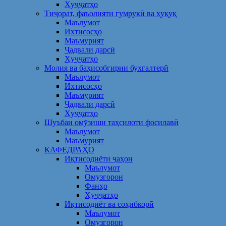
Ҳуҷҷатҳо
Тиҷорат, фаъолияти гумрукӣ ва ҳуқуқ
Маълумот
Ихтисосҳо
Маъмурият
Ҷадвали дарсӣ
Ҳуҷҷатҳо
Молия ва баҳисобгирии бухгалтерӣ
Маълумот
Ихтисосҳо
Маъмурият
Ҷадвали дарсӣ
Ҳуҷҷатҳо
Шуъбаи омӯзиши таҳсилоти фосилавӣ
Маълумот
Маъмурият
КАФЕДРАҲО
Иқтисодиёти ҷаҳон
Маълумот
Омузгорон
Фанҳо
Ҳуҷҷатҳо
Иқтисодиёт ва соҳибкорӣ
Маълумот
Омузгорон