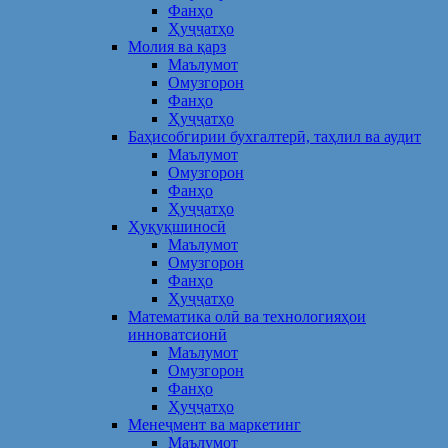
Фанҳо
Ҳуҷҷатҳо
Молия ва қарз
Маълумот
Омузгорон
Фанҳо
Ҳуҷҷатҳо
Баҳисобгирии бухгалтерӣ, таҳлил ва аудит
Маълумот
Омузгорон
Фанҳо
Ҳуҷҷатҳо
Ҳуқуқшиносӣ
Маълумот
Омузгорон
Фанҳо
Ҳуҷҷатҳо
Математика олӣ ва технологияҳои
инноватсионӣ
Маълумот
Омузгорон
Фанҳо
Ҳуҷҷатҳо
Менеҷмент ва маркетинг
Маълумот