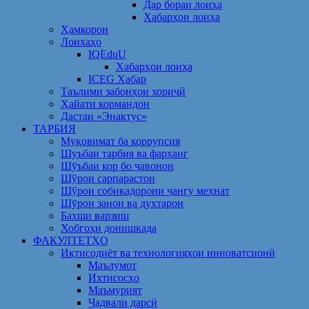
Дар бораи лоиҳа
Хабарҳои лоиҳа
Ҳамкорон
Лоихаҳо
IQEduU
Хабарҳои лоиҳа
ICEG Хабар
Таълими забонҳои хориҷӣ
Ҳайати кормандон
Дастаи «Энактус»
ТАРБИЯ
Муқовимат ба коррупсия
Шуъбаи тарбия ва фарҳанг
Шӯъбаи кор бо ҷавонон
Шўрои сарпарастон
Шўрои собиқадорони ҷангу меҳнат
Шӯрои занон ва духтарон
Бахши варзиш
Хобгоҳи донишкада
ФАКУЛТЕТҲО
Иқтисодиёт ва технологияҳои инноватсионӣ
Маълумот
Ихтисосҳо
Маъмурият
Ҷадвали дарсӣ