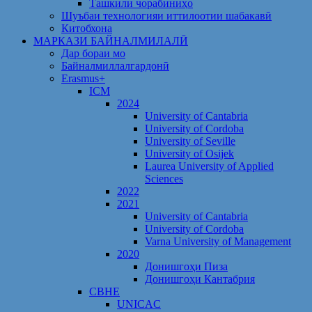
Ташкили чорабиниҳо
Шуъбаи технологияи иттилоотии шабакавӣ
Китобхона
МАРКАЗИ БАЙНАЛМИЛАЛӢ
Дар бораи мо
Байналмиллалгардонӣ
Erasmus+
ICM
2024
University of Cantabria
University of Cordoba
University of Seville
University of Osijek
Laurea University of Applied
Sciences
2022
2021
University of Cantabria
University of Cordoba
Varna University of Management
2020
Донишгоҳи Пиза
Донишгоҳи Кантабрия
CBHE
UNICAC