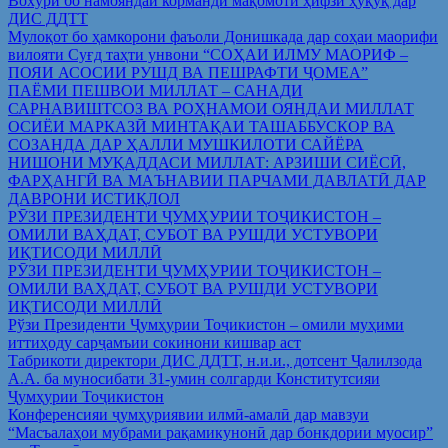
Вохўрӣ бо намояндаи корманди мақомоти ҳифзи ҳуқуқ дар
ДИС ДДТТ
Мулоқот бо ҳамкорони фаъоли Донишкада дар соҳаи маорифи
вилояти Суғд таҳти унвони “СОҲАИ ИЛМУ МАОРИФ –
ПОЯИ АСОСИИ РУШД ВА ПЕШРАФТИ ҶОМЕА”
ПАЁМИ ПЕШВОИ МИЛЛАТ – САНАДИ
САРНАВИШТСОЗ ВА РОҲНАМОИ ОЯНДАИ МИЛЛАТ
ОСИЁИ МАРКАЗӢ МИНТАҚАИ ТАШАББУСКОР ВА
СОЗАНДА ДАР ҲАЛЛИ МУШКИЛОТИ САЙЁРА
НИШОНИ МУҚАДДАСИ МИЛЛАТ: АРЗИШИ СИЁСӢ,
ФАРҲАНГӢ ВА МАЪНАВИИ ПАРЧАМИ ДАВЛАТӢ ДАР
ДАВРОНИ ИСТИҚЛОЛ
РӮЗИ ПРЕЗИДЕНТИ ҶУМҲУРИИ ТОҶИКИСТОН –
ОМИЛИ ВАҲДАТ, СУБОТ ВА РУШДИ УСТУВОРИ
ИҚТИСОДИ МИЛЛӢ
РӮЗИ ПРЕЗИДЕНТИ ҶУМҲУРИИ ТОҶИКИСТОН –
ОМИЛИ ВАҲДАТ, СУБОТ ВА РУШДИ УСТУВОРИ
ИҚТИСОДИ МИЛЛӢ
Рўзи Президенти Ҷумҳурии Тоҷикистон – омили муҳими
иттиҳоду сарҷамъии сокинони кишвар аст
Табрикоти директори ДИС ДДТТ, н.и.и., дотсент Ҷалилзода
А.А. ба муносибати 31-умин солгарди Конститутсияи
Ҷумҳурии Тоҷикистон
Конференсияи ҷумҳуриявии илмӣ-амалӣ дар мавзуи
“Масъалаҳои мубрами рақамикунонӣ дар бонкдории муосир”