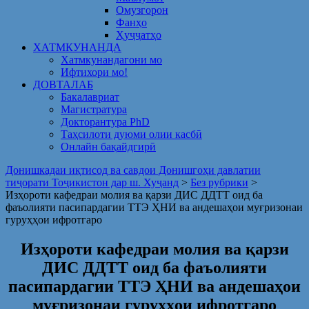
Омузгорон
Фанҳо
Ҳуҷҷатҳо
ХАТМКУНАНДА
Хатмкунандагони мо
Ифтихори мо!
ДОВТАЛАБ
Бакалавриат
Магистратура
Докторантура PhD
Таҳсилоти дуюми олии касбӣ
Онлайн бақайдгирӣ
Донишкадаи иқтисод ва савдои Донишгоҳи давлатии
тиҷорати Тоҷикистон дар ш. Хуҷанд
>
Без рубрики
>
Изҳороти кафедраи молия ва қарзи ДИС ДДТТ оид ба
фаъолияти пасипардагии ТТЭ ҲНИ ва андешаҳои муғризонаи
гуруҳҳои ифротгаро
Изҳороти кафедраи молия ва қарзи
ДИС ДДТТ оид ба фаъолияти
пасипардагии ТТЭ ҲНИ ва андешаҳои
муғризонаи гуруҳҳои ифротгаро