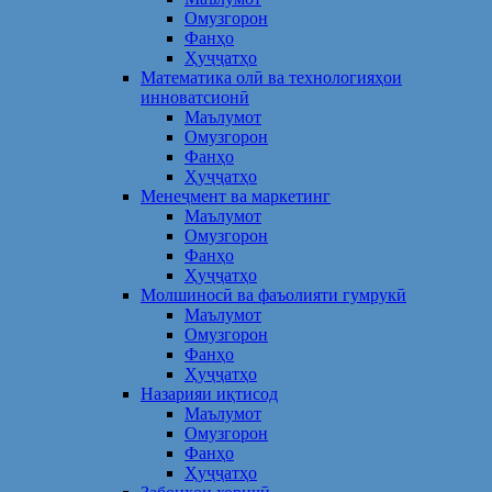
Омузгорон
Фанҳо
Ҳуҷҷатҳо
Математика олӣ ва технологияҳои
инноватсионӣ
Маълумот
Омузгорон
Фанҳо
Ҳуҷҷатҳо
Менеҷмент ва маркетинг
Маълумот
Омузгорон
Фанҳо
Ҳуҷҷатҳо
Молшиносӣ ва фаъолияти гумрукӣ
Маълумот
Омузгорон
Фанҳо
Ҳуҷҷатҳо
Назарияи иқтисод
Маълумот
Омузгорон
Фанҳо
Ҳуҷҷатҳо