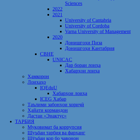
Sciences
2022
2021
University of Cantabria
University of Cordoba
Varna University of Management
2020
Донишгоҳи Пиза
Донишгоҳи Кантабрия
CBHE
UNICAC
Дар бораи лоиҳа
Хабарҳои лоиҳа
Ҳамкорон
Лоихаҳо
IQEduU
Хабарҳои лоиҳа
ICEG Хабар
Таълими забонҳои хориҷӣ
Ҳайати кормандон
Дастаи «Энактус»
ТАРБИЯ
Муқовимат ба коррупсия
Шуъбаи тарбия ва фарҳанг
Шӯъбаи кор бо ҷавонон