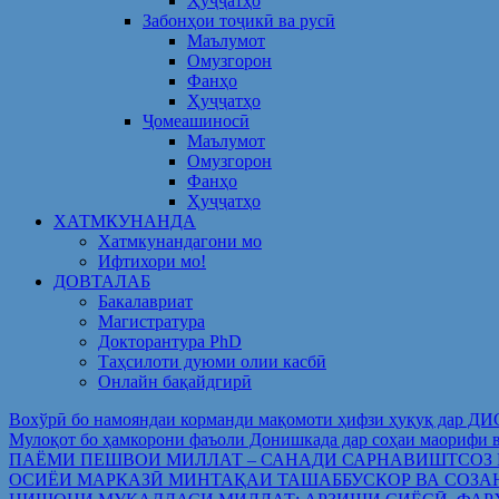
Ҳуҷҷатҳо
Забонҳои тоҷикӣ ва русӣ
Маълумот
Омузгорон
Фанҳо
Ҳуҷҷатҳо
Ҷомеашиносӣ
Маълумот
Омузгорон
Фанҳо
Ҳуҷҷатҳо
ХАТМКУНАНДА
Хатмкунандагони мо
Ифтихори мо!
ДОВТАЛАБ
Бакалавриат
Магистратура
Докторантура PhD
Таҳсилоти дуюми олии касбӣ
Онлайн бақайдгирӣ
Вохўрӣ бо намояндаи корманди мақомоти ҳифзи ҳуқуқ дар Д
Мулоқот бо ҳамкорони фаъоли Донишкада дар соҳаи ма
ПАЁМИ ПЕШВОИ МИЛЛАТ – САНАДИ САРНАВИШТСОЗ
ОСИЁИ МАРКАЗӢ МИНТАҚАИ ТАШАББУСКОР ВА СОЗА