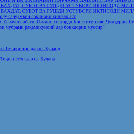
ҲАНГӢ ВА МАЪНАВИИ ПАРЧАМИ ДАВЛАТӢ ДАР ДАВРО
 ВАҲДАТ, СУБОТ ВА РУШДИ УСТУВОРИ ИҚТИСОДИ МИЛ
 ВАҲДАТ, СУБОТ ВА РУШДИ УСТУВОРИ ИҚТИСОДИ МИЛ
оду сарҷамъии сокинони кишвар аст
.А. ба муносибати 31-умин солгарди Конститутсияи Ҷумҳурии Т
ои мубрами рақамикунонӣ дар бонкдории муосир”
Тоҷикистон дар ш. Хуҷанд