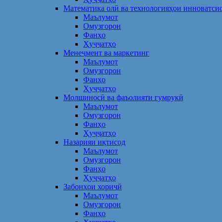
Математика олӣ ва технологияҳои инноватси
Маълумот
Омузгорон
Фанҳо
Ҳуҷҷатҳо
Менеҷмент ва маркетинг
Маълумот
Омузгорон
Фанҳо
Ҳуҷҷатҳо
Молшиносӣ ва фаъолияти гумрукӣ
Маълумот
Омузгорон
Фанҳо
Ҳуҷҷатҳо
Назарияи иқтисод
Маълумот
Омузгорон
Фанҳо
Ҳуҷҷатҳо
Забонҳои хориҷӣ
Маълумот
Омузгорон
Фанҳо