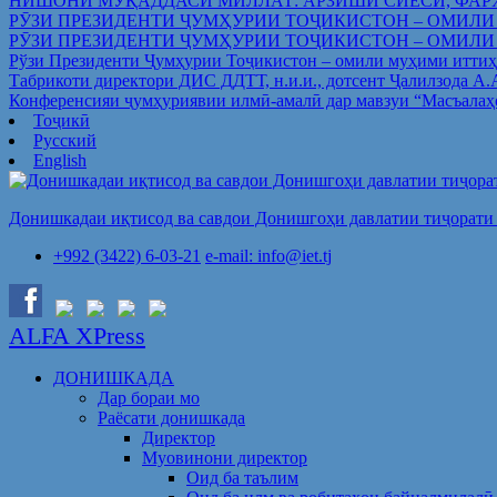
НИШОНИ МУҚАДДАСИ МИЛЛАТ: АРЗИШИ СИЁСӢ, ФАР
РӮЗИ ПРЕЗИДЕНТИ ҶУМҲУРИИ ТОҶИКИСТОН – ОМИЛИ
РӮЗИ ПРЕЗИДЕНТИ ҶУМҲУРИИ ТОҶИКИСТОН – ОМИЛИ
Рўзи Президенти Ҷумҳурии Тоҷикистон – омили муҳими иттиҳ
Табрикоти директори ДИС ДДТТ, н.и.и., дотсент Ҷалилзода А
Конференсияи ҷумҳуриявии илмӣ-амалӣ дар мавзуи “Масъалаҳ
Тоҷикӣ
Русский
English
Донишкадаи иқтисод ва савдои Донишгоҳи давлатии тиҷорати 
+992 (3422) 6-03-21
e-mail: info@iet.tj
ALFA XPress
ДОНИШКАДА
Дар бораи мо
Раёсати донишкада
Директор
Муовинони директор
Оид ба таълим