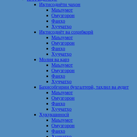
Иқтисодиёти ҷаҳон
Маълумот
Омузгорон
Фанҳо
Ҳуҷҷатҳо
Иқтисодиёт ва соҳибкорӣ
Маълумот
Омузгорон
Фанҳо
Ҳуҷҷатҳо
Молия ва қарз
Маълумот
Омузгорон
Фанҳо
Ҳуҷҷатҳо
Баҳисобгирии бухгалтерӣ, таҳлил ва аудит
Маълумот
Омузгорон
Фанҳо
Ҳуҷҷатҳо
Ҳуқуқшиносӣ
Маълумот
Омузгорон
Фанҳо
Ҳуҷҷатҳо