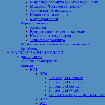
Маҷаллаҳо ва маҷмӯаҳои мақолаҳои илмӣ
Моҳвораи “Иқтисод ва тиҷорат”
Алоқаи илм бо истеҳсолот
Инноватсия ва ихтироот
Мақолаҳои сиёсӣ
Парки технологӣ
Ҳамкорон
Рушди технологию инноватсионӣ
Инкубатсияи соҳибкорон
Ташкили чорабиниҳо
Шуъбаи технологияи иттилоотии шабакавӣ
Китобхона
МАРКАЗИ БАЙНАЛМИЛАЛӢ
Дар бораи мо
Байналмиллалгардонӣ
Erasmus+
ICM
2024
University of Cantabria
University of Cordoba
University of Seville
University of Osijek
Laurea University of Applied Science
2022
2021