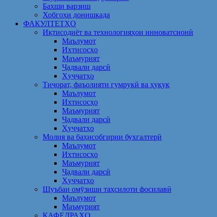
Бахши варзиш
Хобгоҳи донишкада
ФАКУЛТЕТҲО
Иқтисодиёт ва технологияҳои инноватсионӣ
Маълумот
Ихтисосҳо
Маъмурият
Ҷадвали дарсӣ
Ҳуҷҷатҳо
Тиҷорат, фаъолияти гумрукӣ ва ҳуқуқ
Маълумот
Ихтисосҳо
Маъмурият
Ҷадвали дарсӣ
Ҳуҷҷатҳо
Молия ва баҳисобгирии бухгалтерӣ
Маълумот
Ихтисосҳо
Маъмурият
Ҷадвали дарсӣ
Ҳуҷҷатҳо
Шуъбаи омӯзиши таҳсилоти фосилавӣ
Маълумот
Маъмурият
КАФЕДРАҲО