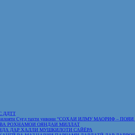
ИС ДДТТ
орифи вилояти Суғд таҳти унвони “СОҲАИ ИЛМУ МАОРИФ –
 ВА РОҲНАМОИ ОЯНДАИ МИЛЛАТ
НДА ДАР ҲАЛЛИ МУШКИЛОТИ САЙЁРА