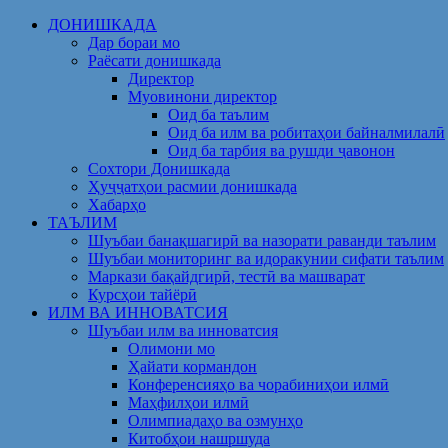
Skip
ДОНИШКАДА
to
Дар бораи мо
content
Раёсати донишкада
Директор
Муовинони директор
Оид ба таълим
Оид ба илм ва робитаҳои байналмилалӣ
Оид ба тарбия ва рушди ҷавонон
Сохтори Донишкада
Ҳуҷҷатҳои расмии донишкада
Хабарҳо
ТАЪЛИМ
Шуъбаи банақшагирӣ ва назорати раванди таълим
Шуъбаи мониторинг ва идоракунии сифати таълим
Маркази бақайдгирӣ, тестӣ ва машварат
Курсҳои тайёрӣ
ИЛМ ВА ИННОВАТСИЯ
Шуъбаи илм ва инноватсия
Олимони мо
Ҳайати кормандон
Конференсияҳо ва чорабиниҳои илмӣ
Маҳфилҳои илмӣ
Олимпиадаҳо ва озмунҳо
Китобҳои нашршуда