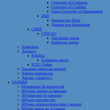
University of Cantabria
University of Cordoba
Varna University of Management
2020
Донишгоҳи Пиза
Донишгоҳи Кантабрия
CBHE
UNICAC
Дар бораи лоиҳа
Хабарҳои лоиҳа
Ҳамкорон
Лоихаҳо
IQEduU
Хабарҳои лоиҳа
ICEG Хабар
Таълими забонҳои хориҷӣ
Ҳайати кормандон
Дастаи «Энактус»
ТАРБИЯ
Муқовимат ба коррупсия
Шуъбаи тарбия ва фарҳанг
Шӯъбаи кор бо ҷавонон
Шўрои сарпарастон
Шўрои собиқадорони ҷангу меҳнат
Шӯрои занон ва духтарон