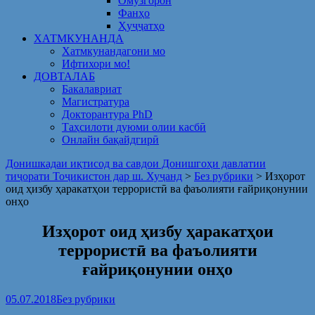
Омузгорон
Фанҳо
Ҳуҷҷатҳо
ХАТМКУНАНДА
Хатмкунандагони мо
Ифтихори мо!
ДОВТАЛАБ
Бакалавриат
Магистратура
Докторантура PhD
Таҳсилоти дуюми олии касбӣ
Онлайн бақайдгирӣ
Донишкадаи иқтисод ва савдои Донишгоҳи давлатии
тиҷорати Тоҷикистон дар ш. Хуҷанд
>
Без рубрики
>
Изҳорот
оид ҳизбу ҳаракатҳои террористӣ ва фаъолияти ғайриқонунии
онҳо
Изҳорот оид ҳизбу ҳаракатҳои
террористӣ ва фаъолияти
ғайриқонунии онҳо
05.07.2018
Без рубрики