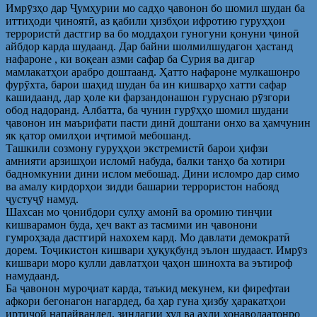
Имрӯзҳо дар Ҷумҳурии мо садҳо ҷавонон бо шомил шудан ба
иттиҳоди ҷиноятӣ, аз қабили ҳизбҳои ифротию гуруҳҳои
террористӣ дастгир ва бо моддаҳои гуногуни қонуни ҷиноӣ
айбдор карда шудаанд. Дар байни шолмилшудагон ҳастанд
нафароне , ки воқеан азми сафар ба Сурия ва дигар
мамлакатҳои арабро доштаанд. Ҳатто нафароне мулкашонро
фурӯхта, барои шаҳид шудан ба ин кишварҳо хатти сафар
кашидаанд, дар ҳоле ки фарзандонашон гуруснаю рӯзгори
обод надоранд. Албатта, ба чунин гурӯҳҳо шомил шудани
ҷавонон ин маърифати пасти динӣ доштани онхо ва ҳамчунин
як қатор омилҳои иҷтимоӣ мебошанд.
Ташкили созмону гуруҳҳои экстремистӣ барои ҳифзи
амнияти арзишҳои исломӣ набуда, балки танҳо ба хотири
бадномкунии дини ислом мебошад. Дини исломро дар симо
ва амалу кирдорҳои зидди башарии террористон набояд
ҷустуҷӯ намуд.
Шахсан мо ҷонибдори сулҳу амонӣ ва оромию тинҷии
кишварамон буда, ҳеч вакт аз тасмими ин ҷавонони
гумроҳзада дастгирӣ нахохем кард. Мо давлати демократӣ
дорем. Тоҷикистон кишвари ҳуқуқбунд эълон шудааст. Имрӯз
кишвари моро кулли давлатҳои ҷаҳон шинохта ва эътироф
намудаанд.
Ба ҷавонон муроҷиат карда, таъкид мекунем, ки фирефтаи
афкори бегонагон нагардед, ба ҳар гуна ҳизбу ҳаракатҳои
иртиҷоӣ напайвандед, зиндагии худ ва аҳли хонаводаатонро