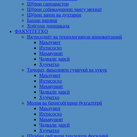
Шўрои сарпарастон
Шўрои собиқадорони ҷангу меҳнат
Шӯрои занон ва духтарон
Бахши варзиш
Хобгоҳи донишкада
ФАКУЛТЕТҲО
Иқтисодиёт ва технологияҳои инноватсионӣ
Маълумот
Ихтисосҳо
Маъмурият
Ҷадвали дарсӣ
Ҳуҷҷатҳо
Тиҷорат, фаъолияти гумрукӣ ва ҳуқуқ
Маълумот
Ихтисосҳо
Маъмурият
Ҷадвали дарсӣ
Ҳуҷҷатҳо
Молия ва баҳисобгирии бухгалтерӣ
Маълумот
Ихтисосҳо
Маъмурият
Ҷадвали дарсӣ
Ҳуҷҷатҳо
Шуъбаи омӯзиши таҳсилоти фосилавӣ