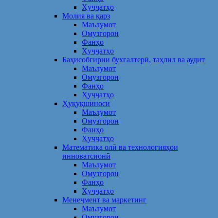
Ҳуҷҷатҳо
Молия ва қарз
Маълумот
Омузгорон
Фанҳо
Ҳуҷҷатҳо
Баҳисобгирии бухгалтерӣ, таҳлил ва аудит
Маълумот
Омузгорон
Фанҳо
Ҳуҷҷатҳо
Ҳуқуқшиносӣ
Маълумот
Омузгорон
Фанҳо
Ҳуҷҷатҳо
Математика олӣ ва технологияҳои
инноватсионӣ
Маълумот
Омузгорон
Фанҳо
Ҳуҷҷатҳо
Менеҷмент ва маркетинг
Маълумот
Омузгорон