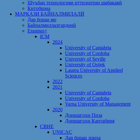
Шуъбаи технологияи иттилоотии шабакавӣ
Китобхона
МАРКАЗИ БАЙНАЛМИЛАЛӢ
Дар бораи мо
Байналмиллалгардонӣ
Erasmus+
ICM
2024
University of Cantabria
University of Cordoba
University of Seville
University of Osijek
Laurea University of Applied
Sciences
2022
2021
University of Cantabria
University of Cordoba
Varna University of Management
2020
Донишгоҳи Пиза
Донишгоҳи Кантабрия
CBHE
UNICAC
Дар бораи лоиҳа