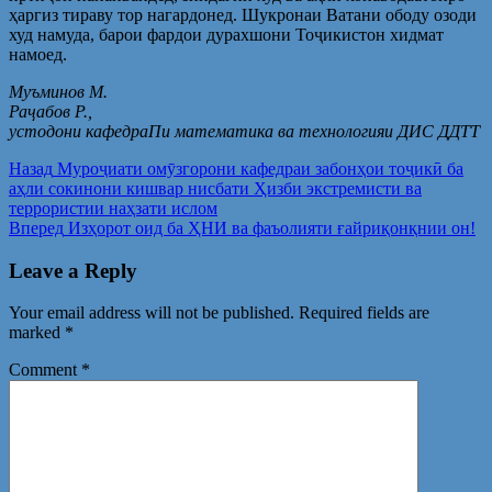
ҳаргиз тираву тор нагардонед. Шукронаи Ватани ободу озоди
худ намуда, барои фардои дурахшони Тоҷикистон хидмат
намоед.
Муъминов М.
Раҷабов Р.,
устодони кафедраПи математика ва технологияи ДИС ДДТТ
Post
Предыдущая
Назад
Муроҷиати омӯзгорони кафедраи забонҳои тоҷикӣ ба
запись:
аҳли сокинони кишвар нисбати Ҳизби экстремисти ва
navigation
террористии наҳзати ислом
Следующая
Вперед
Изҳорот оид ба ҲНИ ва фаъолияти ғайриқонқнии он!
запись:
Leave a Reply
Your email address will not be published.
Required fields are
marked
*
Comment
*