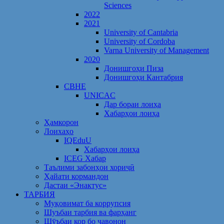
Sciences
2022
2021
University of Cantabria
University of Cordoba
Varna University of Management
2020
Донишгоҳи Пиза
Донишгоҳи Кантабрия
CBHE
UNICAC
Дар бораи лоиҳа
Хабарҳои лоиҳа
Ҳамкорон
Лоихаҳо
IQEduU
Хабарҳои лоиҳа
ICEG Хабар
Таълими забонҳои хориҷӣ
Ҳайати кормандон
Дастаи «Энактус»
ТАРБИЯ
Муқовимат ба коррупсия
Шуъбаи тарбия ва фарҳанг
Шӯъбаи кор бо ҷавонон