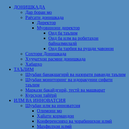
Skip
ДОНИШКАДА
to
Дар бораи мо
content
Раёсати донишкада
Директор
Муовинони директор
Оид ба таълим
Оид ба илм ва робитаҳои
байналмилалӣ
Оид ба тарбия ва рушди ҷавонон
Сохтори Донишкада
Ҳуҷҷатҳои расмии донишкада
Хабарҳо
ТАЪЛИМ
Шуъбаи банақшагирӣ ва назорати раванди таълим
Шуъбаи мониторинг ва идоракунии сифати
таълим
Маркази бақайдгирӣ, тестӣ ва машварат
Курсҳои тайёрӣ
ИЛМ ВА ИННОВАТСИЯ
Шуъбаи илм ва инноватсия
Олимони мо
Ҳайати кормандон
Конференсияҳо ва чорабиниҳои илмӣ
Маҳфилҳои илмӣ