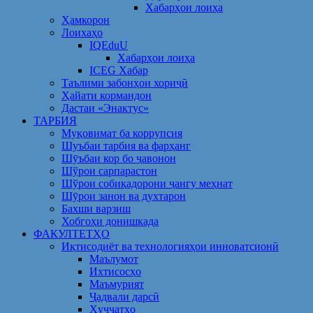
Хабарҳои лоиҳа
Ҳамкорон
Лоихаҳо
IQEduU
Хабарҳои лоиҳа
ICEG Хабар
Таълими забонҳои хориҷӣ
Ҳайати кормандон
Дастаи «Энактус»
ТАРБИЯ
Муқовимат ба коррупсия
Шуъбаи тарбия ва фарҳанг
Шӯъбаи кор бо ҷавонон
Шўрои сарпарастон
Шўрои собиқадорони ҷангу меҳнат
Шӯрои занон ва духтарон
Бахши варзиш
Хобгоҳи донишкада
ФАКУЛТЕТҲО
Иқтисодиёт ва технологияҳои инноватсионӣ
Маълумот
Ихтисосҳо
Маъмурият
Ҷадвали дарсӣ
Ҳуҷҷатҳо