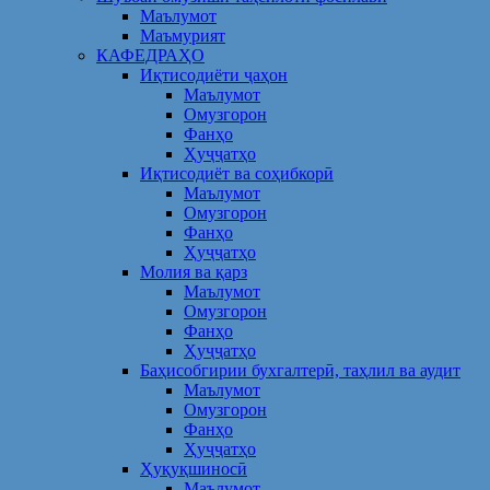
Маълумот
Маъмурият
КАФЕДРАҲО
Иқтисодиёти ҷаҳон
Маълумот
Омузгорон
Фанҳо
Ҳуҷҷатҳо
Иқтисодиёт ва соҳибкорӣ
Маълумот
Омузгорон
Фанҳо
Ҳуҷҷатҳо
Молия ва қарз
Маълумот
Омузгорон
Фанҳо
Ҳуҷҷатҳо
Баҳисобгирии бухгалтерӣ, таҳлил ва аудит
Маълумот
Омузгорон
Фанҳо
Ҳуҷҷатҳо
Ҳуқуқшиносӣ
Маълумот