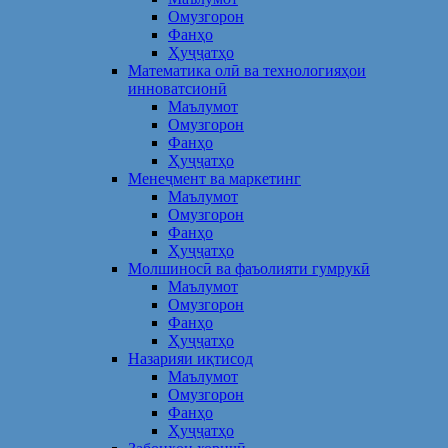
Омузгорон
Фанҳо
Ҳуҷҷатҳо
Математика олӣ ва технологияҳои
инноватсионӣ
Маълумот
Омузгорон
Фанҳо
Ҳуҷҷатҳо
Менеҷмент ва маркетинг
Маълумот
Омузгорон
Фанҳо
Ҳуҷҷатҳо
Молшиносӣ ва фаъолияти гумрукӣ
Маълумот
Омузгорон
Фанҳо
Ҳуҷҷатҳо
Назарияи иқтисод
Маълумот
Омузгорон
Фанҳо
Ҳуҷҷатҳо