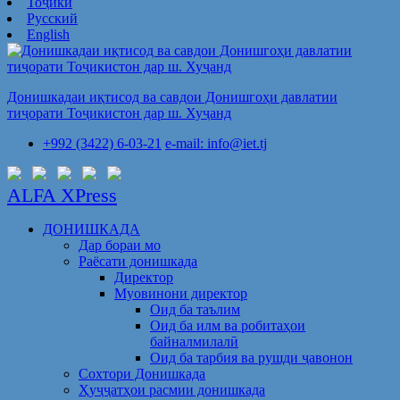
Тоҷикӣ
Русский
English
Донишкадаи иқтисод ва савдои Донишгоҳи давлатии
тиҷорати Тоҷикистон дар ш. Хуҷанд
+992 (3422) 6-03-21
e-mail: info@iet.tj
ALFA XPress
ДОНИШКАДА
Дар бораи мо
Раёсати донишкада
Директор
Муовинони директор
Оид ба таълим
Оид ба илм ва робитаҳои
байналмилалӣ
Оид ба тарбия ва рушди ҷавонон
Сохтори Донишкада
Ҳуҷҷатҳои расмии донишкада