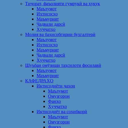
Тиҷорат, фаъолияти гумрукӣ ва ҳуқуқ
Маълумот
Ихтисосҳо
Маъмурият
Ҷадвали дарсӣ
Ҳуҷҷатҳо
Молия ва баҳисобгирии бухгалтерӣ
Маълумот
Ихтисосҳо
Маъмурият
Ҷадвали дарсӣ
Ҳуҷҷатҳо
Шуъбаи омӯзиши таҳсилоти фосилавӣ
Маълумот
Маъмурият
КАФЕДРАҲО
Иқтисодиёти ҷаҳон
Маълумот
Омузгорон
Фанҳо
Ҳуҷҷатҳо
Иқтисодиёт ва соҳибкорӣ
Маълумот
Омузгорон
Фанҳо