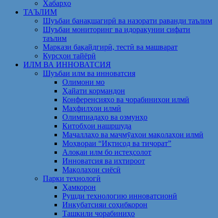
Хабарҳо
ТАЪЛИМ
Шуъбаи банақшагирӣ ва назорати раванди таълим
Шуъбаи мониторинг ва идоракунии сифати
таълим
Маркази бақайдгирӣ, тестӣ ва машварат
Курсҳои тайёрӣ
ИЛМ ВА ИННОВАТСИЯ
Шуъбаи илм ва инноватсия
Олимони мо
Ҳайати кормандон
Конференсияҳо ва чорабиниҳои илмӣ
Маҳфилҳои илмӣ
Олимпиадаҳо ва озмунҳо
Китобҳои нашршуда
Маҷаллаҳо ва маҷмӯаҳои мақолаҳои илмӣ
Моҳвораи “Иқтисод ва тиҷорат”
Алоқаи илм бо истеҳсолот
Инноватсия ва ихтироот
Мақолаҳои сиёсӣ
Парки технологӣ
Ҳамкорон
Рушди технологию инноватсионӣ
Инкубатсияи соҳибкорон
Ташкили чорабиниҳо