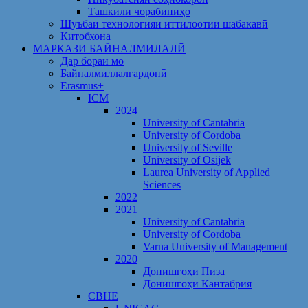
Ташкили чорабиниҳо
Шуъбаи технологияи иттилоотии шабакавӣ
Китобхона
МАРКАЗИ БАЙНАЛМИЛАЛӢ
Дар бораи мо
Байналмиллалгардонӣ
Erasmus+
ICM
2024
University of Cantabria
University of Cordoba
University of Seville
University of Osijek
Laurea University of Applied
Sciences
2022
2021
University of Cantabria
University of Cordoba
Varna University of Management
2020
Донишгоҳи Пиза
Донишгоҳи Кантабрия
CBHE