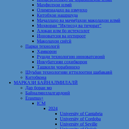
Маҳфилҳои илмӣ
Олимпиадаҳо ва озмунҳо
Китобҳои нашршуда
Маҷаллаҳо ва маҷмӯаҳои мақолаҳои илмӣ
Моҳвораи “Иқтисод ва тиҷорат”
Алоқаи илм бо истеҳсолот
Инноватсия ва ихтироот
Мақолаҳои сиёсӣ
Парки технологӣ
Ҳамкорон
Рушди технологию инноватсионӣ
Инкубатсияи соҳибкорон
Ташкили чорабиниҳо
Шуъбаи технологияи иттилоотии шабакавӣ
Китобхона
МАРКАЗИ БАЙНАЛМИЛАЛӢ
Дар бораи мо
Байналмиллалгардонӣ
Erasmus+
ICM
2024
University of Cantabria
University of Cordoba
University of Seville