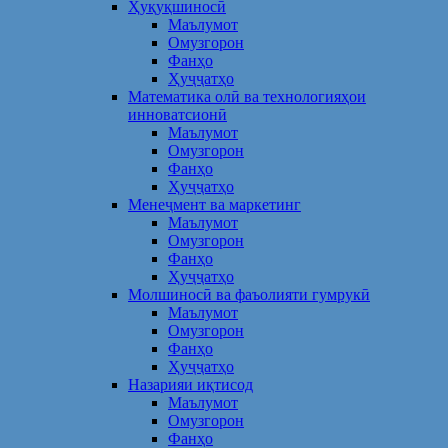
Ҳуқуқшиносӣ
Маълумот
Омузгорон
Фанҳо
Ҳуҷҷатҳо
Математика олӣ ва технологияҳои
инноватсионӣ
Маълумот
Омузгорон
Фанҳо
Ҳуҷҷатҳо
Менеҷмент ва маркетинг
Маълумот
Омузгорон
Фанҳо
Ҳуҷҷатҳо
Молшиносӣ ва фаъолияти гумрукӣ
Маълумот
Омузгорон
Фанҳо
Ҳуҷҷатҳо
Назарияи иқтисод
Маълумот
Омузгорон
Фанҳо