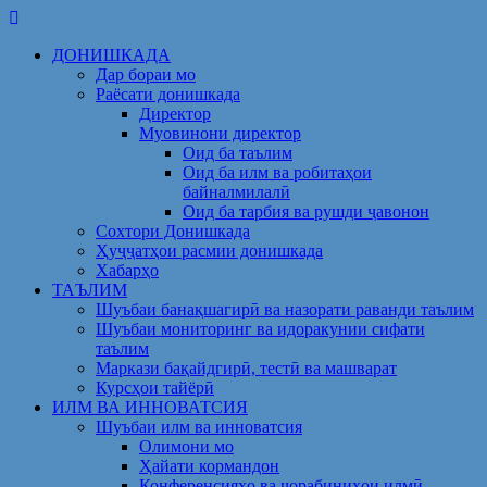
Skip
to
ДОНИШКАДА
content
Дар бораи мо
Раёсати донишкада
Директор
Муовинони директор
Оид ба таълим
Оид ба илм ва робитаҳои
байналмилалӣ
Оид ба тарбия ва рушди ҷавонон
Сохтори Донишкада
Ҳуҷҷатҳои расмии донишкада
Хабарҳо
ТАЪЛИМ
Шуъбаи банақшагирӣ ва назорати раванди таълим
Шуъбаи мониторинг ва идоракунии сифати
таълим
Маркази бақайдгирӣ, тестӣ ва машварат
Курсҳои тайёрӣ
ИЛМ ВА ИННОВАТСИЯ
Шуъбаи илм ва инноватсия
Олимони мо
Ҳайати кормандон
Конференсияҳо ва чорабиниҳои илмӣ