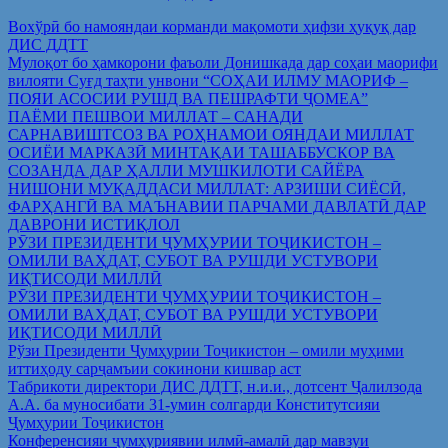
Вохўрӣ бо намояндаи корманди мақомоти ҳифзи ҳуқуқ дар
ДИС ДДТТ
Мулоқот бо ҳамкорони фаъоли Донишкада дар соҳаи маорифи
вилояти Суғд таҳти унвони “СОҲАИ ИЛМУ МАОРИФ –
ПОЯИ АСОСИИ РУШД ВА ПЕШРАФТИ ҶОМЕА”
ПАЁМИ ПЕШВОИ МИЛЛАТ – САНАДИ
САРНАВИШТСОЗ ВА РОҲНАМОИ ОЯНДАИ МИЛЛАТ
ОСИЁИ МАРКАЗӢ МИНТАҚАИ ТАШАББУСКОР ВА
СОЗАНДА ДАР ҲАЛЛИ МУШКИЛОТИ САЙЁРА
НИШОНИ МУҚАДДАСИ МИЛЛАТ: АРЗИШИ СИЁСӢ,
ФАРҲАНГӢ ВА МАЪНАВИИ ПАРЧАМИ ДАВЛАТӢ ДАР
ДАВРОНИ ИСТИҚЛОЛ
РӮЗИ ПРЕЗИДЕНТИ ҶУМҲУРИИ ТОҶИКИСТОН –
ОМИЛИ ВАҲДАТ, СУБОТ ВА РУШДИ УСТУВОРИ
ИҚТИСОДИ МИЛЛӢ
РӮЗИ ПРЕЗИДЕНТИ ҶУМҲУРИИ ТОҶИКИСТОН –
ОМИЛИ ВАҲДАТ, СУБОТ ВА РУШДИ УСТУВОРИ
ИҚТИСОДИ МИЛЛӢ
Рўзи Президенти Ҷумҳурии Тоҷикистон – омили муҳими
иттиҳоду сарҷамъии сокинони кишвар аст
Табрикоти директори ДИС ДДТТ, н.и.и., дотсент Ҷалилзода
А.А. ба муносибати 31-умин солгарди Конститутсияи
Ҷумҳурии Тоҷикистон
Конференсияи ҷумҳуриявии илмӣ-амалӣ дар мавзуи