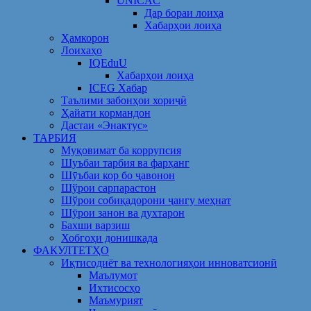
UNICAC
Дар бораи лоиҳа
Хабарҳои лоиҳа
Ҳамкорон
Лоихаҳо
IQEduU
Хабарҳои лоиҳа
ICEG Хабар
Таълими забонҳои хориҷӣ
Ҳайати кормандон
Дастаи «Энактус»
ТАРБИЯ
Муқовимат ба коррупсия
Шуъбаи тарбия ва фарҳанг
Шӯъбаи кор бо ҷавонон
Шўрои сарпарастон
Шўрои собиқадорони ҷангу меҳнат
Шӯрои занон ва духтарон
Бахши варзиш
Хобгоҳи донишкада
ФАКУЛТЕТҲО
Иқтисодиёт ва технологияҳои инноватсионӣ
Маълумот
Ихтисосҳо
Маъмурият