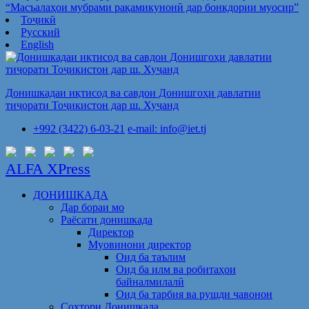
“Масъалаҳои мубрами рақамикунонӣ дар бонкдории муосир”
Тоҷикӣ
Русский
English
Донишкадаи иқтисод ва савдои Донишгоҳи давлатии
тиҷорати Тоҷикистон дар ш. Хуҷанд
+992 (3422) 6-03-21
e-mail: info@iet.tj
ALFA XPress
ДОНИШКАДА
Дар бораи мо
Раёсати донишкада
Директор
Муовинони директор
Оид ба таълим
Оид ба илм ва робитаҳои
байналмилалӣ
Оид ба тарбия ва рушди ҷавонон
Сохтори Донишкада