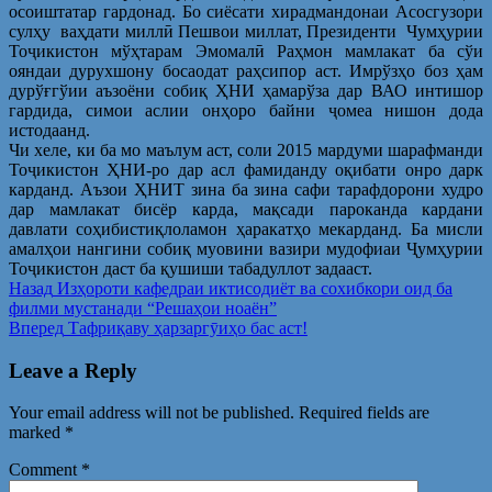
осоиштатар гардонад. Бо сиёсати хирадмандонаи Асосгузори
сулҳу ваҳдати миллӣ Пешвои миллат, Президенти Чумҳурии
Тоҷикистон мўҳтарам Эмомалӣ Раҳмон мамлакат ба сўи
ояндаи дурухшону босаодат раҳсипор аст. Имрўзҳо боз ҳам
дурўғгўии аъзоёни собиқ ҲНИ ҳамарўза дар ВАО интишор
гардида, симои аслии онҳоро байни ҷомеа нишон дода
истодаанд.
Чи хеле, ки ба мо маълум аст, соли 2015 мардуми шарафманди
Тоҷикистон ҲНИ-ро дар асл фамиданду оқибати онро дарк
карданд. Аъзои ҲНИТ зина ба зина сафи тарафдорони худро
дар мамлакат бисёр карда, мақсади пароканда кардани
давлати соҳибистиқлоламон ҳаракатҳо мекарданд. Ба мисли
амалҳои нангини собиқ муовини вазири мудофиаи Ҷумҳурии
Тоҷикистон даст ба қушиши табадуллот задааст.
Post
Предыдущая
Назад
Изҳороти кафедраи иктисодиёт ва сохибкори оид ба
запись:
филми мустанади “Решаҳои ноаён”
navigation
Следующая
Вперед
Тафриқаву ҳарзаргӯиҳо бас аст!
запись:
Leave a Reply
Your email address will not be published.
Required fields are
marked
*
Comment
*