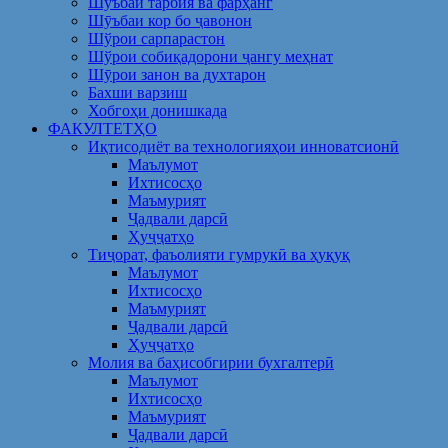
Шуъбаи тарбия ва фарҳанг
Шӯъбаи кор бо ҷавонон
Шўрои сарпарастон
Шўрои собиқадорони ҷангу меҳнат
Шӯрои занон ва духтарон
Бахши варзиш
Хобгоҳи донишкада
ФАКУЛТЕТҲО
Иқтисодиёт ва технологияҳои инноватсионӣ
Маълумот
Ихтисосҳо
Маъмурият
Ҷадвали дарсӣ
Ҳуҷҷатҳо
Тиҷорат, фаъолияти гумрукӣ ва ҳуқуқ
Маълумот
Ихтисосҳо
Маъмурият
Ҷадвали дарсӣ
Ҳуҷҷатҳо
Молия ва баҳисобгирии бухгалтерӣ
Маълумот
Ихтисосҳо
Маъмурият
Ҷадвали дарсӣ