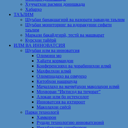
Ҳуҷҷатҳои расмии донишкада
Хабарҳо
ТАЪЛИМ
Шуъбаи банақшагирӣ ва назорати раванди таълим
Шуъбаи мониторинг ва идоракунии сифати
таълим
Маркази бақайдгирӣ, тестӣ ва машварат
Курсҳои тайёрӣ
ИЛМ ВА ИННОВАТСИЯ
Шуъбаи илм ва инноватсия
Олимони мо
Ҳайати кормандон
Конференсияҳо ва чорабиниҳои илмӣ
Маҳфилҳои илмӣ
Олимпиадаҳо ва озмунҳо
Китобҳои нашршуда
Маҷаллаҳо ва маҷмӯаҳои мақолаҳои илмӣ
Моҳвораи “Иқтисод ва тиҷорат”
Алоқаи илм бо истеҳсолот
Инноватсия ва ихтироот
Мақолаҳои сиёсӣ
Парки технологӣ
Ҳамкорон
Рушди технологию инноватсионӣ
Инкубатсияи соҳибкорон