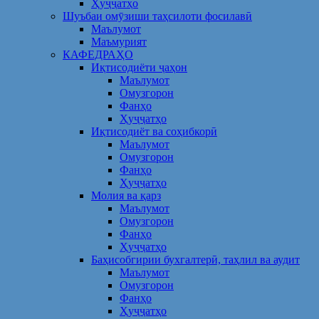
Ҳуҷҷатҳо
Шуъбаи омӯзиши таҳсилоти фосилавӣ
Маълумот
Маъмурият
КАФЕДРАҲО
Иқтисодиёти ҷаҳон
Маълумот
Омузгорон
Фанҳо
Ҳуҷҷатҳо
Иқтисодиёт ва соҳибкорӣ
Маълумот
Омузгорон
Фанҳо
Ҳуҷҷатҳо
Молия ва қарз
Маълумот
Омузгорон
Фанҳо
Ҳуҷҷатҳо
Баҳисобгирии бухгалтерӣ, таҳлил ва аудит
Маълумот
Омузгорон
Фанҳо
Ҳуҷҷатҳо