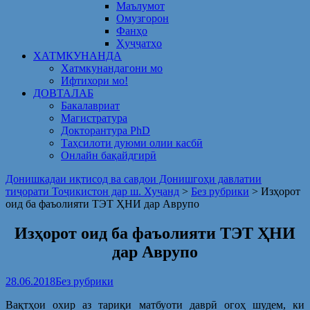
Маълумот
Омузгорон
Фанҳо
Ҳуҷҷатҳо
ХАТМКУНАНДА
Хатмкунандагони мо
Ифтихори мо!
ДОВТАЛАБ
Бакалавриат
Магистратура
Докторантура PhD
Таҳсилоти дуюми олии касбӣ
Онлайн бақайдгирӣ
Донишкадаи иқтисод ва савдои Донишгоҳи давлатии
тиҷорати Тоҷикистон дар ш. Хуҷанд
>
Без рубрики
>
Изҳорот
оид ба фаъолияти ТЭТ ҲНИ дар Аврупо
Изҳорот оид ба фаъолияти ТЭТ ҲНИ
дар Аврупо
28.06.2018
Без рубрики
Вақтҳои охир аз тариқи матбуоти даврӣ огоҳ шудем, ки