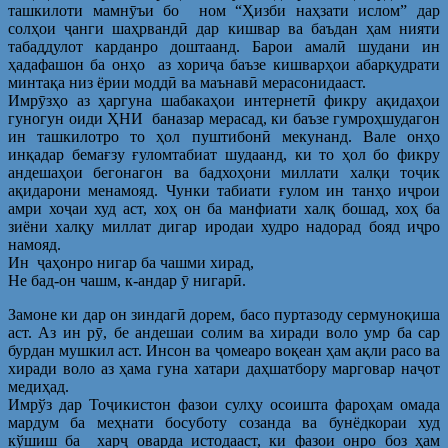
ташкилоти мамнӯъи бо ном “Ҳизби наҳзати ислом” дар
солҳои ҷанги шаҳрвандӣ дар кишвар ва баъдан ҳам нияти
табаддулот карданро доштаанд. Барои амалӣ шудани ин
ҳадафашон ба онҳо аз хориҷа баъзе кишварҳои абарқудрати
минтақа низ ёрии моддӣ ва маънавӣ мерасонидааст.
Имрӯзҳо аз ҳаргуна шабакаҳои интернетӣ фикру ақидаҳои
гуногун оиди ҲНИ баназар мерасад, ки баъзе гумроҳшудагон
ин ташкилотро то ҳол пуштибонӣ мекунанд. Вале онҳо
инқадар бемағзу ғуломтабиат шудаанд, ки то ҳол бо фикру
андешаҳои бегонагон ва бадхоҳони миллати халқи тоҷик
ақидарони менамояд. Чунки табиати ғулом ин танҳо иҷрои
амри хоҷаи худ аст, хоҳ он ба манфиати халқ бошад, хоҳ ба
зиёни халқу миллат дигар иродаи худро надорад бояд иҷро
намояд.
Ин ҷаҳонро нигар ба чашми хирад,
Не бад-он чашм, к-андар ӯ нигарӣ.
Замоне ки дар он зиндагӣ дорем, басо пуртазоду сермуноқиша
аст. Аз ин рӯ, бе андешаи солим ва хиради воло умр ба сар
бурдан мушкил аст. Инсон ва ҷомеаро воқеан ҳам ақли расо ва
хиради воло аз ҳама гуна хатари даҳшатбору марговар наҷот
медиҳад.
Имрўз дар Тоҷикистон фазои сулҳу осоишта фароҳам омада
мардум ба меҳнати босуботу созанда ва бунёдкораи худ
кўшиш ба харҷ оварда истодааст, ки фазои онро боз ҳам