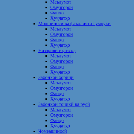
Маълумот
Омузгорон
Фанҳо
Ҳуҷҷатҳо
Молшиносӣ ва фаъолияти гумрукӣ
Маълумот
Омузгорон
Фанҳо
Ҳуҷҷатҳо
Назарияи иқтисод
Маълумот
Омузгорон
Фанҳо
Ҳуҷҷатҳо
Забонҳои хориҷӣ
Маълумот
Омузгорон
Фанҳо
Ҳуҷҷатҳо
Забонҳои тоҷикӣ ва русӣ
Маълумот
Омузгорон
Фанҳо
Ҳуҷҷатҳо
Ҷомеашиносӣ