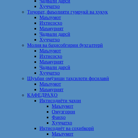
Ҷадвали дарсӣ
Ҳуҷҷатҳо
Тиҷорат, фаъолияти гумрукӣ ва ҳуқуқ
Маълумот
Ихтисосҳо
Маъмурият
Ҷадвали дарсӣ
Ҳуҷҷатҳо
Молия ва баҳисобгирии бухгалтерӣ
Маълумот
Ихтисосҳо
Маъмурият
Ҷадвали дарсӣ
Ҳуҷҷатҳо
Шуъбаи омӯзиши таҳсилоти фосилавӣ
Маълумот
Маъмурият
КАФЕДРАҲО
Иқтисодиёти ҷаҳон
Маълумот
Омузгорон
Фанҳо
Ҳуҷҷатҳо
Иқтисодиёт ва соҳибкорӣ
Маълумот