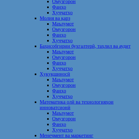
Омузгорон
Фанҳо
Ҳуҷҷатҳо
Молия ва қарз
Маълумот
Омузгорон
Фанҳо
Ҳуҷҷатҳо
Баҳисобгирии бухгалтерӣ, таҳлил ва аудит
Маълумот
Омузгорон
Фанҳо
Ҳуҷҷатҳо
Ҳуқуқшиносӣ
Маълумот
Омузгорон
Фанҳо
Ҳуҷҷатҳо
Математика олӣ ва технологияҳои
инноватсионӣ
Маълумот
Омузгорон
Фанҳо
Ҳуҷҷатҳо
Менеҷмент ва маркетинг