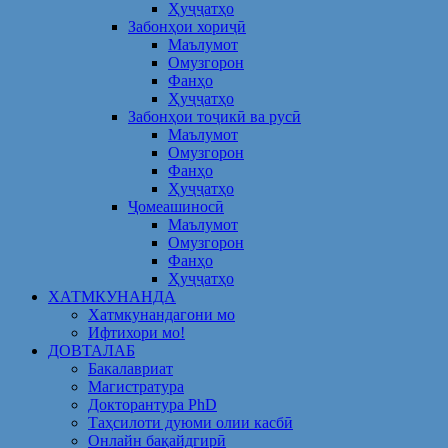
Ҳуҷҷатҳо
Забонҳои хориҷӣ
Маълумот
Омузгорон
Фанҳо
Ҳуҷҷатҳо
Забонҳои тоҷикӣ ва русӣ
Маълумот
Омузгорон
Фанҳо
Ҳуҷҷатҳо
Ҷомеашиносӣ
Маълумот
Омузгорон
Фанҳо
Ҳуҷҷатҳо
ХАТМКУНАНДА
Хатмкунандагони мо
Ифтихори мо!
ДОВТАЛАБ
Бакалавриат
Магистратура
Докторантура PhD
Таҳсилоти дуюми олии касбӣ
Онлайн бақайдгирӣ