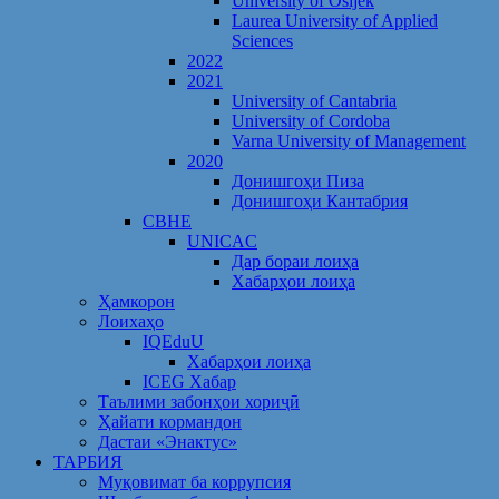
University of Osijek
Laurea University of Applied
Sciences
2022
2021
University of Cantabria
University of Cordoba
Varna University of Management
2020
Донишгоҳи Пиза
Донишгоҳи Кантабрия
CBHE
UNICAC
Дар бораи лоиҳа
Хабарҳои лоиҳа
Ҳамкорон
Лоихаҳо
IQEduU
Хабарҳои лоиҳа
ICEG Хабар
Таълими забонҳои хориҷӣ
Ҳайати кормандон
Дастаи «Энактус»
ТАРБИЯ
Муқовимат ба коррупсия