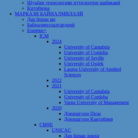
Шуъбаи технологияи иттилоотии шабакавӣ
Китобхона
МАРКАЗИ БАЙНАЛМИЛАЛӢ
Дар бораи мо
Байналмиллалгардонӣ
Erasmus+
ICM
2024
University of Cantabria
University of Cordoba
University of Seville
University of Osijek
Laurea University of Applied
Sciences
2022
2021
University of Cantabria
University of Cordoba
Varna University of Management
2020
Донишгоҳи Пиза
Донишгоҳи Кантабрия
CBHE
UNICAC
Дар бораи лоиҳа