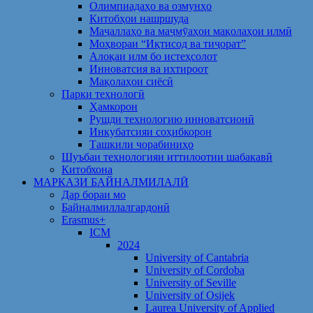
Олимпиадаҳо ва озмунҳо
Китобҳои нашршуда
Маҷаллаҳо ва маҷмӯаҳои мақолаҳои илмӣ
Моҳвораи “Иқтисод ва тиҷорат”
Алоқаи илм бо истеҳсолот
Инноватсия ва ихтироот
Мақолаҳои сиёсӣ
Парки технологӣ
Ҳамкорон
Рушди технологию инноватсионӣ
Инкубатсияи соҳибкорон
Ташкили чорабиниҳо
Шуъбаи технологияи иттилоотии шабакавӣ
Китобхона
МАРКАЗИ БАЙНАЛМИЛАЛӢ
Дар бораи мо
Байналмиллалгардонӣ
Erasmus+
ICM
2024
University of Cantabria
University of Cordoba
University of Seville
University of Osijek
Laurea University of Applied