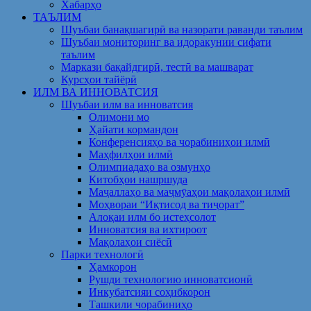
Хабарҳо
ТАЪЛИМ
Шуъбаи банақшагирӣ ва назорати раванди таълим
Шуъбаи мониторинг ва идоракунии сифати
таълим
Маркази бақайдгирӣ, тестӣ ва машварат
Курсҳои тайёрӣ
ИЛМ ВА ИННОВАТСИЯ
Шуъбаи илм ва инноватсия
Олимони мо
Ҳайати кормандон
Конференсияҳо ва чорабиниҳои илмӣ
Маҳфилҳои илмӣ
Олимпиадаҳо ва озмунҳо
Китобҳои нашршуда
Маҷаллаҳо ва маҷмӯаҳои мақолаҳои илмӣ
Моҳвораи “Иқтисод ва тиҷорат”
Алоқаи илм бо истеҳсолот
Инноватсия ва ихтироот
Мақолаҳои сиёсӣ
Парки технологӣ
Ҳамкорон
Рушди технологию инноватсионӣ
Инкубатсияи соҳибкорон
Ташкили чорабиниҳо