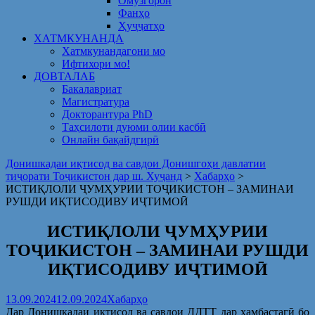
Омузгорон
Фанҳо
Ҳуҷҷатҳо
ХАТМКУНАНДА
Хатмкунандагони мо
Ифтихори мо!
ДОВТАЛАБ
Бакалавриат
Магистратура
Докторантура PhD
Таҳсилоти дуюми олии касбӣ
Онлайн бақайдгирӣ
Донишкадаи иқтисод ва савдои Донишгоҳи давлатии
тиҷорати Тоҷикистон дар ш. Хуҷанд
>
Хабарҳо
>
ИСТИҚЛОЛИ ҶУМҲУРИИ ТОҶИКИСТОН – ЗАМИНАИ
РУШДИ ИҚТИСОДИВУ ИҶТИМОӢ
ИСТИҚЛОЛИ ҶУМҲУРИИ
ТОҶИКИСТОН – ЗАМИНАИ РУШДИ
ИҚТИСОДИВУ ИҶТИМОӢ
13.09.2024
12.09.2024
Хабарҳо
Дар Донишкадаи иқтисод ва савдои ДДТТ дар ҳамбастагӣ бо