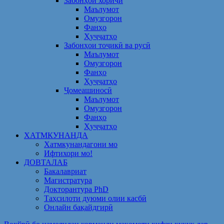
Забонҳои хориҷӣ
Маълумот
Омузгорон
Фанҳо
Ҳуҷҷатҳо
Забонҳои тоҷикӣ ва русӣ
Маълумот
Омузгорон
Фанҳо
Ҳуҷҷатҳо
Ҷомеашиносӣ
Маълумот
Омузгорон
Фанҳо
Ҳуҷҷатҳо
ХАТМКУНАНДА
Хатмкунандагони мо
Ифтихори мо!
ДОВТАЛАБ
Бакалавриат
Магистратура
Докторантура PhD
Таҳсилоти дуюми олии касбӣ
Онлайн бақайдгирӣ