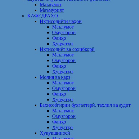
Маълумот
Маъмурият
КАФЕДРАҲО
Иқтисодиёти ҷаҳон
Маълумот
Омузгорон
Фанҳо
Ҳуҷҷатҳо
Иқтисодиёт ва соҳибкорӣ
Маълумот
Омузгорон
Фанҳо
Ҳуҷҷатҳо
Молия ва қарз
Маълумот
Омузгорон
Фанҳо
Ҳуҷҷатҳо
Баҳисобгирии бухгалтерӣ, таҳлил ва аудит
Маълумот
Омузгорон
Фанҳо
Ҳуҷҷатҳо
Ҳуқуқшиносӣ
Маълумот