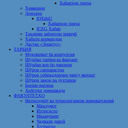
Хабарҳои лоиҳа
Ҳамкорон
Лоихаҳо
IQEduU
Хабарҳои лоиҳа
ICEG Хабар
Таълими забонҳои хориҷӣ
Ҳайати кормандон
Дастаи «Энактус»
ТАРБИЯ
Муқовимат ба коррупсия
Шуъбаи тарбия ва фарҳанг
Шӯъбаи кор бо ҷавонон
Шўрои сарпарастон
Шўрои собиқадорони ҷангу меҳнат
Шӯрои занон ва духтарон
Бахши варзиш
Хобгоҳи донишкада
ФАКУЛТЕТҲО
Иқтисодиёт ва технологияҳои инноватсионӣ
Маълумот
Ихтисосҳо
Маъмурият
Ҷадвали дарсӣ
Ҳуҷҷатҳо