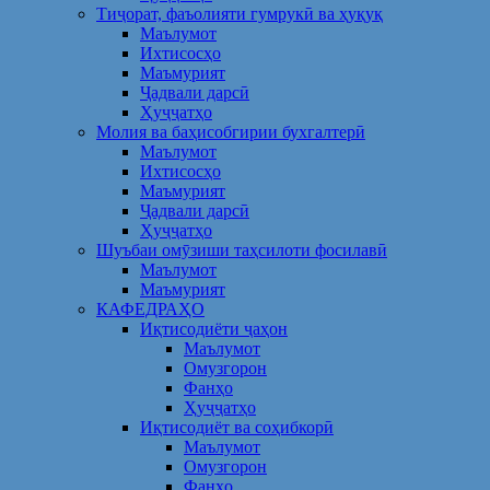
Тиҷорат, фаъолияти гумрукӣ ва ҳуқуқ
Маълумот
Ихтисосҳо
Маъмурият
Ҷадвали дарсӣ
Ҳуҷҷатҳо
Молия ва баҳисобгирии бухгалтерӣ
Маълумот
Ихтисосҳо
Маъмурият
Ҷадвали дарсӣ
Ҳуҷҷатҳо
Шуъбаи омӯзиши таҳсилоти фосилавӣ
Маълумот
Маъмурият
КАФЕДРАҲО
Иқтисодиёти ҷаҳон
Маълумот
Омузгорон
Фанҳо
Ҳуҷҷатҳо
Иқтисодиёт ва соҳибкорӣ
Маълумот
Омузгорон
Фанҳо