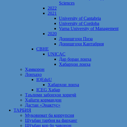
Sciences
2022
2021
University of Cantabria
University of Cordoba
Varna University of Management
2020
Донишгоҳи Пиза
Донишгоҳи Кантабрия
CBHE
UNICAC
Дар бораи лоиҳа
Хабарҳои лоиҳа
Ҳамкорон
Лоихаҳо
IQEduU
Хабарҳои лоиҳа
ICEG Хабар
Таълими забонҳои хориҷӣ
Ҳайати кормандон
Дастаи «Энактус»
ТАРБИЯ
Муқовимат ба коррупсия
Шуъбаи тарбия ва фарҳанг
Шӯъбаи кор бо ҷавонон