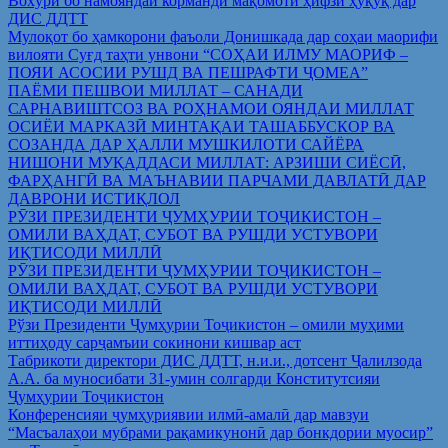
Вохўрӣ бо намояндаи корманди мақомоти ҳифзи ҳуқуқ дар
ДИС ДДТТ
Мулоқот бо ҳамкорони фаъоли Донишкада дар соҳаи маорифи
вилояти Суғд таҳти унвони “СОҲАИ ИЛМУ МАОРИФ –
ПОЯИ АСОСИИ РУШД ВА ПЕШРАФТИ ҶОМЕА”
ПАЁМИ ПЕШВОИ МИЛЛАТ – САНАДИ
САРНАВИШТСОЗ ВА РОҲНАМОИ ОЯНДАИ МИЛЛАТ
ОСИЁИ МАРКАЗӢ МИНТАҚАИ ТАШАББУСКОР ВА
СОЗАНДА ДАР ҲАЛЛИ МУШКИЛОТИ САЙЁРА
НИШОНИ МУҚАДДАСИ МИЛЛАТ: АРЗИШИ СИЁСӢ,
ФАРҲАНГӢ ВА МАЪНАВИИ ПАРЧАМИ ДАВЛАТӢ ДАР
ДАВРОНИ ИСТИҚЛОЛ
РӮЗИ ПРЕЗИДЕНТИ ҶУМҲУРИИ ТОҶИКИСТОН –
ОМИЛИ ВАҲДАТ, СУБОТ ВА РУШДИ УСТУВОРИ
ИҚТИСОДИ МИЛЛӢ
РӮЗИ ПРЕЗИДЕНТИ ҶУМҲУРИИ ТОҶИКИСТОН –
ОМИЛИ ВАҲДАТ, СУБОТ ВА РУШДИ УСТУВОРИ
ИҚТИСОДИ МИЛЛӢ
Рўзи Президенти Ҷумҳурии Тоҷикистон – омили муҳими
иттиҳоду сарҷамъии сокинони кишвар аст
Табрикоти директори ДИС ДДТТ, н.и.и., дотсент Ҷалилзода
А.А. ба муносибати 31-умин солгарди Конститутсияи
Ҷумҳурии Тоҷикистон
Конференсияи ҷумҳуриявии илмӣ-амалӣ дар мавзуи
“Масъалаҳои мубрами рақамикунонӣ дар бонкдории муосир”