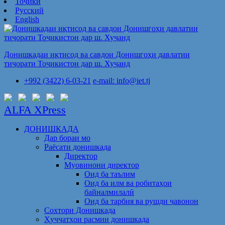
Тоҷикӣ
Русский
English
Донишкадаи иқтисод ва савдои Донишгоҳи давлатии
тиҷорати Тоҷикистон дар ш. Хуҷанд
+992 (3422) 6-03-21
e-mail: info@iet.tj
ALFA XPress
ДОНИШКАДА
Дар бораи мо
Раёсати донишкада
Директор
Муовинони директор
Оид ба таълим
Оид ба илм ва робитаҳои
байналмилалӣ
Оид ба тарбия ва рушди ҷавонон
Сохтори Донишкада
Ҳуҷҷатҳои расмии донишкада