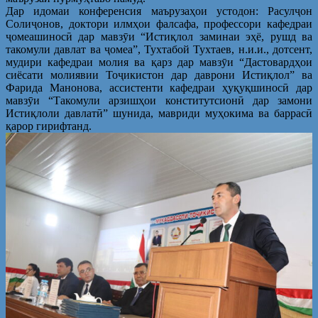
Дар идомаи конференсия маърузаҳои устодон: Расулҷон
Солиҷонов, доктори илмҳои фалсафа, профессори кафедраи
ҷомеашиносӣ дар мавзӯи “Истиқлол заминаи эҳё, рушд ва
такомули давлат ва ҷомеа”, Тухтабой Тухтаев, н.и.и., дотсент,
мудири кафедраи молия ва қарз дар мавзӯи “Дастовардҳои
сиёсати молиявии Тоҷикистон дар даврони Истиқлол” ва
Фарида Манонова, ассистенти кафедраи ҳуқуқшиносӣ дар
мавзӯи “Такомули арзишҳои конститутсионӣ дар замони
Истиқлоли давлатӣ” шунида, мавриди муҳокима ва баррасӣ
қарор гирифтанд.