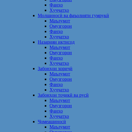
Фанҳо
Ҳуҷҷатҳо
Молшиносӣ ва фаъолияти гумрукӣ
Маълумот
Омузгорон
Фанҳо
Ҳуҷҷатҳо
Назарияи иқтисод
Маълумот
Омузгорон
Фанҳо
Ҳуҷҷатҳо
Забонҳои хориҷӣ
Маълумот
Омузгорон
Фанҳо
Ҳуҷҷатҳо
Забонҳои тоҷикӣ ва русӣ
Маълумот
Омузгорон
Фанҳо
Ҳуҷҷатҳо
Ҷомеашиносӣ
Маълумот