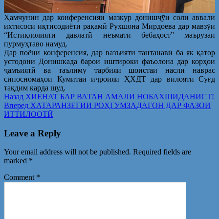
Ҳамчунин дар конференсияи мазкур донишҷӯи соли аввали
ихтисоси иқтисодиёти рақамӣ Рухшона Мирдоева дар мавзӯи
“Истиқлолияти давлатӣ неъмати бебаҳост” маърузаи
пурмуҳтаво намуд.
Дар поёни конференсия, дар вазъияти тантанавӣ ба як қатор
устодони Донишкада барои иштироки фаъолона дар корҳои
ҷамъиятӣ ва таълиму тарбияи шоистаи насли наврас
сипосномаҳои Кумитаи иҷроияи ҲХДТ дар вилояти Суғд
тақдим карда шуд.
Post
Предыдущая
Назад
ХИЁНАТ БАР ВАТАН АМАЛИ НОБАХШИДАНИСТ!
запись:
Следующая
Вперед
ХАТАРАНЗЕГИИ РОҲГУМЗАДАГОН ДАР ФАЗОИ
navigation
запись:
ИТТИЛООТӢ
Leave a Reply
Your email address will not be published.
Required fields are
marked
*
Comment
*