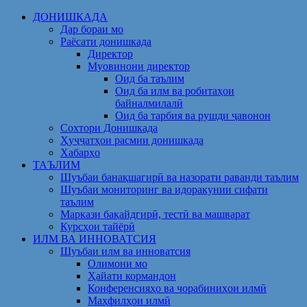
Skip
ДОНИШКАДА
to
Дар бораи мо
content
Раёсати донишкада
Директор
Муовинони директор
Оид ба таълим
Оид ба илм ва робитаҳои
байналмилалӣ
Оид ба тарбия ва рушди ҷавонон
Сохтори Донишкада
Ҳуҷҷатҳои расмии донишкада
Хабарҳо
ТАЪЛИМ
Шуъбаи банақшагирӣ ва назорати раванди таълим
Шуъбаи мониторинг ва идоракунии сифати
таълим
Маркази бақайдгирӣ, тестӣ ва машварат
Курсҳои тайёрӣ
ИЛМ ВА ИННОВАТСИЯ
Шуъбаи илм ва инноватсия
Олимони мо
Ҳайати кормандон
Конференсияҳо ва чорабиниҳои илмӣ
Маҳфилҳои илмӣ