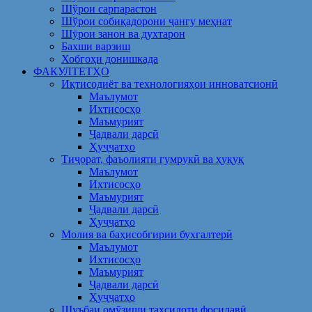
Шўрои сарпарастон
Шўрои собиқадорони ҷангу меҳнат
Шӯрои занон ва духтарон
Бахши варзиш
Хобгоҳи донишкада
ФАКУЛТЕТҲО
Иқтисодиёт ва технологияҳои инноватсионӣ
Маълумот
Ихтисосҳо
Маъмурият
Ҷадвали дарсӣ
Ҳуҷҷатҳо
Тиҷорат, фаъолияти гумрукӣ ва ҳуқуқ
Маълумот
Ихтисосҳо
Маъмурият
Ҷадвали дарсӣ
Ҳуҷҷатҳо
Молия ва баҳисобгирии бухгалтерӣ
Маълумот
Ихтисосҳо
Маъмурият
Ҷадвали дарсӣ
Ҳуҷҷатҳо
Шуъбаи омӯзиши таҳсилоти фосилавӣ