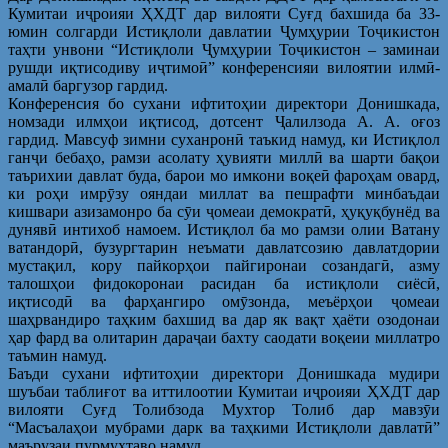
Кумитаи иҷроияи ҲХДТ дар вилояти Суғд бахшида ба 33-
юмин солгарди Истиқлоли давлатии Ҷумҳурии Тоҷикистон
таҳти унвони “Истиқлоли Ҷумҳурии Тоҷикистон – заминаи
рушди иқтисодиву иҷтимоӣ” конференсияи вилоятии илмӣ-
амалӣ баргузор гардид.
Конференсия бо сухани ифтитоҳии директори Донишкада,
номзади илмҳои иқтисод, дотсент Ҷалилзода А. А. оғоз
гардид. Мавсуф зимни суханронӣ таъкид намуд, ки Истиқлол
ганҷи бебаҳо, рамзи асолату ҳувияти миллӣ ва шарти бақои
таърихии давлат буда, барои мо имкони воқеӣ фароҳам овард,
ки роҳи имрӯзу ояндаи миллат ва пешрафти минбаъдаи
кишвари азизамонро ба сӯи ҷомеаи демократӣ, ҳуқуқбунёд ва
дунявӣ интихоб намоем. Истиқлол ба мо рамзи олии Ватану
ватандорӣ, бузургтарин неъмати давлатсозию давлатдории
мустақил, кору пайкорҳои пайгиронаи созандагӣ, азму
талошҳои фидокоронаи расидан ба истиқлоли сиёсӣ,
иқтисодӣ ва фарҳангиро омӯзонда, меъёрҳои ҷомеаи
шаҳрвандиро таҳким бахшид ва дар як вақт ҳаёти озодонаи
ҳар фард ва олитарин дараҷаи бахту саодати воқеии миллатро
таъмин намуд.
Баъди сухани ифтитоҳии директори Донишкада мудири
шуъбаи таблиғот ва иттилоотии Кумитаи иҷроияи ҲХДТ дар
вилояти Суғд Толибзода Мухтор Толиб дар мавзӯи
“Масъалаҳои мубрами дарк ва таҳкими Истиқлоли давлатӣ”
маърузаи пурмуҳтаво намуд.