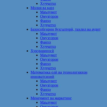
Ҳуҷҷатҳо
Молия ва қарз
Маълумот
Омузгорон
Фанҳо
Ҳуҷҷатҳо
Баҳисобгирии бухгалтерӣ, таҳлил ва аудит
Маълумот
Омузгорон
Фанҳо
Ҳуҷҷатҳо
Ҳуқуқшиносӣ
Маълумот
Омузгорон
Фанҳо
Ҳуҷҷатҳо
Математика олӣ ва технологияҳои
инноватсионӣ
Маълумот
Омузгорон
Фанҳо
Ҳуҷҷатҳо
Менеҷмент ва маркетинг
Маълумот
Омузгорон