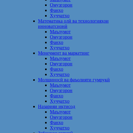
Омузгорон
Фанҳо
Ҳуҷҷатҳо
Математика олӣ ва технологияҳои
инноватсионӣ
Маълумот
Омузгорон
Фанҳо
Ҳуҷҷатҳо
Менеҷмент ва маркетинг
Маълумот
Омузгорон
Фанҳо
Ҳуҷҷатҳо
Молшиносӣ ва фаъолияти гумрукӣ
Маълумот
Омузгорон
Фанҳо
Ҳуҷҷатҳо
Назарияи иқтисод
Маълумот
Омузгорон
Фанҳо
Ҳуҷҷатҳо