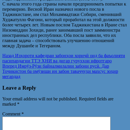
С начала этого года страны начали предпринимать попытки к
перемирию. Весной Иран назначил нового посла в
Таджикистане, им стал Мохаммадтаки Собири, сменивший
Худжатулло Фагони, который проработал на этой должности
более четырех лет. Новым послом Таджикистана в Иране стал
Низомиддин Зохиди, ранее занимавший пост замминистра
иностранных дел республики. Оба посла заявили, что их
главная задача – способствовать улучшению отношений
между Душанбе и Тегераном.
Post
Предыдущая
Назад
Изҳороти кафедраи забонҳои хориҷӣ оид ба фаъолияти
запись:
пасипардагии ТТЭ ҲНИ ва дигар гуруҳҳои ифротгаро
navigation
Следующая
Вперед
Имрӯз-Рӯзи байналмилалии забони русӣ. Дар
запись:
Тоҷикистон ба омӯзиши ин забон таваҷҷуҳи махсус зоҳир
мегардад
Leave a Reply
Your email address will not be published.
Required fields are
marked
*
Comment
*