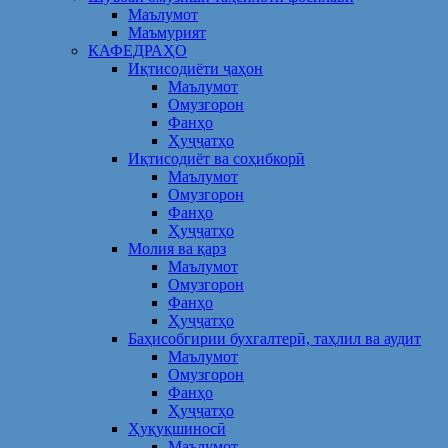
Маълумот
Маъмурият
КАФЕДРАҲО
Иқтисодиёти ҷаҳон
Маълумот
Омузгорон
Фанҳо
Ҳуҷҷатҳо
Иқтисодиёт ва соҳибкорӣ
Маълумот
Омузгорон
Фанҳо
Ҳуҷҷатҳо
Молия ва қарз
Маълумот
Омузгорон
Фанҳо
Ҳуҷҷатҳо
Баҳисобгирии бухгалтерӣ, таҳлил ва аудит
Маълумот
Омузгорон
Фанҳо
Ҳуҷҷатҳо
Ҳуқуқшиносӣ
Маълумот