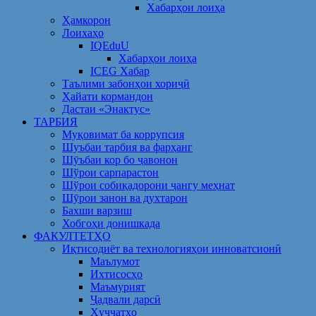
Хабарҳои лоиҳа
Ҳамкорон
Лоихаҳо
IQEduU
Хабарҳои лоиҳа
ICEG Хабар
Таълими забонҳои хориҷӣ
Ҳайати кормандон
Дастаи «Энактус»
ТАРБИЯ
Муқовимат ба коррупсия
Шуъбаи тарбия ва фарҳанг
Шӯъбаи кор бо ҷавонон
Шўрои сарпарастон
Шўрои собиқадорони ҷангу меҳнат
Шӯрои занон ва духтарон
Бахши варзиш
Хобгоҳи донишкада
ФАКУЛТЕТҲО
Иқтисодиёт ва технологияҳои инноватсионӣ
Маълумот
Ихтисосҳо
Маъмурият
Ҷадвали дарсӣ
Ҳуҷҷатҳо