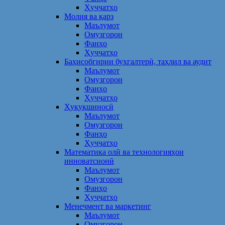
Ҳуҷҷатҳо
Молия ва қарз
Маълумот
Омузгорон
Фанҳо
Ҳуҷҷатҳо
Баҳисобгирии бухгалтерӣ, таҳлил ва аудит
Маълумот
Омузгорон
Фанҳо
Ҳуҷҷатҳо
Ҳуқуқшиносӣ
Маълумот
Омузгорон
Фанҳо
Ҳуҷҷатҳо
Математика олӣ ва технологияҳои
инноватсионӣ
Маълумот
Омузгорон
Фанҳо
Ҳуҷҷатҳо
Менеҷмент ва маркетинг
Маълумот
Омузгорон