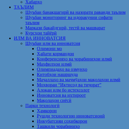
Хабарҳо
ТАЪЛИМ
Шуъбаи банақшагирӣ ва назорати раванди таълим
Шуъбаи мониторинг ва идоракунии сифати
таълим
Маркази бақайдгирӣ, тестӣ ва машварат
Курсҳои тайёрӣ
ИЛМ ВА ИННОВАТСИЯ
Шуъбаи илм ва инноватсия
Олимони мо
Ҳайати кормандон
Конференсияҳо ва чорабиниҳои илмӣ
Маҳфилҳои илмӣ
Олимпиадаҳо ва озмунҳо
Китобҳои нашршуда
Маҷаллаҳо ва маҷмӯаҳои мақолаҳои илмӣ
Моҳвораи “Иқтисод ва тиҷорат”
Алоқаи илм бо истеҳсолот
Инноватсия ва ихтироот
Мақолаҳои сиёсӣ
Парки технологӣ
Ҳамкорон
Рушди технологию инноватсионӣ
Инкубатсияи соҳибкорон
Ташкили чорабиниҳо