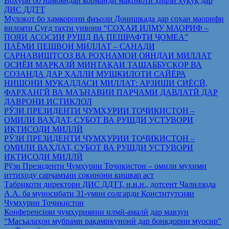
Вохўрӣ бо намояндаи корманди мақомоти ҳифзи ҳуқуқ дар
ДИС ДДТТ
Мулоқот бо ҳамкорони фаъоли Донишкада дар соҳаи маорифи
вилояти Суғд таҳти унвони “СОҲАИ ИЛМУ МАОРИФ –
ПОЯИ АСОСИИ РУШД ВА ПЕШРАФТИ ҶОМЕА”
ПАЁМИ ПЕШВОИ МИЛЛАТ – САНАДИ
САРНАВИШТСОЗ ВА РОҲНАМОИ ОЯНДАИ МИЛЛАТ
ОСИЁИ МАРКАЗӢ МИНТАҚАИ ТАШАББУСКОР ВА
СОЗАНДА ДАР ҲАЛЛИ МУШКИЛОТИ САЙЁРА
НИШОНИ МУҚАДДАСИ МИЛЛАТ: АРЗИШИ СИЁСӢ,
ФАРҲАНГӢ ВА МАЪНАВИИ ПАРЧАМИ ДАВЛАТӢ ДАР
ДАВРОНИ ИСТИҚЛОЛ
РӮЗИ ПРЕЗИДЕНТИ ҶУМҲУРИИ ТОҶИКИСТОН –
ОМИЛИ ВАҲДАТ, СУБОТ ВА РУШДИ УСТУВОРИ
ИҚТИСОДИ МИЛЛӢ
РӮЗИ ПРЕЗИДЕНТИ ҶУМҲУРИИ ТОҶИКИСТОН –
ОМИЛИ ВАҲДАТ, СУБОТ ВА РУШДИ УСТУВОРИ
ИҚТИСОДИ МИЛЛӢ
Рўзи Президенти Ҷумҳурии Тоҷикистон – омили муҳими
иттиҳоду сарҷамъии сокинони кишвар аст
Табрикоти директори ДИС ДДТТ, н.и.и., дотсент Ҷалилзода
А.А. ба муносибати 31-умин солгарди Конститутсияи
Ҷумҳурии Тоҷикистон
Конференсияи ҷумҳуриявии илмӣ-амалӣ дар мавзуи
“Масъалаҳои мубрами рақамикунонӣ дар бонкдории муосир”