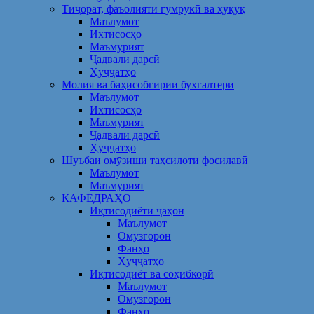
Тиҷорат, фаъолияти гумрукӣ ва ҳуқуқ
Маълумот
Ихтисосҳо
Маъмурият
Ҷадвали дарсӣ
Ҳуҷҷатҳо
Молия ва баҳисобгирии бухгалтерӣ
Маълумот
Ихтисосҳо
Маъмурият
Ҷадвали дарсӣ
Ҳуҷҷатҳо
Шуъбаи омӯзиши таҳсилоти фосилавӣ
Маълумот
Маъмурият
КАФЕДРАҲО
Иқтисодиёти ҷаҳон
Маълумот
Омузгорон
Фанҳо
Ҳуҷҷатҳо
Иқтисодиёт ва соҳибкорӣ
Маълумот
Омузгорон
Фанҳо