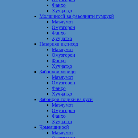
Фанҳо
Ҳуҷҷатҳо
Молшиносӣ ва фаъолияти гумрукӣ
Маълумот
Омузгорон
Фанҳо
Ҳуҷҷатҳо
Назарияи иқтисод
Маълумот
Омузгорон
Фанҳо
Ҳуҷҷатҳо
Забонҳои хориҷӣ
Маълумот
Омузгорон
Фанҳо
Ҳуҷҷатҳо
Забонҳои тоҷикӣ ва русӣ
Маълумот
Омузгорон
Фанҳо
Ҳуҷҷатҳо
Ҷомеашиносӣ
Маълумот