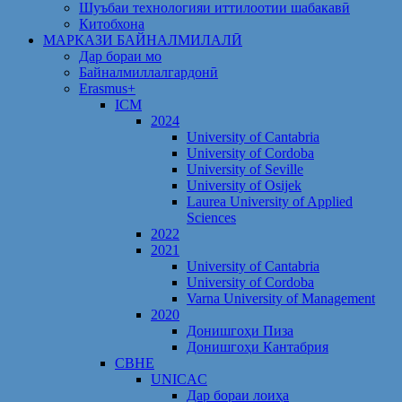
Шуъбаи технологияи иттилоотии шабакавӣ
Китобхона
МАРКАЗИ БАЙНАЛМИЛАЛӢ
Дар бораи мо
Байналмиллалгардонӣ
Erasmus+
ICM
2024
University of Cantabria
University of Cordoba
University of Seville
University of Osijek
Laurea University of Applied
Sciences
2022
2021
University of Cantabria
University of Cordoba
Varna University of Management
2020
Донишгоҳи Пиза
Донишгоҳи Кантабрия
CBHE
UNICAC
Дар бораи лоиҳа