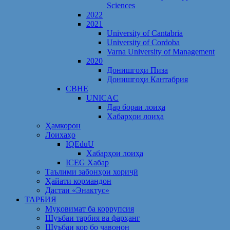
Sciences
2022
2021
University of Cantabria
University of Cordoba
Varna University of Management
2020
Донишгоҳи Пиза
Донишгоҳи Кантабрия
CBHE
UNICAC
Дар бораи лоиҳа
Хабарҳои лоиҳа
Ҳамкорон
Лоихаҳо
IQEduU
Хабарҳои лоиҳа
ICEG Хабар
Таълими забонҳои хориҷӣ
Ҳайати кормандон
Дастаи «Энактус»
ТАРБИЯ
Муқовимат ба коррупсия
Шуъбаи тарбия ва фарҳанг
Шӯъбаи кор бо ҷавонон