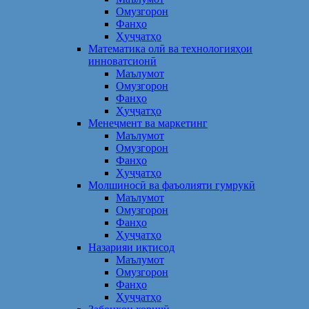
Омузгорон
Фанҳо
Ҳуҷҷатҳо
Математика олӣ ва технологияҳои
инноватсионӣ
Маълумот
Омузгорон
Фанҳо
Ҳуҷҷатҳо
Менеҷмент ва маркетинг
Маълумот
Омузгорон
Фанҳо
Ҳуҷҷатҳо
Молшиносӣ ва фаъолияти гумрукӣ
Маълумот
Омузгорон
Фанҳо
Ҳуҷҷатҳо
Назарияи иқтисод
Маълумот
Омузгорон
Фанҳо
Ҳуҷҷатҳо