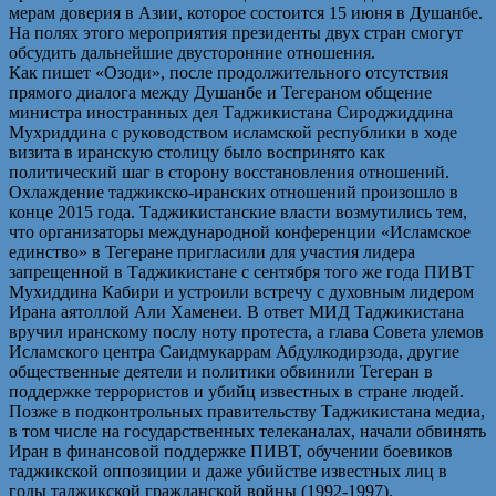
мерам доверия в Азии, которое состоится 15 июня в Душанбе.
На полях этого мероприятия президенты двух стран смогут
обсудить дальнейшие двусторонние отношения.
Как пишет «Озоди», после продолжительного отсутствия
прямого диалога между Душанбе и Тегераном общение
министра иностранных дел Таджикистана Сироджиддина
Мухриддина с руководством исламской республики в ходе
визита в иранскую столицу было воспринято как
политический шаг в сторону восстановления отношений.
Охлаждение таджикско-иранских отношений произошло в
конце 2015 года. Таджикистанские власти возмутились тем,
что организаторы международной конференции «Исламское
единство» в Тегеране пригласили для участия лидера
запрещенной в Таджикистане с сентября того же года ПИВТ
Мухиддина Кабири и устроили встречу с духовным лидером
Ирана аятоллой Али Хаменеи. В ответ МИД Таджикистана
вручил иранскому послу ноту протеста, а глава Совета улемов
Исламского центра Саидмукаррам Абдулкодирзода, другие
общественные деятели и политики обвинили Тегеран в
поддержке террористов и убийц известных в стране людей.
Позже в подконтрольных правительству Таджикистана медиа,
в том числе на государственных телеканалах, начали обвинять
Иран в финансовой поддержке ПИВТ, обучении боевиков
таджикской оппозиции и даже убийстве известных лиц в
годы таджикской гражданской войны (1992-1997).