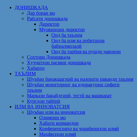
Skip
ДОНИШКАДА
to
Дар бораи мо
content
Раёсати донишкада
Директор
Муовинони директор
Оид ба таълим
Оид ба илм ва робитаҳои
байналмилалӣ
Оид ба тарбия ва рушди ҷавонон
Сохтори Донишкада
Ҳуҷҷатҳои расмии донишкада
Хабарҳо
ТАЪЛИМ
Шуъбаи банақшагирӣ ва назорати раванди таълим
Шуъбаи мониторинг ва идоракунии сифати
таълим
Маркази бақайдгирӣ, тестӣ ва машварат
Курсҳои тайёрӣ
ИЛМ ВА ИННОВАТСИЯ
Шуъбаи илм ва инноватсия
Олимони мо
Ҳайати кормандон
Конференсияҳо ва чорабиниҳои илмӣ
Маҳфилҳои илмӣ