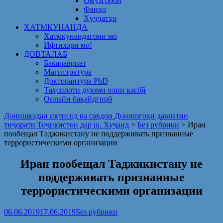
Омузгорон
Фанҳо
Ҳуҷҷатҳо
ХАТМКУНАНДА
Хатмкунандагони мо
Ифтихори мо!
ДОВТАЛАБ
Бакалавриат
Магистратура
Докторантура PhD
Таҳсилоти дуюми олии касбӣ
Онлайн бақайдгирӣ
Донишкадаи иқтисод ва савдои Донишгоҳи давлатии
тиҷорати Тоҷикистон дар ш. Хуҷанд
>
Без рубрики
>
Иран
пообещал Таджикистану не поддерживать признанные
террористическими организации
Иран пообещал Таджикистану не
поддерживать признанные
террористическими организации
06.06.2019
17.06.2019
Без рубрики