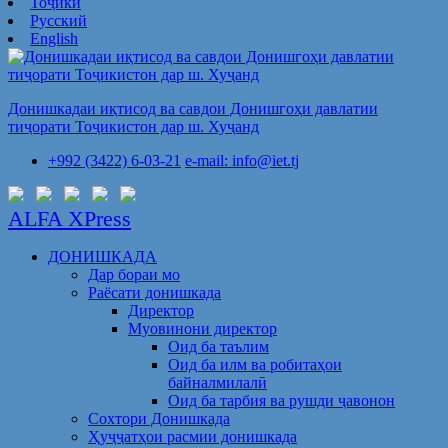
Тоҷикӣ
Русский
English
Донишкадаи иқтисод ва савдои Донишгоҳи давлатии
тиҷорати Тоҷикистон дар ш. Хуҷанд
+992 (3422) 6-03-21
e-mail: info@iet.tj
ALFA XPress
ДОНИШКАДА
Дар бораи мо
Раёсати донишкада
Директор
Муовинони директор
Оид ба таълим
Оид ба илм ва робитаҳои
байналмилалӣ
Оид ба тарбия ва рушди ҷавонон
Сохтори Донишкада
Ҳуҷҷатҳои расмии донишкада