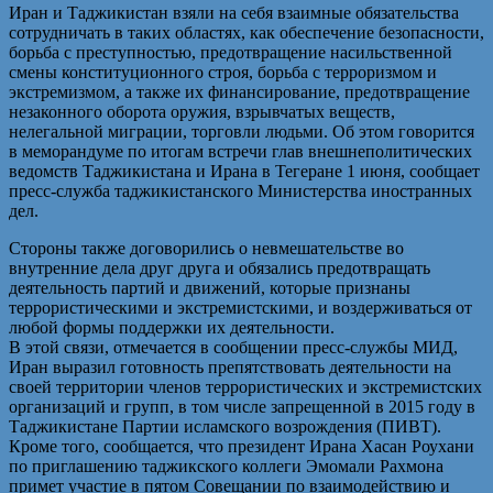
Иран и Таджикистан взяли на себя взаимные обязательства
сотрудничать в таких областях, как обеспечение безопасности,
борьба с преступностью, предотвращение насильственной
смены конституционного строя, борьба с терроризмом и
экстремизмом, а также их финансирование, предотвращение
незаконного оборота оружия, взрывчатых веществ,
нелегальной миграции, торговли людьми. Об этом говорится
в меморандуме по итогам встречи глав внешнеполитических
ведомств Таджикистана и Ирана в Тегеране 1 июня, сообщает
пресс-служба таджикистанского Министерства иностранных
дел.
Стороны также договорились о невмешательстве во
внутренние дела друг друга и обязались предотвращать
деятельность партий и движений, которые признаны
террористическими и экстремистскими, и воздерживаться от
любой формы поддержки их деятельности.
В этой связи, отмечается в сообщении пресс-службы МИД,
Иран выразил готовность препятствовать деятельности на
своей территории членов террористических и экстремистских
организаций и групп, в том числе запрещенной в 2015 году в
Таджикистане Партии исламского возрождения (ПИВТ).
Кроме того, сообщается, что президент Ирана Хасан Роухани
по приглашению таджикского коллеги Эмомали Рахмона
примет участие в пятом Совещании по взаимодействию и