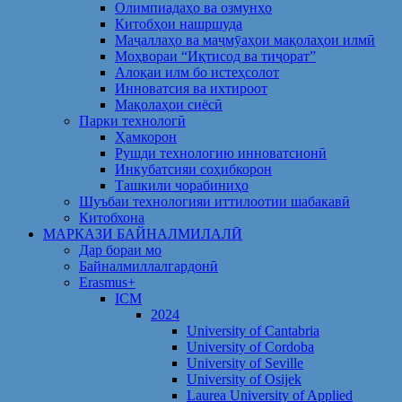
Олимпиадаҳо ва озмунҳо
Китобҳои нашршуда
Маҷаллаҳо ва маҷмӯаҳои мақолаҳои илмӣ
Моҳвораи “Иқтисод ва тиҷорат”
Алоқаи илм бо истеҳсолот
Инноватсия ва ихтироот
Мақолаҳои сиёсӣ
Парки технологӣ
Ҳамкорон
Рушди технологию инноватсионӣ
Инкубатсияи соҳибкорон
Ташкили чорабиниҳо
Шуъбаи технологияи иттилоотии шабакавӣ
Китобхона
МАРКАЗИ БАЙНАЛМИЛАЛӢ
Дар бораи мо
Байналмиллалгардонӣ
Erasmus+
ICM
2024
University of Cantabria
University of Cordoba
University of Seville
University of Osijek
Laurea University of Applied