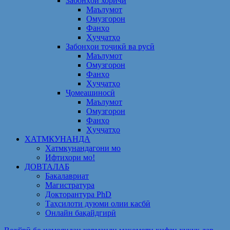
Забонҳои хориҷӣ
Маълумот
Омузгорон
Фанҳо
Ҳуҷҷатҳо
Забонҳои тоҷикӣ ва русӣ
Маълумот
Омузгорон
Фанҳо
Ҳуҷҷатҳо
Ҷомеашиносӣ
Маълумот
Омузгорон
Фанҳо
Ҳуҷҷатҳо
ХАТМКУНАНДА
Хатмкунандагони мо
Ифтихори мо!
ДОВТАЛАБ
Бакалавриат
Магистратура
Докторантура PhD
Таҳсилоти дуюми олии касбӣ
Онлайн бақайдгирӣ