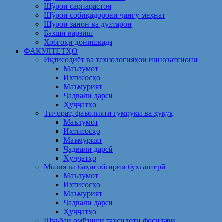
Шўрои сарпарастон
Шўрои собиқадорони ҷангу меҳнат
Шӯрои занон ва духтарон
Бахши варзиш
Хобгоҳи донишкада
ФАКУЛТЕТҲО
Иқтисодиёт ва технологияҳои инноватсионӣ
Маълумот
Ихтисосҳо
Маъмурият
Ҷадвали дарсӣ
Ҳуҷҷатҳо
Тиҷорат, фаъолияти гумрукӣ ва ҳуқуқ
Маълумот
Ихтисосҳо
Маъмурият
Ҷадвали дарсӣ
Ҳуҷҷатҳо
Молия ва баҳисобгирии бухгалтерӣ
Маълумот
Ихтисосҳо
Маъмурият
Ҷадвали дарсӣ
Ҳуҷҷатҳо
Шуъбаи омӯзиши таҳсилоти фосилавӣ