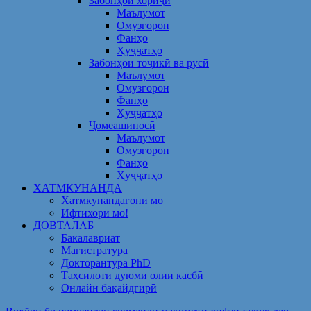
Забонҳои хориҷӣ
Маълумот
Омузгорон
Фанҳо
Ҳуҷҷатҳо
Забонҳои тоҷикӣ ва русӣ
Маълумот
Омузгорон
Фанҳо
Ҳуҷҷатҳо
Ҷомеашиносӣ
Маълумот
Омузгорон
Фанҳо
Ҳуҷҷатҳо
ХАТМКУНАНДА
Хатмкунандагони мо
Ифтихори мо!
ДОВТАЛАБ
Бакалавриат
Магистратура
Докторантура PhD
Таҳсилоти дуюми олии касбӣ
Онлайн бақайдгирӣ