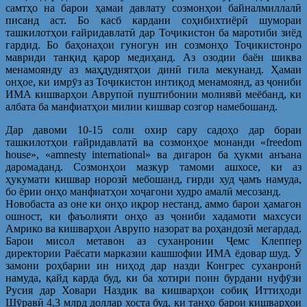
самтҳо на барои ҳамаи давлату созмонҳои байналмиллалӣ
писанд аст. Бо касб кардани соҳибихтиёрӣ шумораи
ташкилотҳои ғайридавлатӣ дар Тоҷикистон ба маротиби зиёд
гардид. Бо баҳонаҳои гуногун ин созмонҳо Тоҷикистонро
мавриди танқид қарор медиҳанд. Аз озодии баён шиква
менамоянду аз маҳдудиятҳои динӣ гила мекунанд. Ҳамаи
онҳое, ки имрӯз аз Тоҷикистон интиқод менамоянд, аз ҷониби
ИМА кишварҳои Аврупоӣ пуштибонии молиявӣ меёбанд, ки
албата ба манфиатҳои милии кишвар созгор намебошанд.
Дар давоми 10-15 соли охир сару садоҳо дар бораи
ташкилотҳои ғайридавлатӣ ва созмонҳое монанди «freedom
house», «amnesty international» ва дигарон ба ҳукми анъана
даромаданд. Созмонҳои мазкур тамоми ашхосе, ки аз
ҳукумати кишвар норозӣ мебошанд, гирди худ ҷамъ намуда,
бо ёрии онҳо манфиатҳои хоҷагони худро амалӣ месозанд.
Новобаста аз оне ки онҳо иқрор нестанд, аммо барои ҳамагон
ошност, ки фаъолияти онҳо аз ҷониби хадамоти махсуси
Амрико ва кишварҳои Аврупо назорат ва роҳандозӣ мегардад.
Барои мисол метавон аз суханронии Ҷемс Клеппер
директории Раёсати марказии кашшофии ИМА ёдовар шуд. Ӯ
замони роҳбарии ин ниҳод дар назди Конгрес суханронӣ
намуда, қайд карда буд, ки ба хотири поин бурдани нуфӯзи
Русия дар Ховари Наздик ва кишварҳои собиқ Иттиҳоди
Шӯравӣ 4,3 млрд доллар хоста буд, ки танҳо барои кишварҳои