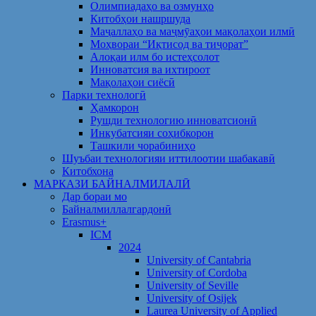
Олимпиадаҳо ва озмунҳо
Китобҳои нашршуда
Маҷаллаҳо ва маҷмӯаҳои мақолаҳои илмӣ
Моҳвораи “Иқтисод ва тиҷорат”
Алоқаи илм бо истеҳсолот
Инноватсия ва ихтироот
Мақолаҳои сиёсӣ
Парки технологӣ
Ҳамкорон
Рушди технологию инноватсионӣ
Инкубатсияи соҳибкорон
Ташкили чорабиниҳо
Шуъбаи технологияи иттилоотии шабакавӣ
Китобхона
МАРКАЗИ БАЙНАЛМИЛАЛӢ
Дар бораи мо
Байналмиллалгардонӣ
Erasmus+
ICM
2024
University of Cantabria
University of Cordoba
University of Seville
University of Osijek
Laurea University of Applied