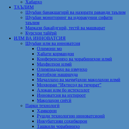
Хабарҳо
ТАЪЛИМ
Шуъбаи банақшагирӣ ва назорати раванди таълим
Шуъбаи мониторинг ва идоракунии сифати
таълим
Маркази бақайдгирӣ, тестӣ ва машварат
Курсҳои тайёрӣ
ИЛМ ВА ИННОВАТСИЯ
Шуъбаи илм ва инноватсия
Олимони мо
Ҳайати кормандон
Конференсияҳо ва чорабиниҳои илмӣ
Маҳфилҳои илмӣ
Олимпиадаҳо ва озмунҳо
Китобҳои нашршуда
Маҷаллаҳо ва маҷмӯаҳои мақолаҳои илмӣ
Моҳвораи “Иқтисод ва тиҷорат”
Алоқаи илм бо истеҳсолот
Инноватсия ва ихтироот
Мақолаҳои сиёсӣ
Парки технологӣ
Ҳамкорон
Рушди технологию инноватсионӣ
Инкубатсияи соҳибкорон
Ташкили чорабиниҳо