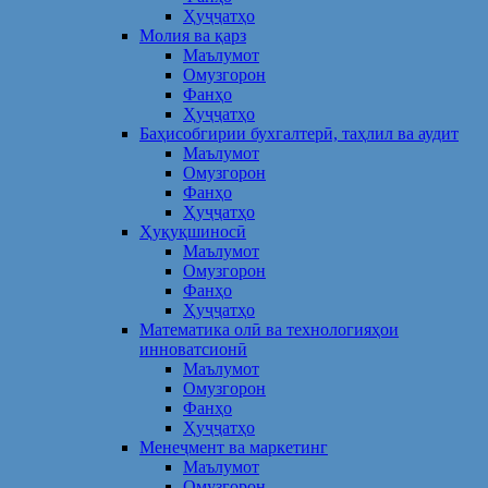
Ҳуҷҷатҳо
Молия ва қарз
Маълумот
Омузгорон
Фанҳо
Ҳуҷҷатҳо
Баҳисобгирии бухгалтерӣ, таҳлил ва аудит
Маълумот
Омузгорон
Фанҳо
Ҳуҷҷатҳо
Ҳуқуқшиносӣ
Маълумот
Омузгорон
Фанҳо
Ҳуҷҷатҳо
Математика олӣ ва технологияҳои
инноватсионӣ
Маълумот
Омузгорон
Фанҳо
Ҳуҷҷатҳо
Менеҷмент ва маркетинг
Маълумот
Омузгорон