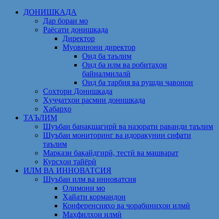
Skip
ДОНИШКАДА
to
Дар бораи мо
content
Раёсати донишкада
Директор
Муовинони директор
Оид ба таълим
Оид ба илм ва робитаҳои
байналмилалӣ
Оид ба тарбия ва рушди ҷавонон
Сохтори Донишкада
Ҳуҷҷатҳои расмии донишкада
Хабарҳо
ТАЪЛИМ
Шуъбаи банақшагирӣ ва назорати раванди таълим
Шуъбаи мониторинг ва идоракунии сифати
таълим
Маркази бақайдгирӣ, тестӣ ва машварат
Курсҳои тайёрӣ
ИЛМ ВА ИННОВАТСИЯ
Шуъбаи илм ва инноватсия
Олимони мо
Ҳайати кормандон
Конференсияҳо ва чорабиниҳои илмӣ
Маҳфилҳои илмӣ