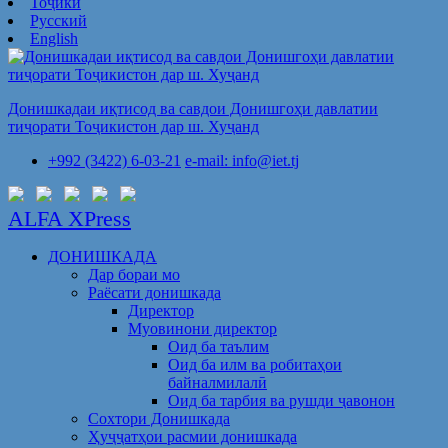
Тоҷикӣ
Русский
English
Донишкадаи иқтисод ва савдои Донишгоҳи давлатии
тиҷорати Тоҷикистон дар ш. Хуҷанд
+992 (3422) 6-03-21
e-mail: info@iet.tj
ALFA XPress
ДОНИШКАДА
Дар бораи мо
Раёсати донишкада
Директор
Муовинони директор
Оид ба таълим
Оид ба илм ва робитаҳои
байналмилалӣ
Оид ба тарбия ва рушди ҷавонон
Сохтори Донишкада
Ҳуҷҷатҳои расмии донишкада