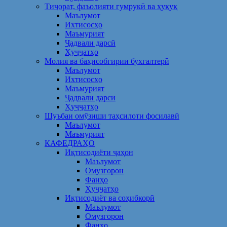
Тиҷорат, фаъолияти гумрукӣ ва ҳуқуқ
Маълумот
Ихтисосҳо
Маъмурият
Ҷадвали дарсӣ
Ҳуҷҷатҳо
Молия ва баҳисобгирии бухгалтерӣ
Маълумот
Ихтисосҳо
Маъмурият
Ҷадвали дарсӣ
Ҳуҷҷатҳо
Шуъбаи омӯзиши таҳсилоти фосилавӣ
Маълумот
Маъмурият
КАФЕДРАҲО
Иқтисодиёти ҷаҳон
Маълумот
Омузгорон
Фанҳо
Ҳуҷҷатҳо
Иқтисодиёт ва соҳибкорӣ
Маълумот
Омузгорон
Фанҳо