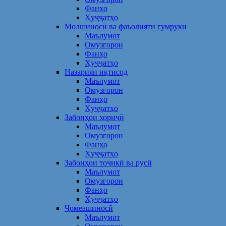
Фанҳо
Ҳуҷҷатҳо
Молшиносӣ ва фаъолияти гумрукӣ
Маълумот
Омузгорон
Фанҳо
Ҳуҷҷатҳо
Назарияи иқтисод
Маълумот
Омузгорон
Фанҳо
Ҳуҷҷатҳо
Забонҳои хориҷӣ
Маълумот
Омузгорон
Фанҳо
Ҳуҷҷатҳо
Забонҳои тоҷикӣ ва русӣ
Маълумот
Омузгорон
Фанҳо
Ҳуҷҷатҳо
Ҷомеашиносӣ
Маълумот