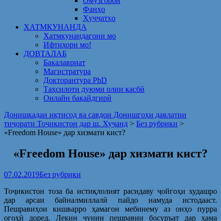
Омузгорон
Фанҳо
Ҳуҷҷатҳо
ХАТМКУНАНДА
Хатмкунандагони мо
Ифтихори мо!
ДОВТАЛАБ
Бакалавриат
Магистратура
Докторантура PhD
Таҳсилоти дуюми олии касбӣ
Онлайн бақайдгирӣ
Донишкадаи иқтисод ва савдои Донишгоҳи давлатии
тиҷорати Тоҷикистон дар ш. Хуҷанд
>
Без рубрики
>
«Freedom House» дар хизмати кист?
«Freedom House» дар хизмати кист?
07.02.2019
Без рубрики
Тоҷикистон тоза ба истиқлолият расидаву ҷойгоҳи худашро
дар арсаи байналмиллалӣ пайдо намуда истодааст.
Пешравиҳои кишварро ҳамагон мебинему аз онҳо пурра
огоҳӣ доред. Лекин чунин пешравии босуръат дар ҳама