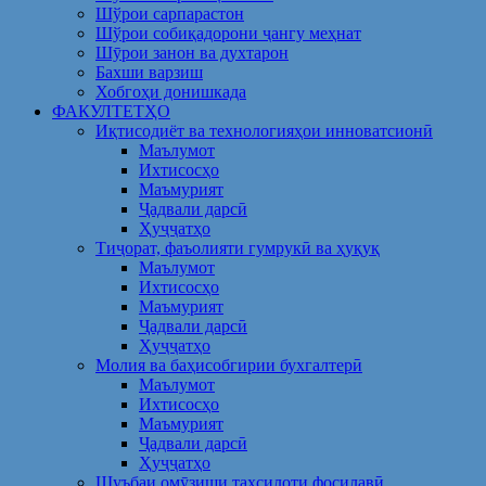
Шўрои сарпарастон
Шўрои собиқадорони ҷангу меҳнат
Шӯрои занон ва духтарон
Бахши варзиш
Хобгоҳи донишкада
ФАКУЛТЕТҲО
Иқтисодиёт ва технологияҳои инноватсионӣ
Маълумот
Ихтисосҳо
Маъмурият
Ҷадвали дарсӣ
Ҳуҷҷатҳо
Тиҷорат, фаъолияти гумрукӣ ва ҳуқуқ
Маълумот
Ихтисосҳо
Маъмурият
Ҷадвали дарсӣ
Ҳуҷҷатҳо
Молия ва баҳисобгирии бухгалтерӣ
Маълумот
Ихтисосҳо
Маъмурият
Ҷадвали дарсӣ
Ҳуҷҷатҳо
Шуъбаи омӯзиши таҳсилоти фосилавӣ