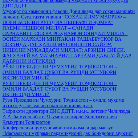
Вохўрӣ бо намояндаи корманди мақомоти ҳифзи ҳуқуқ дар
ДИС ДДТТ
Мулоқот бо ҳамкорони фаъоли Донишкада дар соҳаи маорифи
вилояти Суғд таҳти унвони “СОҲАИ ИЛМУ МАОРИФ –
ПОЯИ АСОСИИ РУШД ВА ПЕШРАФТИ ҶОМЕА”
ПАЁМИ ПЕШВОИ МИЛЛАТ – САНАДИ
САРНАВИШТСОЗ ВА РОҲНАМОИ ОЯНДАИ МИЛЛАТ
ОСИЁИ МАРКАЗӢ МИНТАҚАИ ТАШАББУСКОР ВА
СОЗАНДА ДАР ҲАЛЛИ МУШКИЛОТИ САЙЁРА
НИШОНИ МУҚАДДАСИ МИЛЛАТ: АРЗИШИ СИЁСӢ,
ФАРҲАНГӢ ВА МАЪНАВИИ ПАРЧАМИ ДАВЛАТӢ ДАР
ДАВРОНИ ИСТИҚЛОЛ
РӮЗИ ПРЕЗИДЕНТИ ҶУМҲУРИИ ТОҶИКИСТОН –
ОМИЛИ ВАҲДАТ, СУБОТ ВА РУШДИ УСТУВОРИ
ИҚТИСОДИ МИЛЛӢ
РӮЗИ ПРЕЗИДЕНТИ ҶУМҲУРИИ ТОҶИКИСТОН –
ОМИЛИ ВАҲДАТ, СУБОТ ВА РУШДИ УСТУВОРИ
ИҚТИСОДИ МИЛЛӢ
Рўзи Президенти Ҷумҳурии Тоҷикистон – омили муҳими
иттиҳоду сарҷамъии сокинони кишвар аст
Табрикоти директори ДИС ДДТТ, н.и.и., дотсент Ҷалилзода
А.А. ба муносибати 31-умин солгарди Конститутсияи
Ҷумҳурии Тоҷикистон
Конференсияи ҷумҳуриявии илмӣ-амалӣ дар мавзуи
“Масъалаҳои мубрами рақамикунонӣ дар бонкдории муосир”