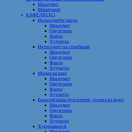
Маълумот
Маъмурият
КАФЕДРАҲО
Иқтисодиёти ҷаҳон
Маълумот
Омузгорон
Фанҳо
Ҳуҷҷатҳо
Иқтисодиёт ва соҳибкорӣ
Маълумот
Омузгорон
Фанҳо
Ҳуҷҷатҳо
Молия ва қарз
Маълумот
Омузгорон
Фанҳо
Ҳуҷҷатҳо
Баҳисобгирии бухгалтерӣ, таҳлил ва аудит
Маълумот
Омузгорон
Фанҳо
Ҳуҷҷатҳо
Ҳуқуқшиносӣ
Маълумот