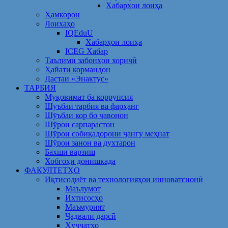
Хабарҳои лоиҳа
Ҳамкорон
Лоихаҳо
IQEduU
Хабарҳои лоиҳа
ICEG Хабар
Таълими забонҳои хориҷӣ
Ҳайати кормандон
Дастаи «Энактус»
ТАРБИЯ
Муқовимат ба коррупсия
Шуъбаи тарбия ва фарҳанг
Шӯъбаи кор бо ҷавонон
Шўрои сарпарастон
Шўрои собиқадорони ҷангу меҳнат
Шӯрои занон ва духтарон
Бахши варзиш
Хобгоҳи донишкада
ФАКУЛТЕТҲО
Иқтисодиёт ва технологияҳои инноватсионӣ
Маълумот
Ихтисосҳо
Маъмурият
Ҷадвали дарсӣ
Ҳуҷҷатҳо