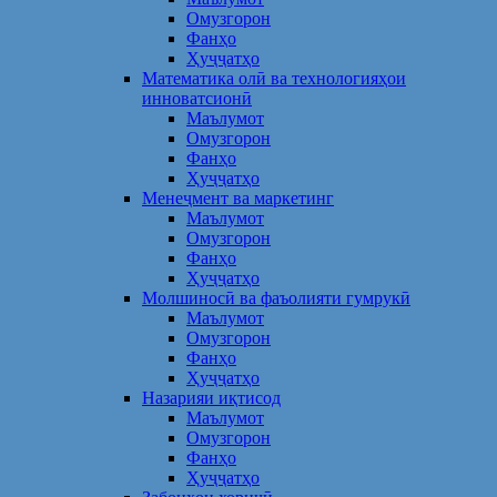
Омузгорон
Фанҳо
Ҳуҷҷатҳо
Математика олӣ ва технологияҳои
инноватсионӣ
Маълумот
Омузгорон
Фанҳо
Ҳуҷҷатҳо
Менеҷмент ва маркетинг
Маълумот
Омузгорон
Фанҳо
Ҳуҷҷатҳо
Молшиносӣ ва фаъолияти гумрукӣ
Маълумот
Омузгорон
Фанҳо
Ҳуҷҷатҳо
Назарияи иқтисод
Маълумот
Омузгорон
Фанҳо
Ҳуҷҷатҳо