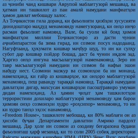
аз ҷониби чанд кишвари Аврупоӣ маблағгузорӣ мешавад, ва
ҳатман ин ташкилот аз паи амалӣ намудани манфиатҳои
ҳамон давлат мебошаду халос.
Аз Тоҷикистон гила доранд, ки фаъолияти ҳизбҳои хусусияти
динидоштаро маҳдуд менамоянду намегузоранд, ки онҳо инҷо
расман фаъолият намоянд. Вале, ба суоли кӣ бояд ҳимоя
манфиатҳои миллии Тоҷикистонро аз дасти чунин
аҷнабипарастон ба зима гирад, ин созмон посух надодаанд.
Нагуфтаанд, ҳукумати кишвар маҷбур шуд, то ин ки сулҳу
субот дар кишвар пойдор бошад, даст ба чунин иқдом зад.
Ҳаргиз онҳо ингуна масъалагузорӣ наменамоянд. Зеро ин
тавр масъалагузорӣ намудани ин созмон ба нафъи эшон
набуду нест. Созмони мазкур ва созмонҳои ба ин монанд,
намехоҳанд, ки ғайр аз кишварҳое, ки онҳоро маблағгузорӣ
менамоянд, пеш раванду тараққӣ намоянд. Тараққӣ намудани
давлатҳои дигар, махсусан кишварҳои пасошӯравиро умуман
дидан намехоҳанд. Аз ҳамин ҷиҳат ҳам ташкилотҳои
террористиии дохиларо маблағгузорӣ менамоянду ҳам барои
ҳимояи онҳо созмонҳои худро «роҳсипор» менамоянд, то ин
ки худро танҳо эҳсос нанамоянд.
«Freedom House», ташкилоте мебошад, ки 80% маблағи он аз
ҳисоби буҷаи Департаменти давлатии Амрико пардохт
мешавад. Дар ҳоле ин созмон аз озодиву беғаразона будани
фаъолияташ ҳарф мезанад, ки то соли 2005 собиқ директории
Раёсати марказии кашофии ИМА (ЦРУ) Ҷемс Вулс роҳбари