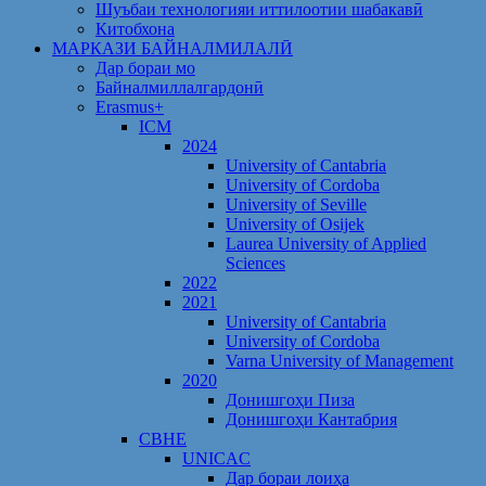
Шуъбаи технологияи иттилоотии шабакавӣ
Китобхона
МАРКАЗИ БАЙНАЛМИЛАЛӢ
Дар бораи мо
Байналмиллалгардонӣ
Erasmus+
ICM
2024
University of Cantabria
University of Cordoba
University of Seville
University of Osijek
Laurea University of Applied
Sciences
2022
2021
University of Cantabria
University of Cordoba
Varna University of Management
2020
Донишгоҳи Пиза
Донишгоҳи Кантабрия
CBHE
UNICAC
Дар бораи лоиҳа