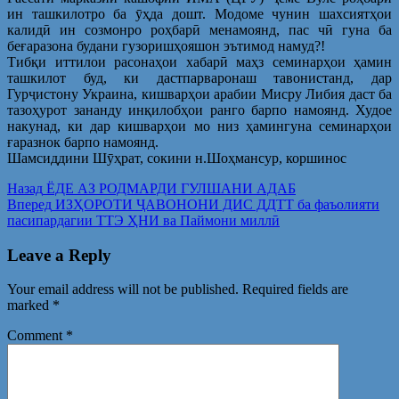
ин ташкилотро ба ӯҳда дошт. Модоме чунин шахсиятҳои
калидӣ ин созмонро роҳбарӣ менамоянд, пас чӣ гуна ба
беғаразона будани гузоришҳояшон эътимод намуд?!
Тибқи иттилои расонаҳои хабарӣ маҳз семинарҳои ҳамин
ташкилот буд, ки дастпарваронаш тавонистанд, дар
Гурҷистону Украина, кишварҳои арабии Мисру Либия даст ба
тазоҳурот зананду инқилобҳои ранго барпо намоянд. Худое
накунад, ки дар кишварҳои мо низ ҳамингуна семинарҳои
ғаразнок барпо намоянд.
Шамсиддини Шӯҳрат, сокини н.Шоҳмансур, коршинос
Post
Предыдущая
Назад
ЁДЕ АЗ РОДМАРДИ ГУЛШАНИ АДАБ
запись:
Следующая
Вперед
ИЗҲОРОТИ ҶАВОНОНИ ДИС ДДТТ ба фаъолияти
navigation
запись:
пасипардагии ТТЭ ҲНИ ва Паймони миллӣ
Leave a Reply
Your email address will not be published.
Required fields are
marked
*
Comment
*