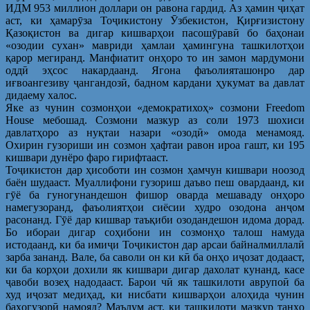
ИДМ 953 миллион доллари он равона гардид. Аз ҳамин ҷиҳат
аст, ки ҳамарӯза Тоҷикистону Ӯзбекистон, Қирғизистону
Қазоқистон ва дигар кишварҳои пасошӯравӣ бо баҳонаи
«озодии сухан» мавриди ҳамлаи ҳамингуна ташкилотҳои
қарор мегиранд. Манфиатит онҳоро то ин замон мардумони
оддӣ эҳсос накардаанд. Ягона фаъолияташонро дар
иғвоангезиву ҷангандозӣ, бадном кардани ҳукумат ва давлат
дидаему халос.
Яке аз чунин созмонҳои «демократихоҳ» созмони Freedom
House мебошад. Созмони мазкур аз соли 1973 шохиси
давлатҳоро аз нуқтаи назари «озодӣ» омода менамояд.
Охирин гузориши ин созмон ҳафтаи равон ироа гашт, ки 195
кишвари дунёро фаро гирифтааст.
Тоҷикистон дар ҳисоботи ин созмон ҳамчун кишвари ноозод
баён шудааст. Муаллифони гузориш даъво пеш овардаанд, ки
гӯё ба гуногунандешон фишор оварда мешаваду онҳоро
намегузоранд, фаъолиятҳои сиёсии худро озодона анҷом
расонанд. Гӯё дар кишвар таъқиби озодандешон идома дорад.
Бо ибораи дигар соҳибони ин созмонҳо талош намуда
истодаанд, ки ба имиҷи Тоҷикистон дар арсаи байналмиллалӣ
зарба зананд. Вале, ба саволи он ки кӣ ба онҳо иҷозат додааст,
ки ба корҳои дохили як кишвари дигар дахолат кунанд, касе
ҷавоби возеҳ надодааст. Барои чӣ як ташкилоти аврупоӣ ба
худ иҷозат медиҳад, ки нисбати кишварҳои алоҳида чунин
баҳогузорӣ намояд? Маълум аст, ки ташкилоти мазкур танҳо