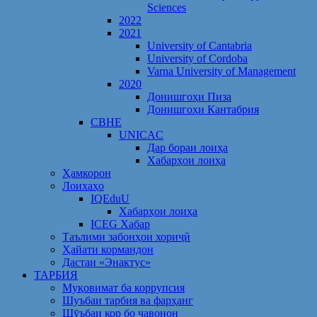
Sciences
2022
2021
University of Cantabria
University of Cordoba
Varna University of Management
2020
Донишгоҳи Пиза
Донишгоҳи Кантабрия
CBHE
UNICAC
Дар бораи лоиҳа
Хабарҳои лоиҳа
Ҳамкорон
Лоихаҳо
IQEduU
Хабарҳои лоиҳа
ICEG Хабар
Таълими забонҳои хориҷӣ
Ҳайати кормандон
Дастаи «Энактус»
ТАРБИЯ
Муқовимат ба коррупсия
Шуъбаи тарбия ва фарҳанг
Шӯъбаи кор бо ҷавонон