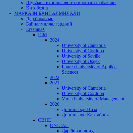
Шуъбаи технологияи иттилоотии шабакавӣ
Китобхона
МАРКАЗИ БАЙНАЛМИЛАЛӢ
Дар бораи мо
Байналмиллалгардонӣ
Erasmus+
ICM
2024
University of Cantabria
University of Cordoba
University of Seville
University of Osijek
Laurea University of Applied
Sciences
2022
2021
University of Cantabria
University of Cordoba
Varna University of Management
2020
Донишгоҳи Пиза
Донишгоҳи Кантабрия
CBHE
UNICAC
Дар бораи лоиҳа