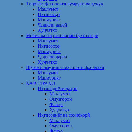
Тиҷорат, фаъолияти гумрукӣ ва ҳуқуқ
Маълумот
Ихтисосҳо
Маъмурият
Ҷадвали дарсӣ
Ҳуҷҷатҳо
Молия ва баҳисобгирии бухгалтерӣ
Маълумот
Ихтисосҳо
Маъмурият
Ҷадвали дарсӣ
Ҳуҷҷатҳо
Шуъбаи омӯзиши таҳсилоти фосилавӣ
Маълумот
Маъмурият
КАФЕДРАҲО
Иқтисодиёти ҷаҳон
Маълумот
Омузгорон
Фанҳо
Ҳуҷҷатҳо
Иқтисодиёт ва соҳибкорӣ
Маълумот
Омузгорон
Фанҳо