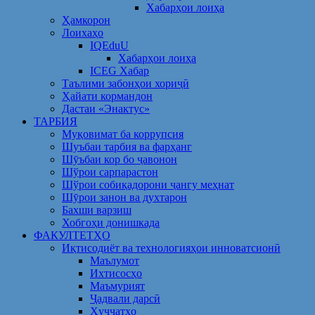
Хабарҳои лоиҳа
Ҳамкорон
Лоихаҳо
IQEduU
Хабарҳои лоиҳа
ICEG Хабар
Таълими забонҳои хориҷӣ
Ҳайати кормандон
Дастаи «Энактус»
ТАРБИЯ
Муқовимат ба коррупсия
Шуъбаи тарбия ва фарҳанг
Шӯъбаи кор бо ҷавонон
Шўрои сарпарастон
Шўрои собиқадорони ҷангу меҳнат
Шӯрои занон ва духтарон
Бахши варзиш
Хобгоҳи донишкада
ФАКУЛТЕТҲО
Иқтисодиёт ва технологияҳои инноватсионӣ
Маълумот
Ихтисосҳо
Маъмурият
Ҷадвали дарсӣ
Ҳуҷҷатҳо