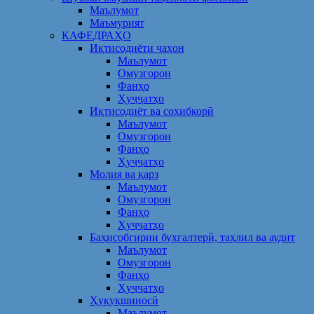
Маълумот
Маъмурият
КАФЕДРАҲО
Иқтисодиёти ҷаҳон
Маълумот
Омузгорон
Фанҳо
Ҳуҷҷатҳо
Иқтисодиёт ва соҳибкорӣ
Маълумот
Омузгорон
Фанҳо
Ҳуҷҷатҳо
Молия ва қарз
Маълумот
Омузгорон
Фанҳо
Ҳуҷҷатҳо
Баҳисобгирии бухгалтерӣ, таҳлил ва аудит
Маълумот
Омузгорон
Фанҳо
Ҳуҷҷатҳо
Ҳуқуқшиносӣ
Маълумот