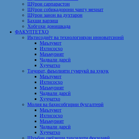
Шўрои сарпарастон
Шўрои собиқадорони ҷангу меҳнат
Шӯрои занон ва духтарон
Бахши варзиш
Хобгоҳи донишкада
ФАКУЛТЕТҲО
Иқтисодиёт ва технологияҳои инноватсионӣ
Маълумот
Ихтисосҳо
Маъмурият
Ҷадвали дарсӣ
Ҳуҷҷатҳо
Тиҷорат, фаъолияти гумрукӣ ва ҳуқуқ
Маълумот
Ихтисосҳо
Маъмурият
Ҷадвали дарсӣ
Ҳуҷҷатҳо
Молия ва баҳисобгирии бухгалтерӣ
Маълумот
Ихтисосҳо
Маъмурият
Ҷадвали дарсӣ
Ҳуҷҷатҳо
Шуъбаи омӯзиши таҳсилоти фосилавӣ