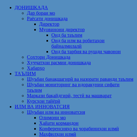
Skip
ДОНИШКАДА
to
Дар бораи мо
content
Раёсати донишкада
Директор
Муовинони директор
Оид ба таълим
Оид ба илм ва робитаҳои
байналмилалӣ
Оид ба тарбия ва рушди ҷавонон
Сохтори Донишкада
Ҳуҷҷатҳои расмии донишкада
Хабарҳо
ТАЪЛИМ
Шуъбаи банақшагирӣ ва назорати раванди таълим
Шуъбаи мониторинг ва идоракунии сифати
таълим
Маркази бақайдгирӣ, тестӣ ва машварат
Курсҳои тайёрӣ
ИЛМ ВА ИННОВАТСИЯ
Шуъбаи илм ва инноватсия
Олимони мо
Ҳайати кормандон
Конференсияҳо ва чорабиниҳои илмӣ
Маҳфилҳои илмӣ