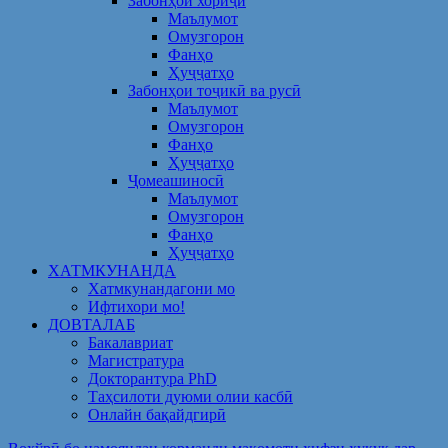
Забонҳои хориҷӣ
Маълумот
Омузгорон
Фанҳо
Ҳуҷҷатҳо
Забонҳои тоҷикӣ ва русӣ
Маълумот
Омузгорон
Фанҳо
Ҳуҷҷатҳо
Ҷомеашиносӣ
Маълумот
Омузгорон
Фанҳо
Ҳуҷҷатҳо
ХАТМКУНАНДА
Хатмкунандагони мо
Ифтихори мо!
ДОВТАЛАБ
Бакалавриат
Магистратура
Докторантура PhD
Таҳсилоти дуюми олии касбӣ
Онлайн бақайдгирӣ