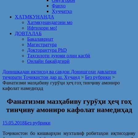
Омузгорон
Фанҳо
Ҳуҷҷатҳо
ХАТМКУНАНДА
Хатмкунандагони мо
Ифтихори мо!
ДОВТАЛАБ
Бакалавриат
Магистратура
Докторантура PhD
Таҳсилоти дуюми олии касбӣ
Онлайн бақайдгирӣ
Донишкадаи иқтисод ва савдои Донишгоҳи давлатии
тиҷорати Тоҷикистон дар ш. Хуҷанд
>
Без рубрики
>
Фанатизми мазҳабиву гурўҳи ҳеҷ гоҳ тинҷиву амониро
кафолат намедиҳад
Фанатизми мазҳабиву гурўҳи ҳеҷ гоҳ
тинҷиву амониро кафолат намедиҳад
15.05.2018
Без рубрики
Тоҷикистон бо кишварҳои мухталиф робитаҳои иқтисодиву