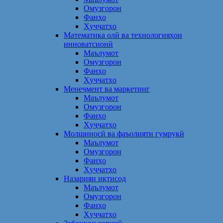
Омузгорон
Фанҳо
Ҳуҷҷатҳо
Математика олӣ ва технологияҳои
инноватсионӣ
Маълумот
Омузгорон
Фанҳо
Ҳуҷҷатҳо
Менеҷмент ва маркетинг
Маълумот
Омузгорон
Фанҳо
Ҳуҷҷатҳо
Молшиносӣ ва фаъолияти гумрукӣ
Маълумот
Омузгорон
Фанҳо
Ҳуҷҷатҳо
Назарияи иқтисод
Маълумот
Омузгорон
Фанҳо
Ҳуҷҷатҳо