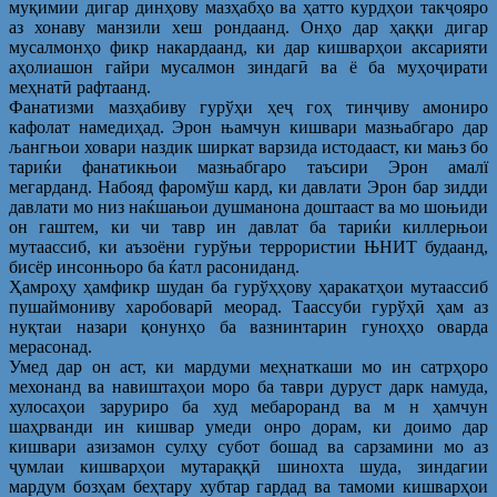
муқимии дигар динҳову мазҳабҳо ва ҳатто курдҳои такҷояро
аз хонаву манзили хеш рондаанд. Онҳо дар ҳаққи дигар
мусалмонҳо фикр накардаанд, ки дар кишварҳои аксарияти
аҳолиашон гайри мусалмон зиндагӣ ва ё ба муҳоҷирати
меҳнатӣ рафтаанд.
Фанатизми мазҳабиву гурўҳи ҳеҷ гоҳ тинҷиву амониро
кафолат намедиҳад. Эрон њамчун кишвари мазњабгаро дар
љангњои ховари наздик ширкат варзида истодааст, ки мањз бо
тариќи фанатикњои мазњабгаро таъсири Эрон амалї
мегарданд. Набояд фаромўш кард, ки давлати Эрон бар зидди
давлати мо низ наќшањои душманона доштааст ва мо шоњиди
он гаштем, ки чи тавр ин давлат ба тариќи киллерњои
мутаассиб, ки аъзоёни гурўњи террористии ЊНИТ будаанд,
бисёр инсонњоро ба ќатл расониданд.
Ҳамроҳу ҳамфикр шудан ба гурўҳҳову ҳаракатҳои мутаассиб
пушаймониву харобоварӣ меорад. Таассуби гурўҳӣ ҳам аз
нуқтаи назари қонунҳо ба вазнинтарин гуноҳҳо оварда
мерасонад.
Умед дар он аст, ки мардуми меҳнаткаши мо ин сатрҳоро
мехонанд ва навиштаҳои моро ба таври дуруст дарк намуда,
хулосаҳои заруриро ба худ мебароранд ва м н ҳамчун
шаҳрванди ин кишвар умеди онро дорам, ки доимо дар
кишвари азизамон сулҳу субот бошад ва сарзамини мо аз
ҷумлаи кишварҳои мутараққӣ шинохта шуда, зиндагии
мардум бозҳам беҳтару хубтар гардад ва тамоми кишварҳои