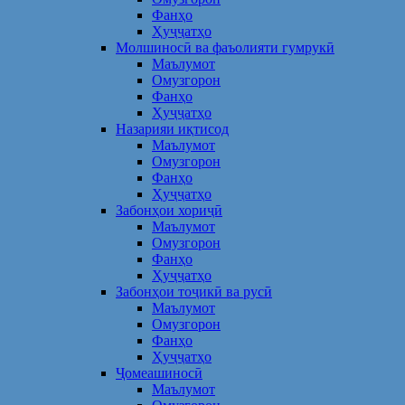
Фанҳо
Ҳуҷҷатҳо
Молшиносӣ ва фаъолияти гумрукӣ
Маълумот
Омузгорон
Фанҳо
Ҳуҷҷатҳо
Назарияи иқтисод
Маълумот
Омузгорон
Фанҳо
Ҳуҷҷатҳо
Забонҳои хориҷӣ
Маълумот
Омузгорон
Фанҳо
Ҳуҷҷатҳо
Забонҳои тоҷикӣ ва русӣ
Маълумот
Омузгорон
Фанҳо
Ҳуҷҷатҳо
Ҷомеашиносӣ
Маълумот