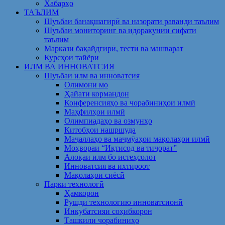
Хабарҳо
ТАЪЛИМ
Шуъбаи банақшагирӣ ва назорати раванди таълим
Шуъбаи мониторинг ва идоракунии сифати
таълим
Маркази бақайдгирӣ, тестӣ ва машварат
Курсҳои тайёрӣ
ИЛМ ВА ИННОВАТСИЯ
Шуъбаи илм ва инноватсия
Олимони мо
Ҳайати кормандон
Конференсияҳо ва чорабиниҳои илмӣ
Маҳфилҳои илмӣ
Олимпиадаҳо ва озмунҳо
Китобҳои нашршуда
Маҷаллаҳо ва маҷмӯаҳои мақолаҳои илмӣ
Моҳвораи “Иқтисод ва тиҷорат”
Алоқаи илм бо истеҳсолот
Инноватсия ва ихтироот
Мақолаҳои сиёсӣ
Парки технологӣ
Ҳамкорон
Рушди технологию инноватсионӣ
Инкубатсияи соҳибкорон
Ташкили чорабиниҳо