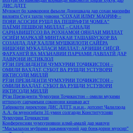
Вохўрӣ бо намояндаи корманди мақомоти ҳифзи ҳуқуқ дар
ДИС ДДТТ
Мулоқот бо ҳамкорони фаъоли Донишкада дар соҳаи маорифи
вилояти Суғд таҳти унвони “СОҲАИ ИЛМУ МАОРИФ –
ПОЯИ АСОСИИ РУШД ВА ПЕШРАФТИ ҶОМЕА”
ПАЁМИ ПЕШВОИ МИЛЛАТ – САНАДИ
САРНАВИШТСОЗ ВА РОҲНАМОИ ОЯНДАИ МИЛЛАТ
ОСИЁИ МАРКАЗӢ МИНТАҚАИ ТАШАББУСКОР ВА
СОЗАНДА ДАР ҲАЛЛИ МУШКИЛОТИ САЙЁРА
НИШОНИ МУҚАДДАСИ МИЛЛАТ: АРЗИШИ СИЁСӢ,
ФАРҲАНГӢ ВА МАЪНАВИИ ПАРЧАМИ ДАВЛАТӢ ДАР
ДАВРОНИ ИСТИҚЛОЛ
РӮЗИ ПРЕЗИДЕНТИ ҶУМҲУРИИ ТОҶИКИСТОН –
ОМИЛИ ВАҲДАТ, СУБОТ ВА РУШДИ УСТУВОРИ
ИҚТИСОДИ МИЛЛӢ
РӮЗИ ПРЕЗИДЕНТИ ҶУМҲУРИИ ТОҶИКИСТОН –
ОМИЛИ ВАҲДАТ, СУБОТ ВА РУШДИ УСТУВОРИ
ИҚТИСОДИ МИЛЛӢ
Рўзи Президенти Ҷумҳурии Тоҷикистон – омили муҳими
иттиҳоду сарҷамъии сокинони кишвар аст
Табрикоти директори ДИС ДДТТ, н.и.и., дотсент Ҷалилзода
А.А. ба муносибати 31-умин солгарди Конститутсияи
Ҷумҳурии Тоҷикистон
Конференсияи ҷумҳуриявии илмӣ-амалӣ дар мавзуи
“Масъалаҳои мубрами рақамикунонӣ дар бонкдории муосир”