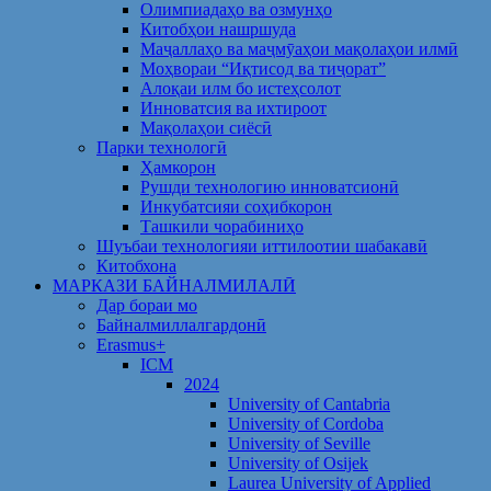
Олимпиадаҳо ва озмунҳо
Китобҳои нашршуда
Маҷаллаҳо ва маҷмӯаҳои мақолаҳои илмӣ
Моҳвораи “Иқтисод ва тиҷорат”
Алоқаи илм бо истеҳсолот
Инноватсия ва ихтироот
Мақолаҳои сиёсӣ
Парки технологӣ
Ҳамкорон
Рушди технологию инноватсионӣ
Инкубатсияи соҳибкорон
Ташкили чорабиниҳо
Шуъбаи технологияи иттилоотии шабакавӣ
Китобхона
МАРКАЗИ БАЙНАЛМИЛАЛӢ
Дар бораи мо
Байналмиллалгардонӣ
Erasmus+
ICM
2024
University of Cantabria
University of Cordoba
University of Seville
University of Osijek
Laurea University of Applied