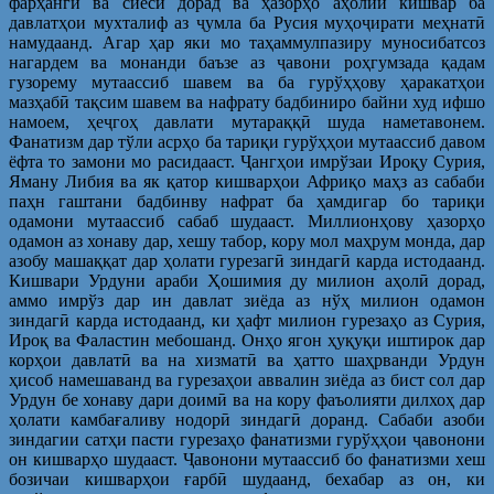
фарҳангӣ ва сиёсӣ дорад ва ҳазорҳо аҳолии кишвар ба
давлатҳои мухталиф аз ҷумла ба Русия муҳоҷирати меҳнатӣ
намудаанд. Агар ҳар яки мо таҳаммулпазиру муносибатсоз
нагардем ва монанди баъзе аз ҷавони роҳгумзада қадам
гузорему мутаассиб шавем ва ба гурўҳҳову ҳаракатҳои
мазҳабӣ тақсим шавем ва нафрату бадбиниро байни худ ифшо
намоем, ҳеҷгоҳ давлати мутараққӣ шуда наметавонем.
Фанатизм дар тўли асрҳо ба тариқи гурўҳҳои мутаассиб давом
ёфта то замони мо расидааст. Ҷангҳои имрўзаи Ироқу Сурия,
Яману Либия ва як қатор кишварҳои Африқо маҳз аз сабаби
паҳн гаштани бадбинву нафрат ба ҳамдигар бо тариқи
одамони мутаассиб сабаб шудааст. Миллионҳову ҳазорҳо
одамон аз хонаву дар, хешу табор, кору мол маҳрум монда, дар
азобу машаққат дар ҳолати гурезагӣ зиндагӣ карда истодаанд.
Кишвари Урдуни араби Ҳошимия ду милион аҳолӣ дорад,
аммо имрўз дар ин давлат зиёда аз нўҳ милион одамон
зиндагӣ карда истодаанд, ки ҳафт милион гурезаҳо аз Сурия,
Ироқ ва Фаластин мебошанд. Онҳо ягон ҳуқуқи иштирок дар
корҳои давлатӣ ва на хизматӣ ва ҳатто шаҳрванди Урдун
ҳисоб намешаванд ва гурезаҳои аввалин зиёда аз бист сол дар
Урдун бе хонаву дари доимӣ ва на кору фаъолияти дилхоҳ дар
ҳолати камбағаливу нодорӣ зиндагӣ доранд. Сабаби азоби
зиндагии сатҳи пасти гурезаҳо фанатизми гурўҳҳои ҷавонони
он кишварҳо шудааст. Ҷавонони мутаассиб бо фанатизми хеш
бозичаи кишварҳои ғарбӣ шудаанд, бехабар аз он, ки