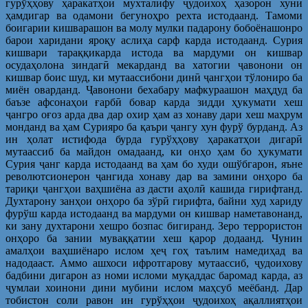
гурўҳҳову ҳаракатҳои мухталифу ҷудоихоҳ ҳазорон хуни
ҳамдигар ва одамони бегуноҳро рехта истодаанд. Тамоми
боигарии кишварашон ва молу мулки падарону бобоёнашонро
барои харидани яроқу аслиҳа сарф карда истодаанд. Сурия
кишвари тараққикарда истода ва мардуми он кишвар
осудаҳолона зиндагӣ мекарданд ва хатогии ҷавонони он
кишвар боис шуд, ки мутаассибони динӣ ҷангҳои тўлониро ба
миён оварданд. Ҷавонони бехабару мафкураашон маҳдуд ба
баъзе афсонаҳои ғарбӣ бовар карда зидди ҳукумати хеш
ҷангро оғоз арда два дар охир ҳам аз хонаву дари хеш маҳрум
монданд ва ҳам Сурияро ба қаъри ҷангу хун фурў бурданд. Аз
ин ҳолат истифода бурда гурўҳҳову ҳаракатҳои дигарӣ
мутаассиб ба майдон омадаанд, ки онҳо ҳам бо ҳукумати
Сурия ҷанг карда истодаанд ва ҳам бо худи ошўбгарон, яъне
револютсионерон ҷангида хонаву дар ва замини онҳоро ба
тариқи ҷангҳои ваҳшиёна аз дасти аҳолӣ кашида гирифтанд.
Духтарону занҳои онҳоро ба зўрӣ гирифта, байни худ хариду
фурўш карда истодаанд ва мардуми он кишвар наметавонанд,
ки зану духтарони хешро бозпас бигиранд. Зеро террористон
онҳоро ба зании муваққатии хеш қарор додаанд. Чунин
амалҳои ваҳшиёнаро ислом ҳеҷ гоҳ таълим намедиҳад ва
надодааст. Аммо ашхоси ифротгарову мутаассиб, ҷудоихову
бадбини дигарон аз номи исломи муқаддас баромад карда, аз
ҷумлаи хоинони дини мубини ислом маҳсуб меёбанд. Дар
тобистон соли равон ин гурўҳҳои ҷудоихоҳ ақаллиятҳои