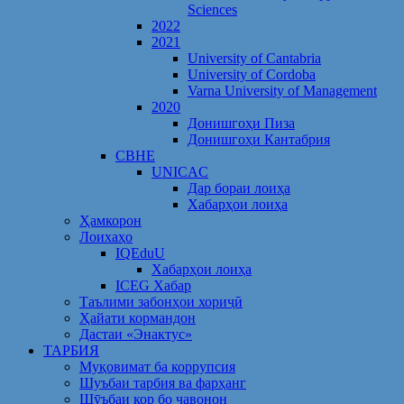
Sciences
2022
2021
University of Cantabria
University of Cordoba
Varna University of Management
2020
Донишгоҳи Пиза
Донишгоҳи Кантабрия
CBHE
UNICAC
Дар бораи лоиҳа
Хабарҳои лоиҳа
Ҳамкорон
Лоихаҳо
IQEduU
Хабарҳои лоиҳа
ICEG Хабар
Таълими забонҳои хориҷӣ
Ҳайати кормандон
Дастаи «Энактус»
ТАРБИЯ
Муқовимат ба коррупсия
Шуъбаи тарбия ва фарҳанг
Шӯъбаи кор бо ҷавонон