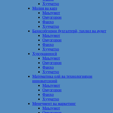
Ҳуҷҷатҳо
Молия ва қарз
Маълумот
Омузгорон
Фанҳо
Ҳуҷҷатҳо
Баҳисобгирии бухгалтерӣ, таҳлил ва аудит
Маълумот
Омузгорон
Фанҳо
Ҳуҷҷатҳо
Ҳуқуқшиносӣ
Маълумот
Омузгорон
Фанҳо
Ҳуҷҷатҳо
Математика олӣ ва технологияҳои
инноватсионӣ
Маълумот
Омузгорон
Фанҳо
Ҳуҷҷатҳо
Менеҷмент ва маркетинг
Маълумот
Омузгорон