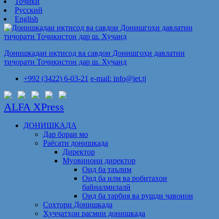
Тоҷикӣ
Русский
English
Донишкадаи иқтисод ва савдои Донишгоҳи давлатии
тиҷорати Тоҷикистон дар ш. Хуҷанд
+992 (3422) 6-03-21
e-mail: info@iet.tj
ALFA XPress
ДОНИШКАДА
Дар бораи мо
Раёсати донишкада
Директор
Муовинони директор
Оид ба таълим
Оид ба илм ва робитаҳои
байналмилалӣ
Оид ба тарбия ва рушди ҷавонон
Сохтори Донишкада
Ҳуҷҷатҳои расмии донишкада