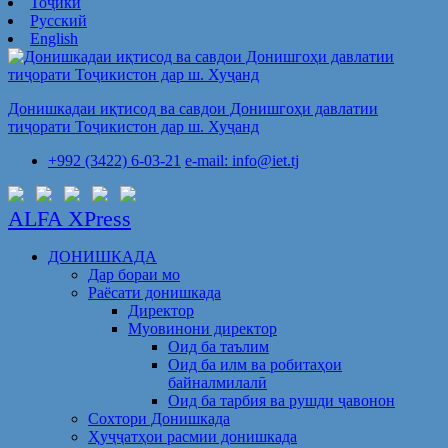
Тоҷикӣ
Русский
English
Донишкадаи иқтисод ва савдои Донишгоҳи давлатии
тиҷорати Тоҷикистон дар ш. Хуҷанд
+992 (3422) 6-03-21
e-mail: info@iet.tj
ALFA XPress
ДОНИШКАДА
Дар бораи мо
Раёсати донишкада
Директор
Муовинони директор
Оид ба таълим
Оид ба илм ва робитаҳои
байналмилалӣ
Оид ба тарбия ва рушди ҷавонон
Сохтори Донишкада
Ҳуҷҷатҳои расмии донишкада