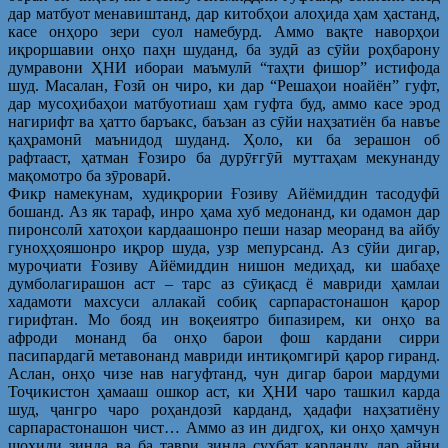
дар матбуот менавиштанд, дар китобҳои алоҳида ҳам ҳастанд,
касе онҳоро зери суол намебурд. Аммо вақте наворҳои
иқроршавии онҳо паҳн шуданд, ба зудӣ аз сӯйи роҳбарону
думравони ҲНИ ибораи маъмулӣ “таҳти фишор” истифода
шуд. Масалан, Ғозӣ он чиро, ки дар “Решаҳои ноайён” гуфт,
дар мусоҳибаҳои матбуотиаш ҳам гуфта буд, аммо касе эрод
нагирифт ва ҳатто баръакс, баъзан аз сӯйи наҳзатиён ба навъе
қаҳрамонӣ маънидод шуданд. Ҳоло, ки ба зерашон об
рафтааст, ҳатман Ғозиро ба дурӯғгӯӣ муттаҳам мекунанду
мақомотро ба зӯроварӣ.
Фикр намекунам, худиқрории Ғозиву Айёмиддин тасодуфӣ
бошанд. Аз як тараф, инро ҳама хуб медонанд, ки одамон дар
пиронсолӣ хатоҳои кардаашонро пеши назар меоранд ва айбу
гуноҳҳояшонро иқрор шуда, узр мепурсанд. Аз сӯйи дигар,
муроҷиати Ғозиву Айёмиддин нишон медиҳад, ки шабаҳе
думболагирашон аст – тарс аз сӯиқасд ё мавриди ҳамлаи
хадамоти махсуси аллакай собиқ сарпарастонашон қарор
гирифтан. Мо бояд ин воқеиятро бипазирем, ки онҳо ва
афроди монанд ба онҳо барои фош кардани сирри
пасипардагӣ метавонанд мавриди интиқомгирӣ қарор гиранд.
Аслан, онҳо чизе нав нагуфтанд, чун дигар барои мардуми
Тоҷикистон ҳамааш ошкор аст, ки ҲНИ чаро ташкил карда
шуд, ҷангро чаро роҳандозӣ карданд, ҳадафи наҳзатиёну
сарпарастонашон чист… Аммо аз ин дидгоҳ, ки онҳо ҳамчун
шоҳиди зинда ва ба таври зинда суҳбат карданду дар айни