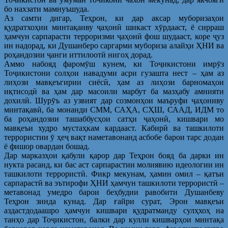
бо нахзати мамнуъшуда.
Аз самти дигар, Теҳрон, ки дар аксар муборизаҳои
қудратхоҳии минтақаиву ҷаҳонӣ шикаст хӯрдааст, ё сирраш
ҳамчун сарпарасти терроризми ҷаҳонӣ фош шудааст, коре ҷуз
ин надорад, ки Душанберо саргарми мубориза алайҳи ҲНИ ва
роҳандозии ҷанги иттилоотӣ нигоҳ дорад.
Аммо набояд фаромӯш кунем, ки Тоҷикистони имрӯз
Тоҷикистони солҳои навадуми асри гузашта нест – ҳам аз
лиҳози мавқеъгирии сиёсӣ, ҳам аз лиҳози барномаҳои
иқтисодӣ ва ҳам дар масоили марбут ба мазҳабу амнияти
дохилӣ. Шурӯъ аз узвият дар созмонҳои маъруфи ҷаҳониву
минтақавӣ, ба монанди СММ, САҲА, СҲШ, СААД, ИДМ то
ба роҳандозии ташаббусҳои сатҳи ҷаҳонӣ, кишвари мо
мавқеъи худро мустаҳкам кардааст. Кабирӣ ва ташкилоти
террористии ӯ ҳеҷ вақт наметавонанд асбобе барои тарс додан
ё фишор овардан бошад.
Дар марказҳои қабули қарор дар Теҳрон бояд ба дарки ин
нукта расанд, ки бас аст сарпарастии молиявию идеологии ин
ташкилоти террористӣ. Фикр мекунам, ҳамин омил – қатъи
сарпарастӣ ва эътирофи ҲНИ ҳамчун ташкилоти террористӣ –
метавонад умедро барои беҳбудии равобити Душанбеву
Теҳрон зинда кунад. Дар ғайри сурат, Эрон мавқеъи
аздастдодаашро ҳамчун кишвари қудратманду сулҳхоҳ на
танҳо дар Тоҷикистон, балки дар кулли кишварҳои минтақа