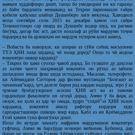
мавқеи худдифоиро дошт, танҳо бо умедвории ин ки ғаразҳо
аз байн бардошта мешаванд ва Теҳрон барномаҳои ғайри
қобили қабулаш алайҳи Душанберо лағв мекунад. Ҳаводиси
моҳи сентябри соли 2015 ва декабри ҳамон сол сабри
Тоҷикистонро сар овард ва Душанбе водор шуд, ки расман
бигӯяд, дигар бас аст, дасти нохалаф аз рӯйи мардуми тоҷик
бардоред ва ба арзишҳои ин мардум эҳтиром қоил шавед.
– Вобаста ба наворҳое, ки ахиран аз сӯйи собиқ масъулони
ТТЭ ҲНИ паҳн шуданд, чӣ назар доред? Онҳо то чӣ андоза
воқеиятро ошкор карданд?
– Таърих бо ҳама суолҳо ҷавоб дорад. Бо гузашти ду даҳсола
аз хатми ҷанги шаҳрвандӣ воқеияти он рӯзҳо аз забони
шоҳидони зинда фош шуда истодаанд. Масалан, эътирофоте,
ки Айёмиддин Сатторов дар филми мустанади “Бозгашт аз
чаханнам”кард, ҳеч далеле барои рад кардан надорад, зеро ӯ аз
ҷумлаи бунёдгузорони асосии ҲНИ аст ва аз тамоми
гардишҳои фаъолияти он огоҳӣ дорад. Аммо ӯ ба фарқ аз
онҳое, ки ҳоло аз ҳар ҷо омада, худро “соҳиб”-и ҲНИ эълон
кардаанд, воқеияти амалу рафтору кирдори худу
сарпарасташонро ошкоро зикр кард. Қабл аз ин Қиёмиддини
Ғозӣ ҳамин гуна фошгӯиҳо дошт.
Инҳо бо вуҷуди лаънату нафрини мардумашон воқеиятро
гуфтанд. Аммо як бархӯрди ноҷоеро мебинам. Бубинед, дар
бораи он чиҳое, ки Ғозиву Айёмиддин гуфтанд, солиёни зиёд