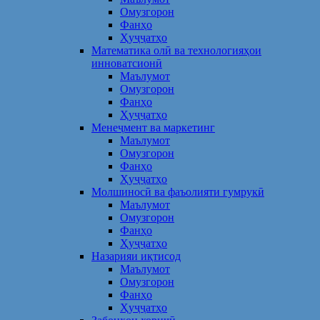
Омузгорон
Фанҳо
Ҳуҷҷатҳо
Математика олӣ ва технологияҳои
инноватсионӣ
Маълумот
Омузгорон
Фанҳо
Ҳуҷҷатҳо
Менеҷмент ва маркетинг
Маълумот
Омузгорон
Фанҳо
Ҳуҷҷатҳо
Молшиносӣ ва фаъолияти гумрукӣ
Маълумот
Омузгорон
Фанҳо
Ҳуҷҷатҳо
Назарияи иқтисод
Маълумот
Омузгорон
Фанҳо
Ҳуҷҷатҳо