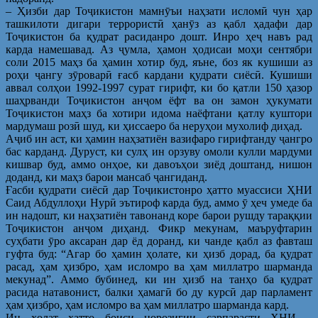
– Ҳизби дар Тоҷикистон мамнӯъи наҳзати исломӣ чун ҳар
ташкилоти дигари террористӣ ҳанӯз аз қабл ҳадафи дар
Тоҷикистон ба қудрат расиданро дошт. Инро ҳеҷ навъ рад
карда намешавад. Аз ҷумла, ҳамон ҳодисаи моҳи сентябри
соли 2015 маҳз ба ҳамин хотир буд, яъне, боз як кушиши аз
роҳи ҷангу зӯроварӣ ғасб кардани қудрати сиёсӣ. Кушиши
аввал солҳои 1992-1997 сурат гирифт, ки бо қатли 150 ҳазор
шаҳрванди Тоҷикистон анҷом ёфт ва он замон ҳукумати
Тоҷикистон маҳз ба хотири идома наёфтани қатлу куштори
мардумаш розӣ шуд, ки ҳиссаеро ба неруҳои мухолиф диҳад.
Аҷиб ин аст, ки ҳамин наҳзатиён вазифаро гирифтанду ҷангро
бас карданд. Дуруст, ки сулҳ ин орзуву омоли кулли мардуми
кишвар буд, аммо онҳое, ки давоъҳои зиёд доштанд, нишон
доданд, ки маҳз барои мансаб ҷангиданд.
Ғасби қудрати сиёсӣ дар Тоҷикистонро ҳатто муассиси ҲНИ
Саид Абдуллоҳи Нурӣ эътироф карда буд, аммо ӯ ҳеч умеде ба
ин надошт, ки наҳзатиён тавонанд коре барои рушду тараққии
Тоҷикистон анҷом диҳанд. Фикр мекунам, маъруфтарин
суҳбати ӯро аксаран дар ёд доранд, ки чанде қабл аз фавташ
гуфта буд: “Агар бо ҳамин ҳолате, ки ҳизб дорад, ба қудрат
расад, ҳам ҳизбро, ҳам исломро ва ҳам миллатро шарманда
мекунад”. Аммо бубинед, ки ин ҳизб на танҳо ба қудрат
расида натавонист, балки ҳамагӣ бо ду курсӣ дар парламент
ҳам ҳизбро, ҳам исломро ва ҳам миллатро шарманда кард.
Ин ҳолат ҳатто боиси норозигии сарпарасти ҲНИ –