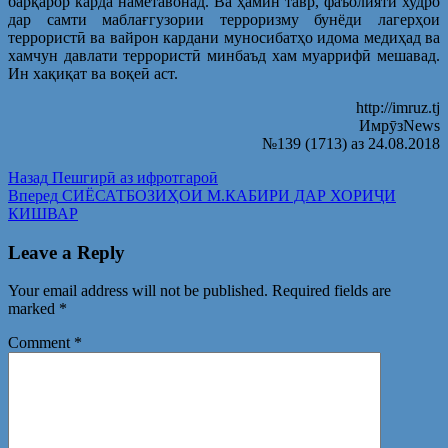
барқарор карда наметавонад. Ва ҳамин тавр, фаъолияти худро
дар самти маблағгузории терроризму бунёди лагерҳои
террористӣ ва вайрон кардани муносибатҳо идома медиҳад ва
хамчун давлати террористӣ минбаъд хам муаррифӣ мешавад.
Ин хақиқат ва воқеӣ аст.
http://imruz.tj
ИмрӯзNews
№139 (1713) аз 24.08.2018
Post
Предыдущая
Назад
Пешгирӣ аз ифротгароӣ
запись:
Следующая
Вперед
СИЁСАТБОЗИҲОИ М.КАБИРИ ДАР ХОРИҶИ
navigation
запись:
КИШВАР
Leave a Reply
Your email address will not be published.
Required fields are
marked
*
Comment
*