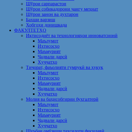
Шўрои сарпарастон
Шўрои собиқадорони ҷангу меҳнат
Шӯрои занон ва духтарон
Бахши варзиш
Хобгоҳи донишкада
ФАКУЛТЕТҲО
Иқтисодиёт ва технологияҳои инноватсионӣ
Маълумот
Ихтисосҳо
Маъмурият
Ҷадвали дарсӣ
Ҳуҷҷатҳо
Тиҷорат, фаъолияти гумрукӣ ва ҳуқуқ
Маълумот
Ихтисосҳо
Маъмурият
Ҷадвали дарсӣ
Ҳуҷҷатҳо
Молия ва баҳисобгирии бухгалтерӣ
Маълумот
Ихтисосҳо
Маъмурият
Ҷадвали дарсӣ
Ҳуҷҷатҳо
Шуъбаи омӯзиши таҳсилоти фосилавӣ