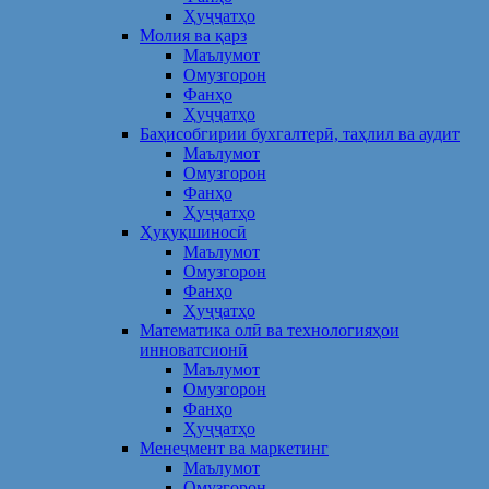
Ҳуҷҷатҳо
Молия ва қарз
Маълумот
Омузгорон
Фанҳо
Ҳуҷҷатҳо
Баҳисобгирии бухгалтерӣ, таҳлил ва аудит
Маълумот
Омузгорон
Фанҳо
Ҳуҷҷатҳо
Ҳуқуқшиносӣ
Маълумот
Омузгорон
Фанҳо
Ҳуҷҷатҳо
Математика олӣ ва технологияҳои
инноватсионӣ
Маълумот
Омузгорон
Фанҳо
Ҳуҷҷатҳо
Менеҷмент ва маркетинг
Маълумот
Омузгорон