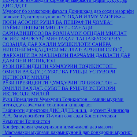
Вохўрӣ бо намояндаи корманди мақомоти ҳифзи ҳуқуқ дар
ДИС ДДТТ
Мулоқот бо ҳамкорони фаъоли Донишкада дар соҳаи маорифи
вилояти Суғд таҳти унвони “СОҲАИ ИЛМУ МАОРИФ –
ПОЯИ АСОСИИ РУШД ВА ПЕШРАФТИ ҶОМЕА”
ПАЁМИ ПЕШВОИ МИЛЛАТ – САНАДИ
САРНАВИШТСОЗ ВА РОҲНАМОИ ОЯНДАИ МИЛЛАТ
ОСИЁИ МАРКАЗӢ МИНТАҚАИ ТАШАББУСКОР ВА
СОЗАНДА ДАР ҲАЛЛИ МУШКИЛОТИ САЙЁРА
НИШОНИ МУҚАДДАСИ МИЛЛАТ: АРЗИШИ СИЁСӢ,
ФАРҲАНГӢ ВА МАЪНАВИИ ПАРЧАМИ ДАВЛАТӢ ДАР
ДАВРОНИ ИСТИҚЛОЛ
РӮЗИ ПРЕЗИДЕНТИ ҶУМҲУРИИ ТОҶИКИСТОН –
ОМИЛИ ВАҲДАТ, СУБОТ ВА РУШДИ УСТУВОРИ
ИҚТИСОДИ МИЛЛӢ
РӮЗИ ПРЕЗИДЕНТИ ҶУМҲУРИИ ТОҶИКИСТОН –
ОМИЛИ ВАҲДАТ, СУБОТ ВА РУШДИ УСТУВОРИ
ИҚТИСОДИ МИЛЛӢ
Рўзи Президенти Ҷумҳурии Тоҷикистон – омили муҳими
иттиҳоду сарҷамъии сокинони кишвар аст
Табрикоти директори ДИС ДДТТ, н.и.и., дотсент Ҷалилзода
А.А. ба муносибати 31-умин солгарди Конститутсияи
Ҷумҳурии Тоҷикистон
Конференсияи ҷумҳуриявии илмӣ-амалӣ дар мавзуи
“Масъалаҳои мубрами рақамикунонӣ дар бонкдории муосир”