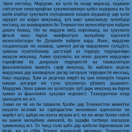
Эрон нестанд. Мардуме, ки ҳоло ба назар мерасад, худашон
сиёсатҳои пешгирифтаи ҳукуматашонро қабул надоранд ва ба
қиём алайҳи ҳукумати охундиашон наздик шудаанду дар ҳоли
зарурат ин корро мекунанд, ҳеҷ вақт ҳавасманду ҷонибдор
нестанд, ки кишварашон бо Тоҷикистон муносибатҳои вайрон
дошта бошад. Он ҷо мардум зиёд норозианд, ки ҳукумати
феълӣ маҳз барои манфиатҳои мазҳабиву идеологӣ
муносибатҳоро бо Душанбе вайрон кард. Яъне, мардуми
озоданиҳоди ин кишвар, ҳамчун дигар мардумони сулҳдӯст,
ҳамеша пуштибониву дастгирӣ аз террору терроризмро
маҳкум мекунад. Аммо ҳукумате, ки нони даҳони мардумро
гирифтаву ба доираҳои террористӣ ва ташкилотҳои
фаъолияташон мамнӯъ сарф мекунад, бо маблағи андози
мардумаш дар кишварҳои дигар лагерҳои террористӣ месозад,
бақо надорад. Ҳам аз дидгоҳи имрӯз ва ҳам пешорӯи таърих
нақши доғдори ин гуна ҳукуматҳо рӯшану диданист.
Мардуми Эрон ҳамаи ин ҳолатҳоро хуб дарк мекунад ва барои
ҳамин аз фаъолияти ҳукумат норозист. Тазахуротхои охир
шаходати ин аст.
Аммо он чӣ ки ба ташкили Ҳизби дар Тоҷикистон мамнӯъи
наҳзати исломӣ ва сарпарастии молиявию идеологии он
марбут аст, қайди ин нукта муҳим аст, ки ин авҷи бозии сиёсӣ
ва ҳамон мазҳабиву амниятӣ, бо ҳадафи татбиқи лоиҳаҳои
ҳаммонанд аст. То чанд соли қабл дар қиболи барномаҳои ин
бозӣ, ки аз сӯйи Теҳрон роҳандозӣ мешавад, Тоҷикистон