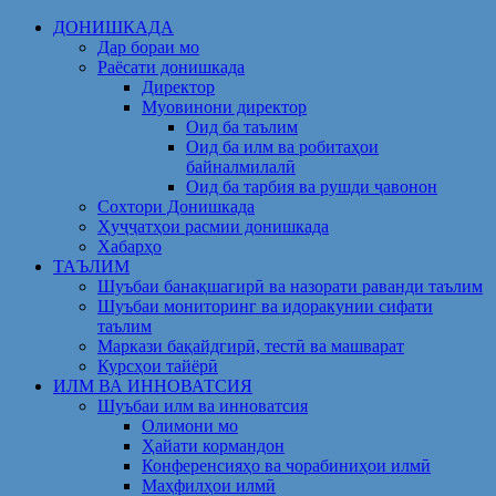
Skip
ДОНИШКАДА
to
Дар бораи мо
content
Раёсати донишкада
Директор
Муовинони директор
Оид ба таълим
Оид ба илм ва робитаҳои
байналмилалӣ
Оид ба тарбия ва рушди ҷавонон
Сохтори Донишкада
Ҳуҷҷатҳои расмии донишкада
Хабарҳо
ТАЪЛИМ
Шуъбаи банақшагирӣ ва назорати раванди таълим
Шуъбаи мониторинг ва идоракунии сифати
таълим
Маркази бақайдгирӣ, тестӣ ва машварат
Курсҳои тайёрӣ
ИЛМ ВА ИННОВАТСИЯ
Шуъбаи илм ва инноватсия
Олимони мо
Ҳайати кормандон
Конференсияҳо ва чорабиниҳои илмӣ
Маҳфилҳои илмӣ