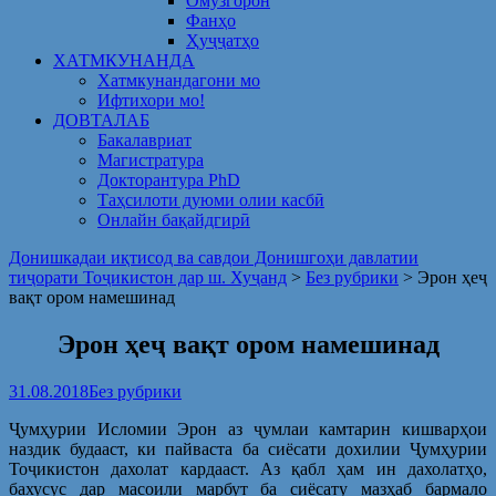
Омузгорон
Фанҳо
Ҳуҷҷатҳо
ХАТМКУНАНДА
Хатмкунандагони мо
Ифтихори мо!
ДОВТАЛАБ
Бакалавриат
Магистратура
Докторантура PhD
Таҳсилоти дуюми олии касбӣ
Онлайн бақайдгирӣ
Донишкадаи иқтисод ва савдои Донишгоҳи давлатии
тиҷорати Тоҷикистон дар ш. Хуҷанд
>
Без рубрики
>
Эрон ҳеҷ
вақт ором намешинад
Эрон ҳеҷ вақт ором намешинад
31.08.2018
Без рубрики
Ҷумҳурии Исломии Эрон аз ҷумлаи камтарин кишварҳои
наздик будааст, ки пайваста ба сиёсати дохилии Ҷумҳурии
Тоҷикистон дахолат кардааст. Аз қабл ҳам ин дахолатҳо,
бахусус дар масоили марбут ба сиёсату мазҳаб бармало