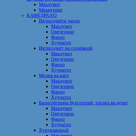
Маълумот
Маъмурият
КАФЕДРАҲО
Иқтисодиёти ҷаҳон
Маълумот
Омузгорон
Фанҳо
Ҳуҷҷатҳо
Иқтисодиёт ва соҳибкорӣ
Маълумот
Омузгорон
Фанҳо
Ҳуҷҷатҳо
Молия ва қарз
Маълумот
Омузгорон
Фанҳо
Ҳуҷҷатҳо
Баҳисобгирии бухгалтерӣ, таҳлил ва аудит
Маълумот
Омузгорон
Фанҳо
Ҳуҷҷатҳо
Ҳуқуқшиносӣ
Маълумот