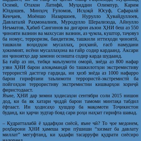
Осимӣ, Отахон Латифӣ, Муҳиддин Олимпур, Карим
Юлдошев, Минҳоҷ Fуломов, Исҳоқӣ Юсуф, Сафаралӣ
Кенҷаев, Моёншо Назаршоев, Нурулло Ҳувайдуллоев,
Давлаталӣ Раҳмоналиев, Муродулло Шерализода, Айнулло
Неъматов, Ҳабиб Сангинов ва дигарон аъзои ҲНИ беш аз 550
ҷинояти вазнин ва махсусан вазнин, аз ҷумла, куштор, таҷовуз
ба номус, терроризм, бандитизм, ташкили иттиҳоди ҷиноятӣ,
ташкили воҳидҳои мусаллаҳ, роҳзанӣ, ғасб намудани
ҳокимият, исёни мусаллаҳона ва ғайр содир кардаанд. Аксари
ин ҷиноятҳо дар замони осоишта содир карда шудаанд.
Ба ғайр аз ин, тибқи маълумоти оморӣ, зиёда аз 800 нафар
узви ҲНИ барои алоқамандӣ бо ташкилотҳои экстремистиву
террористӣ дастгир гардида, ин ҳизб зиёда аз 1000 нафарро
барои гирифтани таълимоти террористӣ-экстремистӣ ба
пойгоҳҳои террористиву экстремистии кишварҳои хориҷӣ
фиристодааст.
Яъне, ҲНИ дар зимни ҳодисаҳои сентябри соли 2015 нишон
дод, ки ба як хатари ҷиддӣ барои тамоми минтақа табдил
ёфтааст. Ин ҳодисаҳо ҳушдор ба мақомоти Тоҷикистон
буданд, ки ҳарчи зудтар бояд сари роҳи наҳзат гирифта шавад.
– Қудратталабӣ ё ҳадафҳои сиёсӣ, яъне чӣ? То ҷое медонем,
роҳбарони ҲНИ ҳамеша зери пӯшиши “хизмат ба давлату
миллат” мегуфтанд, ки ҳадафи тасарруфи қудрати сиёсиро
надоранд.