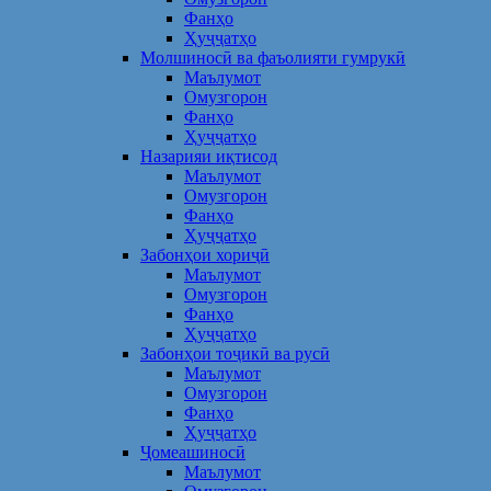
Фанҳо
Ҳуҷҷатҳо
Молшиносӣ ва фаъолияти гумрукӣ
Маълумот
Омузгорон
Фанҳо
Ҳуҷҷатҳо
Назарияи иқтисод
Маълумот
Омузгорон
Фанҳо
Ҳуҷҷатҳо
Забонҳои хориҷӣ
Маълумот
Омузгорон
Фанҳо
Ҳуҷҷатҳо
Забонҳои тоҷикӣ ва русӣ
Маълумот
Омузгорон
Фанҳо
Ҳуҷҷатҳо
Ҷомеашиносӣ
Маълумот