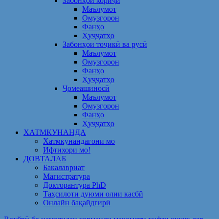
Забонҳои хориҷӣ
Маълумот
Омузгорон
Фанҳо
Ҳуҷҷатҳо
Забонҳои тоҷикӣ ва русӣ
Маълумот
Омузгорон
Фанҳо
Ҳуҷҷатҳо
Ҷомеашиносӣ
Маълумот
Омузгорон
Фанҳо
Ҳуҷҷатҳо
ХАТМКУНАНДА
Хатмкунандагони мо
Ифтихори мо!
ДОВТАЛАБ
Бакалавриат
Магистратура
Докторантура PhD
Таҳсилоти дуюми олии касбӣ
Онлайн бақайдгирӣ