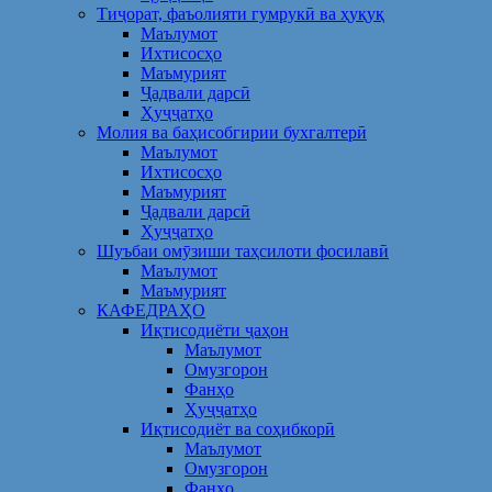
Тиҷорат, фаъолияти гумрукӣ ва ҳуқуқ
Маълумот
Ихтисосҳо
Маъмурият
Ҷадвали дарсӣ
Ҳуҷҷатҳо
Молия ва баҳисобгирии бухгалтерӣ
Маълумот
Ихтисосҳо
Маъмурият
Ҷадвали дарсӣ
Ҳуҷҷатҳо
Шуъбаи омӯзиши таҳсилоти фосилавӣ
Маълумот
Маъмурият
КАФЕДРАҲО
Иқтисодиёти ҷаҳон
Маълумот
Омузгорон
Фанҳо
Ҳуҷҷатҳо
Иқтисодиёт ва соҳибкорӣ
Маълумот
Омузгорон
Фанҳо