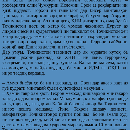
роҳбарияти олии Ҷумҳурии Исломии Эрон аз роҳбарияти ин
ҳизб шудааст. Торҳои ин ташкилот дар бисёр минтақаҳои
ҷангзада ва дигар кишварҳои пешрафта, бахусус дар Аврупо,
паҳну парешонанд. Аз ин дидгоҳ ҲНИ дигар танҳо марбут ба
Тоҷикистон нест, он хатар ба ҷомеаи ҷаҳонист. Дуруст, аз
лиҳози сиёсӣ ва қудратталабӣ ин ташкилот ба Тоҷикистон ҳеч
хатар надорад, аммо аз лиҳози амнияти шаҳрвандон метавон
хатари онро дар ҳар қадам эҳсос кард. Террори сайёҳони
хориҷӣ дар Данғара далели ин гуфтаҳост.
Дар умум, Тоҷикистон тавонист дар як муддати кӯтоҳ ба
ҷомеаи ҷаҳонӣ расонад, ки ҲНИ – ин яъне, терроризму
экстремизм, ин яъне, ҷангу хунрезӣ. Ва таври маълум, ҳатто
созмонҳое ҳам пайдо шуданд, ба мисли ИДМ ва СҲШ, ки
инро тасдиқ карданд.
– Аммо бисёриҳо ба ин назаранд, ки Эрон дар аксар вақт аз
гӯё қудрати минтақаӣ будан сӯистифода мекунад…
– Ҳамин тавр ҳам ҳаст, Теҳрон мехоҳад кишварҳои минтақаро
тарс диҳад ва ноором кунад.Маълум аст, ки манфиатҳои зиёде
ин ҷо доранд ва қартаи Кабирӣ барои фишор ба Тоҷикистон
нигоҳ дошта мешавад. Яъне, Теҳрон дидаву дониста,
манфиатҳои Тоҷикистонро пушти пой зад. Бо ин амали худ,
ин нишон медихад, ки Эрон аз инкор даст кашидани нест ва
даст хам намекашад ва худро як умре душмани 10 млн ахолии
Точикистон ва умуман точикони чахон мекунад, дар якчояги