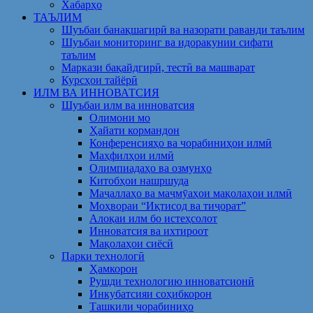
Хабарҳо
ТАЪЛИМ
Шуъбаи банақшагирӣ ва назорати раванди таълим
Шуъбаи мониторинг ва идоракунии сифати
таълим
Маркази бақайдгирӣ, тестӣ ва машварат
Курсҳои тайёрӣ
ИЛМ ВА ИННОВАТСИЯ
Шуъбаи илм ва инноватсия
Олимони мо
Ҳайати кормандон
Конференсияҳо ва чорабиниҳои илмӣ
Маҳфилҳои илмӣ
Олимпиадаҳо ва озмунҳо
Китобҳои нашршуда
Маҷаллаҳо ва маҷмӯаҳои мақолаҳои илмӣ
Моҳвораи “Иқтисод ва тиҷорат”
Алоқаи илм бо истеҳсолот
Инноватсия ва ихтироот
Мақолаҳои сиёсӣ
Парки технологӣ
Ҳамкорон
Рушди технологию инноватсионӣ
Инкубатсияи соҳибкорон
Ташкили чорабиниҳо