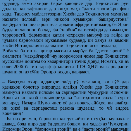
будаанд, аммо ахиран бархе ҳаводисе дар Тоҷикистон рӯй
доданд, ки тафтишот дар онҳо маҳз “дасти эронӣ”-ро фош
кард. Таъсису маблағгузории Ҳизби дар Тоҷикистон мамнӯъи
наҳзати исломӣ, зери ниқоби кӯмакҳои “башардӯстона”
маҷбуран ба шиагароӣ тела додани афроди ниёзманд, ба Эрон
бурдани ҷавонон бо ҳадафи “тарбия” ва истифода дар амалҳои
террористӣ, фармоиши қатли чеҳраҳои маъруф ва ғайра аз
ҷумлаи барномаҳои мукаммале будаанд, ки ҳанӯз аз замони
касби Истиқлолияти давлатии Тоҷикистон оғоз шудаанд.
Вобаста ба ин ва дигар масоили марбут ба “дасти эронӣ” ё
амалиёти “мазҳабгароӣ”-ву нооромсози ҷомеа дар Тоҷикистон
мусоҳибае доштем бо хабарнигори тоҷик Довуд Исматӣ, ки аз
соли 2006 ба ин тараф фаъолияти ТТЭ ҲНИ ва сарпарастӣ
шудани он аз сӯйи Эронро таҳқиқ кардааст.
– Вақтҳои охир иддаоҳое зиёд рӯ мезананд, ки гӯё дар
қазияҳои болотар зикршуда алайҳи Ҳизби дар Тоҷикистон
мамнӯъи наҳзати исломӣ ва сарпарастии Ҷумҳурии Исломии
Эрон аз ин ҳизб сохтакориҳо ва “иттиҳомоти сохта” сурат
мегирад. Назари Шумо чист, оё дар воқеъ, айбҳое, ки алайҳи
ин ҳизб ва сарпарасташ равона шудаанд, то чӣ андоза
воқеианд?
– Ба назари ман, барои он ки ҷузъиёти ин суҳбат мушаххас
шавад, бояд инро дар ёд дошта бошем, ки ҳадаф аз Ҷумҳурии
Исломии Эрон, “барномаи эронӣ” ва ё “дасти эронӣ” мардуми