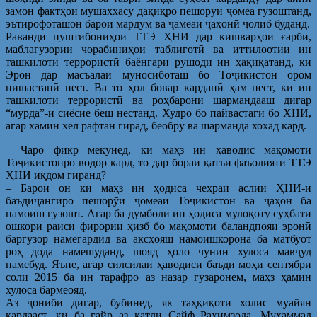
замон фактҳои мушаххасу дақиқро пешорӯи ҷомеа гузоштанд,
эътирофоташон барои мардум ва ҷамеаи ҷаҳонӣ ҷолиб буданд.
Раванди пуштибониҳои ТТЭ ҲНИ дар кишварҳои ғарбӣ,
маблағузории чорабиниҳои таблиғотӣ ва иттилоотии ин
ташкилоти террористӣ баёнгари рӯшоди ин ҳақиқатанд, ки
Эрон дар масъалаи муносиботаш бо Тоҷикистон ором
нишастанӣ нест. Ва то ҳол бовар карданӣ ҳам нест, ки ин
ташкилоти террористӣ ва роҳбарони шармандааш дигар
“мурда”-и сиёсие беш нестанд. Худро бо пайвастаги бо ХНИ,
агар хамин хел рафтан гирад, беобру ва шарманда хохад кард.
– Чаро фикр мекунед, ки маҳз ин ҳаводис мақомоти
Тоҷикистонро водор кард, то дар бораи қатъи фаъолияти ТТЭ
ҲНИ иқдом гиранд?
– Барои он ки маҳз ин ҳодиса чеҳраи аслии ҲНИ-и
баъдиҷангиро пешорӯи ҷомеаи Тоҷикистон ва ҷаҳон ба
намоиш гузошт. Агар ба думболи ин ҳодиса мулоқоту суҳбати
ошкори раиси фирории ҳизб бо мақомоти баландпояи эронӣ
баргузор намегардид ва аксҳояш намоишкорона ба матбуот
роҳ дода намешуданд, шояд ҳоло чунин хулоса мавҷуд
намебуд. Яъне, агар силсилаи ҳаводиси баъди моҳи сентябри
соли 2015 ба ин тарафро аз назар гузаронем, маҳз ҳамин
хулоса бармеояд.
Аз ҷониби дигар, бубинед, як таҳқиқоти холис муайян
кардааст, ки ба ғайр аз қатли Сайф Раҳимзода, Муҳаммад