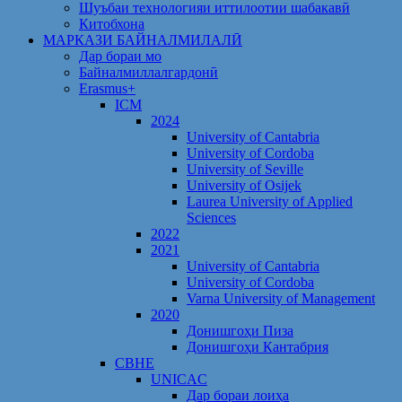
Шуъбаи технологияи иттилоотии шабакавӣ
Китобхона
МАРКАЗИ БАЙНАЛМИЛАЛӢ
Дар бораи мо
Байналмиллалгардонӣ
Erasmus+
ICM
2024
University of Cantabria
University of Cordoba
University of Seville
University of Osijek
Laurea University of Applied
Sciences
2022
2021
University of Cantabria
University of Cordoba
Varna University of Management
2020
Донишгоҳи Пиза
Донишгоҳи Кантабрия
CBHE
UNICAC
Дар бораи лоиҳа