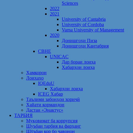
Sciences
2022
2021
University of Cantabria
University of Cordoba
Varna University of Management
2020
Донишгоҳи Пиза
Донишгоҳи Кантабрия
CBHE
UNICAC
Дар бораи лоиҳа
Хабарҳои лоиҳа
Ҳамкорон
Лоихаҳо
IQEduU
Хабарҳои лоиҳа
ICEG Хабар
Таълими забонҳои хориҷӣ
Ҳайати кормандон
Дастаи «Энактус»
ТАРБИЯ
Муқовимат ба коррупсия
Шуъбаи тарбия ва фарҳанг
Шӯъбаи кор бо ҷавонон