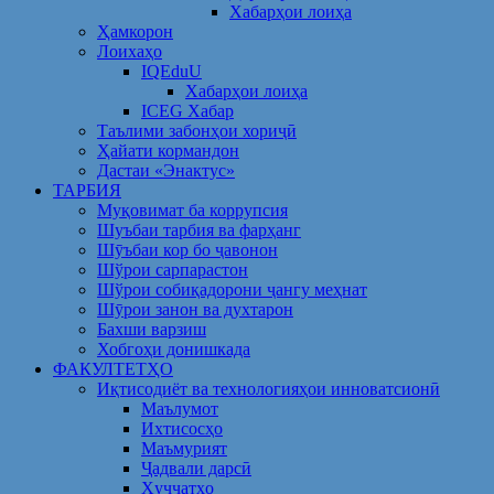
Хабарҳои лоиҳа
Ҳамкорон
Лоихаҳо
IQEduU
Хабарҳои лоиҳа
ICEG Хабар
Таълими забонҳои хориҷӣ
Ҳайати кормандон
Дастаи «Энактус»
ТАРБИЯ
Муқовимат ба коррупсия
Шуъбаи тарбия ва фарҳанг
Шӯъбаи кор бо ҷавонон
Шўрои сарпарастон
Шўрои собиқадорони ҷангу меҳнат
Шӯрои занон ва духтарон
Бахши варзиш
Хобгоҳи донишкада
ФАКУЛТЕТҲО
Иқтисодиёт ва технологияҳои инноватсионӣ
Маълумот
Ихтисосҳо
Маъмурият
Ҷадвали дарсӣ
Ҳуҷҷатҳо