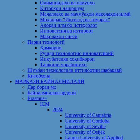
Олимпиадаҳо ва озмунҳо
Китобҳои нашршуда
Маҷаллаҳо ва маҷмӯаҳои мақолаҳои илмӣ
Моҳвораи “Иқтисод ва тиҷорат”
Алоқаи илм бо истеҳсолот
Инноватсия ва ихтироот
Мақолаҳои сиёсӣ
Парки технологӣ
Ҳамкорон
Рушди технологию инноватсионӣ
Инкубатсияи соҳибкорон
Ташкили чорабиниҳо
Шуъбаи технологияи иттилоотии шабакавӣ
Китобхона
МАРКАЗИ БАЙНАЛМИЛАЛӢ
Дар бораи мо
Байналмиллалгардонӣ
Erasmus+
ICM
2024
University of Cantabria
University of Cordoba
University of Seville
University of Osijek
Laurea University of Applied