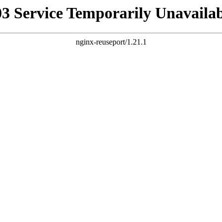
03 Service Temporarily Unavailab
nginx-reuseport/1.21.1