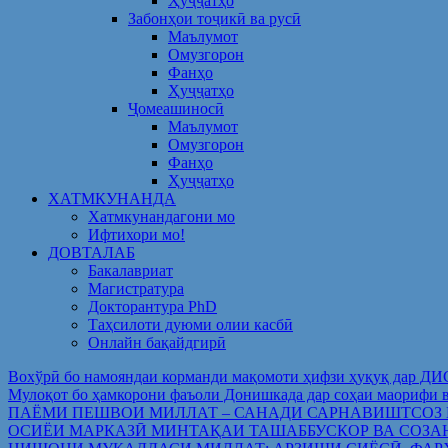
Ҳуҷҷатҳо
Забонҳои тоҷикӣ ва русӣ
Маълумот
Омузгорон
Фанҳо
Ҳуҷҷатҳо
Ҷомеашиносӣ
Маълумот
Омузгорон
Фанҳо
Ҳуҷҷатҳо
ХАТМКУНАНДА
Хатмкунандагони мо
Ифтихори мо!
ДОВТАЛАБ
Бакалавриат
Магистратура
Докторантура PhD
Таҳсилоти дуюми олии касбӣ
Онлайн бақайдгирӣ
Вохўрӣ бо намояндаи корманди мақомоти ҳифзи ҳуқуқ дар Д
Мулоқот бо ҳамкорони фаъоли Донишкада дар соҳаи ма
ПАЁМИ ПЕШВОИ МИЛЛАТ – САНАДИ САРНАВИШТСОЗ
ОСИЁИ МАРКАЗӢ МИНТАҚАИ ТАШАББУСКОР ВА СОЗА