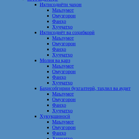
Иқтисодиёти ҷаҳон
Маълумот
Омузгорон
Фанҳо
Ҳуҷҷатҳо
Иқтисодиёт ва соҳибкорӣ
Маълумот
Омузгорон
Фанҳо
Ҳуҷҷатҳо
Молия ва қарз
Маълумот
Омузгорон
Фанҳо
Ҳуҷҷатҳо
Баҳисобгирии бухгалтерӣ, таҳлил ва аудит
Маълумот
Омузгорон
Фанҳо
Ҳуҷҷатҳо
Ҳуқуқшиносӣ
Маълумот
Омузгорон
Фанҳо
Ҳуҷҷатҳо