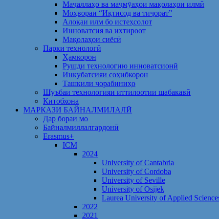
Маҷаллаҳо ва маҷмӯаҳои мақолаҳои илмӣ
Моҳвораи “Иқтисод ва тиҷорат”
Алоқаи илм бо истеҳсолот
Инноватсия ва ихтироот
Мақолаҳои сиёсӣ
Парки технологӣ
Ҳамкорон
Рушди технологию инноватсионӣ
Инкубатсияи соҳибкорон
Ташкили чорабиниҳо
Шуъбаи технологияи иттилоотии шабакавӣ
Китобхона
МАРКАЗИ БАЙНАЛМИЛАЛӢ
Дар бораи мо
Байналмиллалгардонӣ
Erasmus+
ICM
2024
University of Cantabria
University of Cordoba
University of Seville
University of Osijek
Laurea University of Applied Science
2022
2021