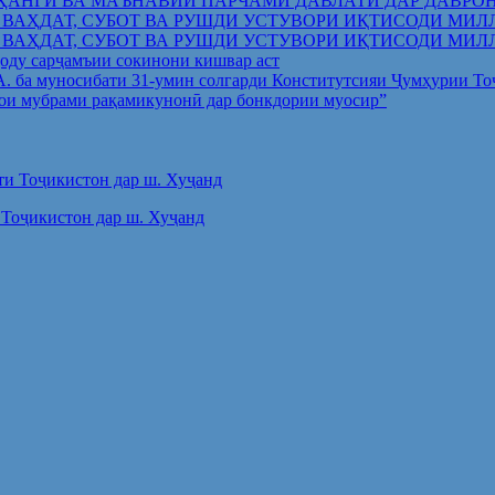
ҲАНГӢ ВА МАЪНАВИИ ПАРЧАМИ ДАВЛАТӢ ДАР ДАВРО
 ВАҲДАТ, СУБОТ ВА РУШДИ УСТУВОРИ ИҚТИСОДИ МИЛ
 ВАҲДАТ, СУБОТ ВА РУШДИ УСТУВОРИ ИҚТИСОДИ МИЛ
оду сарҷамъии сокинони кишвар аст
.А. ба муносибати 31-умин солгарди Конститутсияи Ҷумҳурии Т
ои мубрами рақамикунонӣ дар бонкдории муосир”
Тоҷикистон дар ш. Хуҷанд