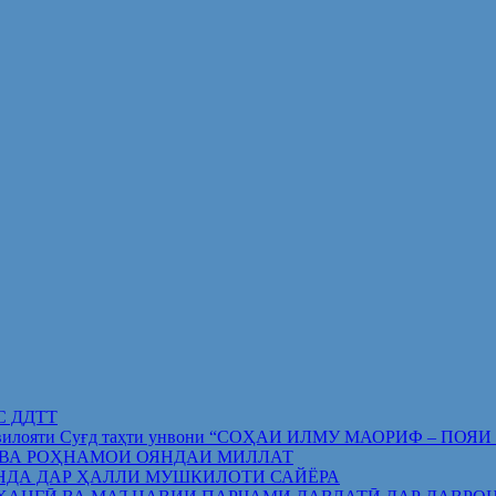
ИС ДДТТ
орифи вилояти Суғд таҳти унвони “СОҲАИ ИЛМУ МАОРИФ –
 ВА РОҲНАМОИ ОЯНДАИ МИЛЛАТ
НДА ДАР ҲАЛЛИ МУШКИЛОТИ САЙЁРА