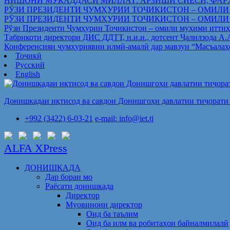
НИШОНИ МУҚАДДАСИ МИЛЛАТ: АРЗИШИ СИЁСӢ, ФАР
РӮЗИ ПРЕЗИДЕНТИ ҶУМҲУРИИ ТОҶИКИСТОН – ОМИЛИ
РӮЗИ ПРЕЗИДЕНТИ ҶУМҲУРИИ ТОҶИКИСТОН – ОМИЛИ
Рўзи Президенти Ҷумҳурии Тоҷикистон – омили муҳими иттиҳ
Табрикоти директори ДИС ДДТТ, н.и.и., дотсент Ҷалилзода А
Конференсияи ҷумҳуриявии илмӣ-амалӣ дар мавзуи “Масъалаҳ
Тоҷикӣ
Русский
English
Донишкадаи иқтисод ва савдои Донишгоҳи давлатии тиҷорати 
+992 (3422) 6-03-21
e-mail: info@iet.tj
ALFA XPress
ДОНИШКАДА
Дар бораи мо
Раёсати донишкада
Директор
Муовинони директор
Оид ба таълим
Оид ба илм ва робитаҳои байналмилалӣ