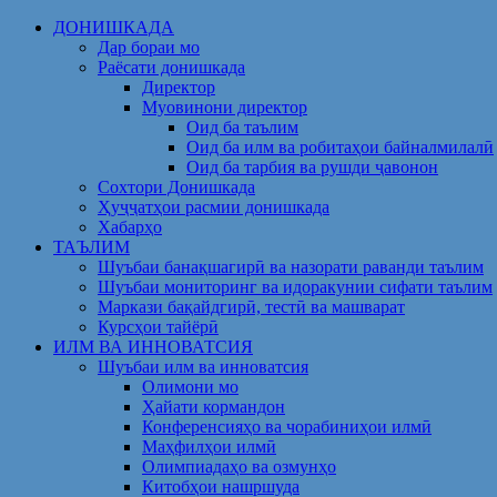
Skip
ДОНИШКАДА
to
Дар бораи мо
content
Раёсати донишкада
Директор
Муовинони директор
Оид ба таълим
Оид ба илм ва робитаҳои байналмилалӣ
Оид ба тарбия ва рушди ҷавонон
Сохтори Донишкада
Ҳуҷҷатҳои расмии донишкада
Хабарҳо
ТАЪЛИМ
Шуъбаи банақшагирӣ ва назорати раванди таълим
Шуъбаи мониторинг ва идоракунии сифати таълим
Маркази бақайдгирӣ, тестӣ ва машварат
Курсҳои тайёрӣ
ИЛМ ВА ИННОВАТСИЯ
Шуъбаи илм ва инноватсия
Олимони мо
Ҳайати кормандон
Конференсияҳо ва чорабиниҳои илмӣ
Маҳфилҳои илмӣ
Олимпиадаҳо ва озмунҳо
Китобҳои нашршуда