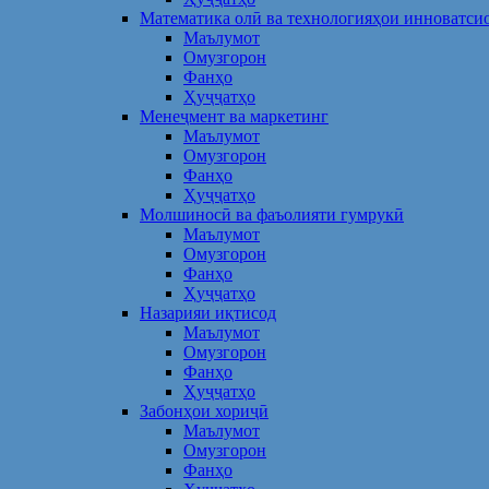
Математика олӣ ва технологияҳои инноватси
Маълумот
Омузгорон
Фанҳо
Ҳуҷҷатҳо
Менеҷмент ва маркетинг
Маълумот
Омузгорон
Фанҳо
Ҳуҷҷатҳо
Молшиносӣ ва фаъолияти гумрукӣ
Маълумот
Омузгорон
Фанҳо
Ҳуҷҷатҳо
Назарияи иқтисод
Маълумот
Омузгорон
Фанҳо
Ҳуҷҷатҳо
Забонҳои хориҷӣ
Маълумот
Омузгорон
Фанҳо