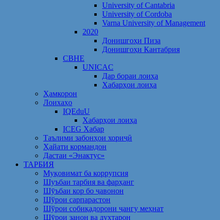
University of Cantabria
University of Cordoba
Varna University of Management
2020
Донишгоҳи Пиза
Донишгоҳи Кантабрия
CBHE
UNICAC
Дар бораи лоиҳа
Хабарҳои лоиҳа
Ҳамкорон
Лоихаҳо
IQEduU
Хабарҳои лоиҳа
ICEG Хабар
Таълими забонҳои хориҷӣ
Ҳайати кормандон
Дастаи «Энактус»
ТАРБИЯ
Муқовимат ба коррупсия
Шуъбаи тарбия ва фарҳанг
Шӯъбаи кор бо ҷавонон
Шўрои сарпарастон
Шўрои собиқадорони ҷангу меҳнат
Шӯрои занон ва духтарон