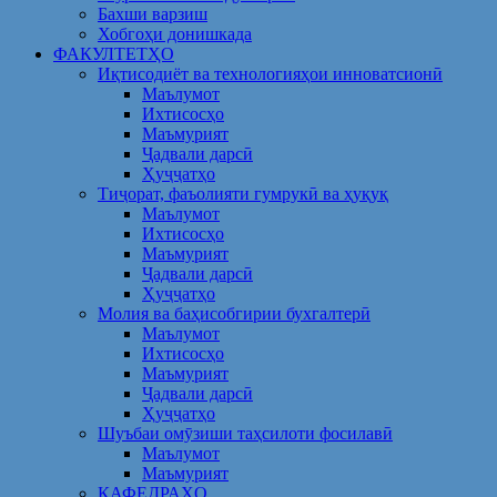
Бахши варзиш
Хобгоҳи донишкада
ФАКУЛТЕТҲО
Иқтисодиёт ва технологияҳои инноватсионӣ
Маълумот
Ихтисосҳо
Маъмурият
Ҷадвали дарсӣ
Ҳуҷҷатҳо
Тиҷорат, фаъолияти гумрукӣ ва ҳуқуқ
Маълумот
Ихтисосҳо
Маъмурият
Ҷадвали дарсӣ
Ҳуҷҷатҳо
Молия ва баҳисобгирии бухгалтерӣ
Маълумот
Ихтисосҳо
Маъмурият
Ҷадвали дарсӣ
Ҳуҷҷатҳо
Шуъбаи омӯзиши таҳсилоти фосилавӣ
Маълумот
Маъмурият
КАФЕДРАҲО