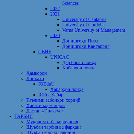
Sciences
2022
2021
University of Cantabria
University of Cordoba
Varna University of Management
2020
Донишгоҳи Пиза
Донишгоҳи Кантабрия
CBHE
UNICAC
Дар бораи лоиҳа
Хабарҳои лоиҳа
Ҳамкорон
Лоихаҳо
IQEduU
Хабарҳои лоиҳа
ICEG Хабар
Таълими забонҳои хориҷӣ
Ҳайати кормандон
Дастаи «Энактус»
ТАРБИЯ
Муқовимат ба коррупсия
Шуъбаи тарбия ва фарҳанг
Шӯъбаи кор бо ҷавонон