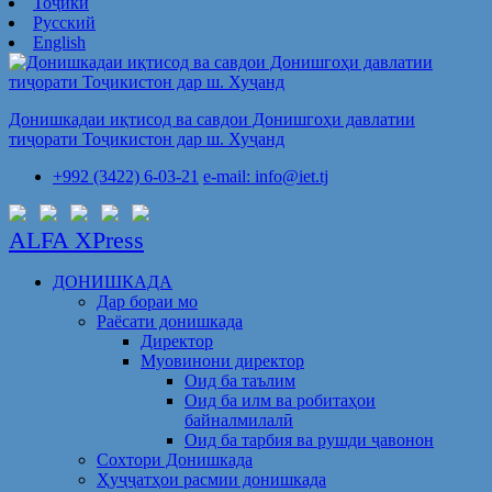
Тоҷикӣ
Русский
English
Донишкадаи иқтисод ва савдои Донишгоҳи давлатии
тиҷорати Тоҷикистон дар ш. Хуҷанд
+992 (3422) 6-03-21
e-mail: info@iet.tj
ALFA XPress
ДОНИШКАДА
Дар бораи мо
Раёсати донишкада
Директор
Муовинони директор
Оид ба таълим
Оид ба илм ва робитаҳои
байналмилалӣ
Оид ба тарбия ва рушди ҷавонон
Сохтори Донишкада
Ҳуҷҷатҳои расмии донишкада