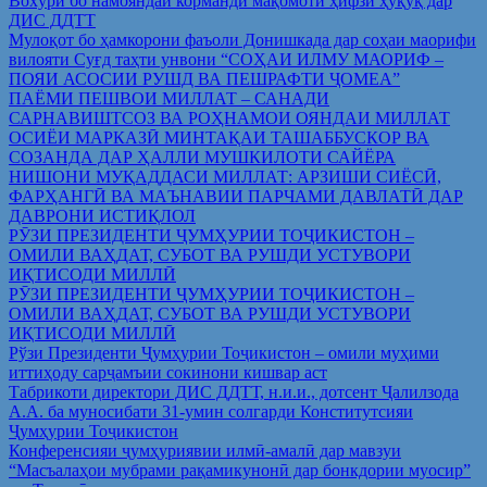
Вохўрӣ бо намояндаи корманди мақомоти ҳифзи ҳуқуқ дар
ДИС ДДТТ
Мулоқот бо ҳамкорони фаъоли Донишкада дар соҳаи маорифи
вилояти Суғд таҳти унвони “СОҲАИ ИЛМУ МАОРИФ –
ПОЯИ АСОСИИ РУШД ВА ПЕШРАФТИ ҶОМЕА”
ПАЁМИ ПЕШВОИ МИЛЛАТ – САНАДИ
САРНАВИШТСОЗ ВА РОҲНАМОИ ОЯНДАИ МИЛЛАТ
ОСИЁИ МАРКАЗӢ МИНТАҚАИ ТАШАББУСКОР ВА
СОЗАНДА ДАР ҲАЛЛИ МУШКИЛОТИ САЙЁРА
НИШОНИ МУҚАДДАСИ МИЛЛАТ: АРЗИШИ СИЁСӢ,
ФАРҲАНГӢ ВА МАЪНАВИИ ПАРЧАМИ ДАВЛАТӢ ДАР
ДАВРОНИ ИСТИҚЛОЛ
РӮЗИ ПРЕЗИДЕНТИ ҶУМҲУРИИ ТОҶИКИСТОН –
ОМИЛИ ВАҲДАТ, СУБОТ ВА РУШДИ УСТУВОРИ
ИҚТИСОДИ МИЛЛӢ
РӮЗИ ПРЕЗИДЕНТИ ҶУМҲУРИИ ТОҶИКИСТОН –
ОМИЛИ ВАҲДАТ, СУБОТ ВА РУШДИ УСТУВОРИ
ИҚТИСОДИ МИЛЛӢ
Рўзи Президенти Ҷумҳурии Тоҷикистон – омили муҳими
иттиҳоду сарҷамъии сокинони кишвар аст
Табрикоти директори ДИС ДДТТ, н.и.и., дотсент Ҷалилзода
А.А. ба муносибати 31-умин солгарди Конститутсияи
Ҷумҳурии Тоҷикистон
Конференсияи ҷумҳуриявии илмӣ-амалӣ дар мавзуи
“Масъалаҳои мубрами рақамикунонӣ дар бонкдории муосир”