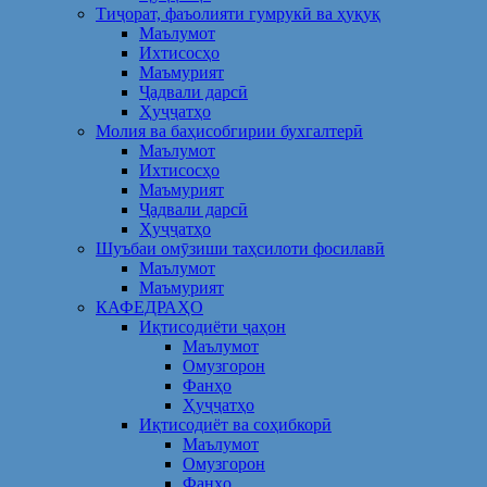
Тиҷорат, фаъолияти гумрукӣ ва ҳуқуқ
Маълумот
Ихтисосҳо
Маъмурият
Ҷадвали дарсӣ
Ҳуҷҷатҳо
Молия ва баҳисобгирии бухгалтерӣ
Маълумот
Ихтисосҳо
Маъмурият
Ҷадвали дарсӣ
Ҳуҷҷатҳо
Шуъбаи омӯзиши таҳсилоти фосилавӣ
Маълумот
Маъмурият
КАФЕДРАҲО
Иқтисодиёти ҷаҳон
Маълумот
Омузгорон
Фанҳо
Ҳуҷҷатҳо
Иқтисодиёт ва соҳибкорӣ
Маълумот
Омузгорон
Фанҳо