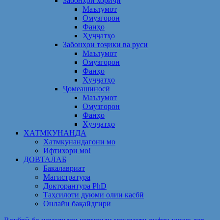
Забонҳои хориҷӣ
Маълумот
Омузгорон
Фанҳо
Ҳуҷҷатҳо
Забонҳои тоҷикӣ ва русӣ
Маълумот
Омузгорон
Фанҳо
Ҳуҷҷатҳо
Ҷомеашиносӣ
Маълумот
Омузгорон
Фанҳо
Ҳуҷҷатҳо
ХАТМКУНАНДА
Хатмкунандагони мо
Ифтихори мо!
ДОВТАЛАБ
Бакалавриат
Магистратура
Докторантура PhD
Таҳсилоти дуюми олии касбӣ
Онлайн бақайдгирӣ