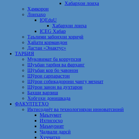
Хабарҳои лоиҳа
Ҳамкорон
Лоихаҳо
IQEduU
Хабарҳои лоиҳа
ICEG Хабар
Таълими забонҳои хориҷӣ
Ҳайати кормандон
Дастаи «Энактус»
ТАРБИЯ
Муқовимат ба коррупсия
Шуъбаи тарбия ва фарҳанг
Шӯъбаи кор бо ҷавонон
Шўрои сарпарастон
Шўрои собиқадорони ҷангу меҳнат
Шӯрои занон ва духтарон
Бахши варзиш
Хобгоҳи донишкада
ФАКУЛТЕТҲО
Иқтисодиёт ва технологияҳои инноватсионӣ
Маълумот
Ихтисосҳо
Маъмурият
Ҷадвали дарсӣ
Ҳуҷҷатҳо