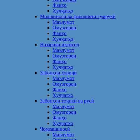
Фанҳо
Ҳуҷҷатҳо
Молшиносӣ ва фаъолияти гумрукӣ
Маълумот
Омузгорон
Фанҳо
Ҳуҷҷатҳо
Назарияи иқтисод
Маълумот
Омузгорон
Фанҳо
Ҳуҷҷатҳо
Забонҳои хориҷӣ
Маълумот
Омузгорон
Фанҳо
Ҳуҷҷатҳо
Забонҳои тоҷикӣ ва русӣ
Маълумот
Омузгорон
Фанҳо
Ҳуҷҷатҳо
Ҷомеашиносӣ
Маълумот