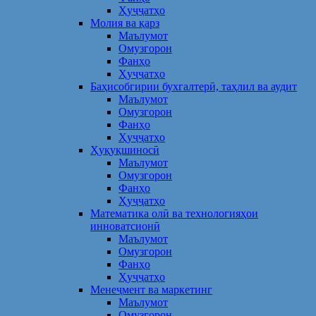
Ҳуҷҷатҳо
Молия ва қарз
Маълумот
Омузгорон
Фанҳо
Ҳуҷҷатҳо
Баҳисобгирии бухгалтерӣ, таҳлил ва аудит
Маълумот
Омузгорон
Фанҳо
Ҳуҷҷатҳо
Ҳуқуқшиносӣ
Маълумот
Омузгорон
Фанҳо
Ҳуҷҷатҳо
Математика олӣ ва технологияҳои
инноватсионӣ
Маълумот
Омузгорон
Фанҳо
Ҳуҷҷатҳо
Менеҷмент ва маркетинг
Маълумот
Омузгорон