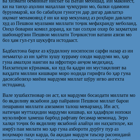
ва хизмати беминнат нисбат ба Ватан мебошад. Ин маконест,
ки на танҳо аҳолии маҳаллаи ҷумҳурии мо, балки одамони
бурунмарзӣ, ки бо сабабҳои гуногун дар дигар давлатҳо
иқомат менамоянд ё ин ки кор мекунанд аз роҳбари давлати
худ аз Пешвои муаззами миллати тоҷик мефахранду меболанд.
Онҳо боварии комил доранд, ки таи солҳои охир бо заҳматҳои
шабонарӯзии Пешвои миллати Тоҷикистон ватани азизи мо
боз ҳам гул-гул шукуфта истодааст.
Бадбахтона бархе аз кӯрдилону носипосон сарфи назар аз ин
неъматҳо аз ин ҳаёти хушу хурраму озоди мардуми мо, ҳар
гуна амалҳои нангин ва ифротиро анҷом медиҳанд.
Нахзатиҳои кӯрнамак, ки худ ба қадри ин мустақилият ва
ваҳдати миллии кишвари моро нодида гирифта бо ҳар гуна
дасисабозиҳо миёни мардуми миллат шӯру иғво ангехта
истодаанд.
Вале хушбахтиовар он аст, ки мардуми босаодати миллати мо
бо якдиливу якзабони дар пайравии Пешвои миллат барои
пешравии миллати азизамон талош меварзанд. Ин аст,
натиҷаи муттаҳидии мардуми кишвар, ки ҳадафҳои нопоки
мухолифон ҳамеша барбод рафтаву бесамар мемонад. Зеро
халқи тоҷик бо якдиливу якзабонӣ алайҳи ин наҳзатиҳое, ки
имрӯз паи милати мо ҳар гуна ахбороти дурӯғу пур аз
воҳимаро паҳн карда, ба ақидаи мардум таъсир расониданӣ