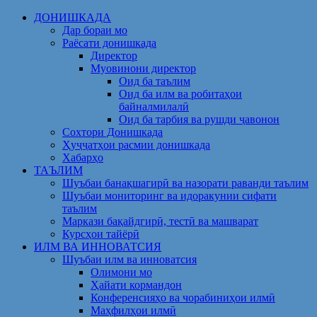
Skip
ДОНИШКАДА
to
Дар бораи мо
content
Раёсати донишкада
Директор
Муовинони директор
Оид ба таълим
Оид ба илм ва робитаҳои
байналмилалӣ
Оид ба тарбия ва рушди ҷавонон
Сохтори Донишкада
Ҳуҷҷатҳои расмии донишкада
Хабарҳо
ТАЪЛИМ
Шуъбаи банақшагирӣ ва назорати раванди таълим
Шуъбаи мониторинг ва идоракунии сифати
таълим
Маркази бақайдгирӣ, тестӣ ва машварат
Курсҳои тайёрӣ
ИЛМ ВА ИННОВАТСИЯ
Шуъбаи илм ва инноватсия
Олимони мо
Ҳайати кормандон
Конференсияҳо ва чорабиниҳои илмӣ
Маҳфилҳои илмӣ