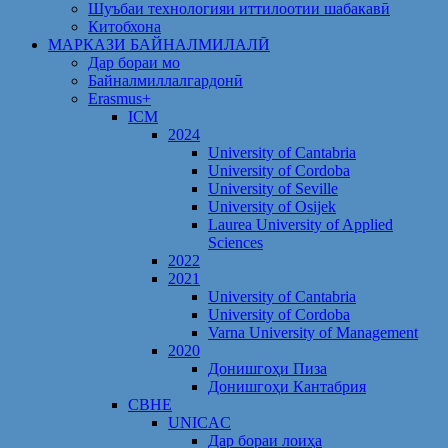
Шуъбаи технологияи иттилоотии шабакавӣ
Китобхона
МАРКАЗИ БАЙНАЛМИЛАЛӢ
Дар бораи мо
Байналмиллалгардонӣ
Erasmus+
ICM
2024
University of Cantabria
University of Cordoba
University of Seville
University of Osijek
Laurea University of Applied
Sciences
2022
2021
University of Cantabria
University of Cordoba
Varna University of Management
2020
Донишгоҳи Пиза
Донишгоҳи Кантабрия
CBHE
UNICAC
Дар бораи лоиҳа