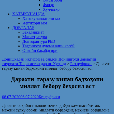
Омузгорон
Фанҳо
Ҳуҷҷатҳо
ХАТМКУНАНДА
Хатмкунандагони мо
Ифтихори мо!
ДОВТАЛАБ
Бакалавриат
Магистратура
Докторантура PhD
Таҳсилоти дуюми олии касбӣ
Онлайн бақайдгирӣ
Донишкадаи иқтисод ва савдои Донишгоҳи давлатии
тиҷорати Тоҷикистон дар ш. Хуҷанд
>
Без рубрики
>
Дарахти
ғаразу кинаи бадхоҳони миллат бебору беҳосил аст
Дарахти ғаразу кинаи бадхоҳони
миллат бебору беҳосил аст
08.07.2020
06.07.2020
Без рубрики
Давлати соҳибистиқлоли тоҷик, диёри ҳамешасабзи мо,
макони сулҳу оромӣ, миллати бофарҳанг, меҳнати софдилона