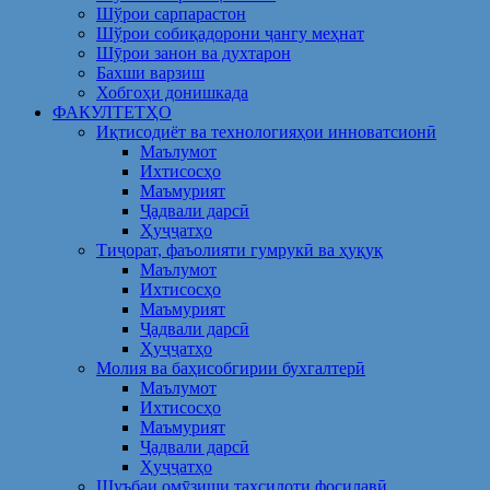
Шўрои сарпарастон
Шўрои собиқадорони ҷангу меҳнат
Шӯрои занон ва духтарон
Бахши варзиш
Хобгоҳи донишкада
ФАКУЛТЕТҲО
Иқтисодиёт ва технологияҳои инноватсионӣ
Маълумот
Ихтисосҳо
Маъмурият
Ҷадвали дарсӣ
Ҳуҷҷатҳо
Тиҷорат, фаъолияти гумрукӣ ва ҳуқуқ
Маълумот
Ихтисосҳо
Маъмурият
Ҷадвали дарсӣ
Ҳуҷҷатҳо
Молия ва баҳисобгирии бухгалтерӣ
Маълумот
Ихтисосҳо
Маъмурият
Ҷадвали дарсӣ
Ҳуҷҷатҳо
Шуъбаи омӯзиши таҳсилоти фосилавӣ