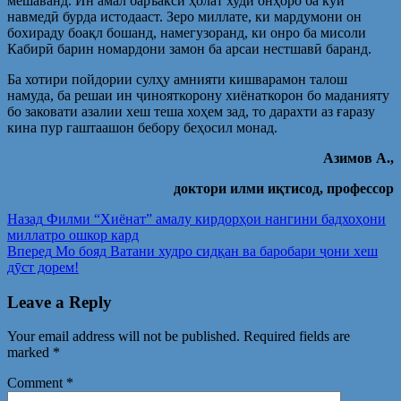
мешаванд. Ин амал баръакси ҳолат худи онҳоро ба кӯи
навмедӣ бурда истодааст. Зеро миллате, ки мардумони он
бохираду боақл бошанд, намегузоранд, ки онро ба мисоли
Кабирӣ барин номардони замон ба арсаи нестшавӣ баранд.
Ба хотири пойдории сулҳу амнияти кишварамон талош
намуда, ба решаи ин ҷинояткорону хиёнаткорон бо маданияту
бо заковати азалии хеш теша хоҳем зад, то дарахти аз ғаразу
кина пур гаштаашон бебору беҳосил монад.
Азимов А.,
доктори илми и
қтисод, профессор
Post
Предыдущая
Назад
Филми “Хиёнат” амалу кирдорҳои нангини бадхоҳони
запись:
миллатро ошкор кард
navigation
Следующая
Вперед
Мо бояд Ватани худро сидқан ва баробари ҷони хеш
запись:
дӯст дорем!
Leave a Reply
Your email address will not be published.
Required fields are
marked
*
Comment
*