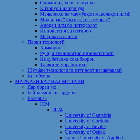
Олимпиадаҳо ва озмунҳо
Китобҳои нашршуда
Маҷаллаҳо ва маҷмӯаҳои мақолаҳои илмӣ
Моҳвораи “Иқтисод ва тиҷорат”
Алоқаи илм бо истеҳсолот
Инноватсия ва ихтироот
Мақолаҳои сиёсӣ
Парки технологӣ
Ҳамкорон
Рушди технологию инноватсионӣ
Инкубатсияи соҳибкорон
Ташкили чорабиниҳо
Шуъбаи технологияи иттилоотии шабакавӣ
Китобхона
МАРКАЗИ БАЙНАЛМИЛАЛӢ
Дар бораи мо
Байналмиллалгардонӣ
Erasmus+
ICM
2024
University of Cantabria
University of Cordoba
University of Seville
University of Osijek
Laurea University of Applied