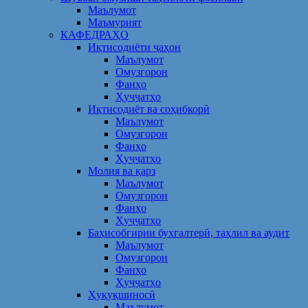
Маълумот
Маъмурият
КАФЕДРАҲО
Иқтисодиёти ҷаҳон
Маълумот
Омузгорон
Фанҳо
Ҳуҷҷатҳо
Иқтисодиёт ва соҳибкорӣ
Маълумот
Омузгорон
Фанҳо
Ҳуҷҷатҳо
Молия ва қарз
Маълумот
Омузгорон
Фанҳо
Ҳуҷҷатҳо
Баҳисобгирии бухгалтерӣ, таҳлил ва аудит
Маълумот
Омузгорон
Фанҳо
Ҳуҷҷатҳо
Ҳуқуқшиносӣ
Маълумот