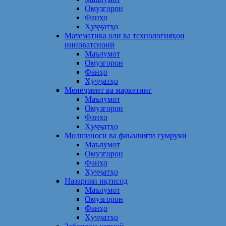
Омузгорон
Фанҳо
Ҳуҷҷатҳо
Математика олӣ ва технологияҳои
инноватсионӣ
Маълумот
Омузгорон
Фанҳо
Ҳуҷҷатҳо
Менеҷмент ва маркетинг
Маълумот
Омузгорон
Фанҳо
Ҳуҷҷатҳо
Молшиносӣ ва фаъолияти гумрукӣ
Маълумот
Омузгорон
Фанҳо
Ҳуҷҷатҳо
Назарияи иқтисод
Маълумот
Омузгорон
Фанҳо
Ҳуҷҷатҳо