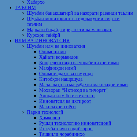
Хабарҳо
ТАЪЛИМ
Шуъбаи банақшагирӣ ва назорати раванди таълим
Шуъбаи мониторинг ва идоракунии сифати
таълим
Маркази бақайдгирӣ, тестӣ ва машварат
Курсҳои тайёрӣ
ИЛМ ВА ИННОВАТСИЯ
Шуъбаи илм ва инноватсия
Олимони мо
Ҳайати кормандон
Конференсияҳо ва чорабиниҳои илмӣ
Маҳфилҳои илмӣ
Олимпиадаҳо ва озмунҳо
Китобҳои нашршуда
Маҷаллаҳо ва маҷмӯаҳои мақолаҳои илмӣ
Моҳвораи “Иқтисод ва тиҷорат”
Алоқаи илм бо истеҳсолот
Инноватсия ва ихтироот
Мақолаҳои сиёсӣ
Парки технологӣ
Ҳамкорон
Рушди технологию инноватсионӣ
Инкубатсияи соҳибкорон
Ташкили чорабиниҳо