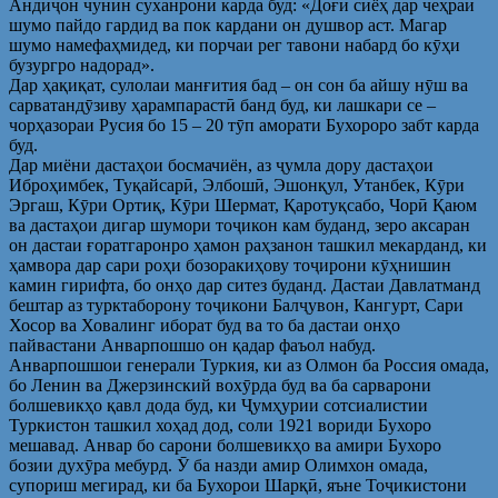
Андиҷон чунин суханронӣ карда буд: «Доғи сиёҳ дар чеҳраи
шумо пайдо гардид ва пок кардани он душвор аст. Магар
шумо намефаҳмидед, ки порчаи рег тавони набард бо кӯҳи
бузургро надорад».
Дар ҳақиқат, сулолаи манғития бад – он сон ба айшу нӯш ва
сарватандӯзиву ҳарампарастӣ банд буд, ки лашкари се –
чорҳазораи Русия бо 15 – 20 тӯп аморати Бухороро забт карда
буд.
Дар миёни дастаҳои босмачиён, аз ҷумла дору дастаҳои
Иброҳимбек, Туқайсарӣ, Элбошӣ, Эшонқул, Утанбек, Кӯри
Эргаш, Кӯри Ортиқ, Кӯри Шермат, Қаротуқсабо, Чорӣ Қаюм
ва дастаҳои дигар шумори тоҷикон кам буданд, зеро аксаран
он дастаи ғоратгаронро ҳамон раҳзанон ташкил мекарданд, ки
ҳамвора дар сари роҳи бозоракиҳову тоҷирони кӯҳнишин
камин гирифта, бо онҳо дар ситез буданд. Дастаи Давлатманд
бештар аз турктаборону тоҷикони Балҷувон, Кангурт, Сари
Хосор ва Ховалинг иборат буд ва то ба дастаи онҳо
пайвастани Анварпошшо он қадар фаъол набуд.
Анварпошшои генерали Туркия, ки аз Олмон ба Россия омада,
бо Ленин ва Джерзинский вохӯрда буд ва ба сарварони
болшевикҳо қавл дода буд, ки Ҷумҳурии сотсиалистии
Туркистон ташкил хоҳад дод, соли 1921 вориди Бухоро
мешавад. Анвар бо сарони болшевикҳо ва амири Бухоро
бозии духӯра мебурд. Ӯ ба назди амир Олимхон омада,
супориш мегирад, ки ба Бухорои Шарқӣ, яъне Тоҷикистони