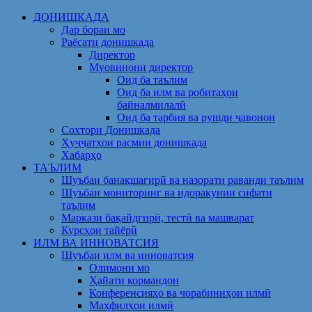
Skip
ДОНИШКАДА
to
Дар бораи мо
content
Раёсати донишкада
Директор
Муовинони директор
Оид ба таълим
Оид ба илм ва робитаҳои
байналмилалӣ
Оид ба тарбия ва рушди ҷавонон
Сохтори Донишкада
Ҳуҷҷатҳои расмии донишкада
Хабарҳо
ТАЪЛИМ
Шуъбаи банақшагирӣ ва назорати раванди таълим
Шуъбаи мониторинг ва идоракунии сифати
таълим
Маркази бақайдгирӣ, тестӣ ва машварат
Курсҳои тайёрӣ
ИЛМ ВА ИННОВАТСИЯ
Шуъбаи илм ва инноватсия
Олимони мо
Ҳайати кормандон
Конференсияҳо ва чорабиниҳои илмӣ
Маҳфилҳои илмӣ