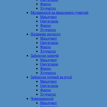
Фанҳо
Ҳуҷҷатҳо
Молшиносӣ ва фаъолияти гумрукӣ
Маълумот
Омузгорон
Фанҳо
Ҳуҷҷатҳо
Назарияи иқтисод
Маълумот
Омузгорон
Фанҳо
Ҳуҷҷатҳо
Забонҳои хориҷӣ
Маълумот
Омузгорон
Фанҳо
Ҳуҷҷатҳо
Забонҳои тоҷикӣ ва русӣ
Маълумот
Омузгорон
Фанҳо
Ҳуҷҷатҳо
Ҷомеашиносӣ
Маълумот