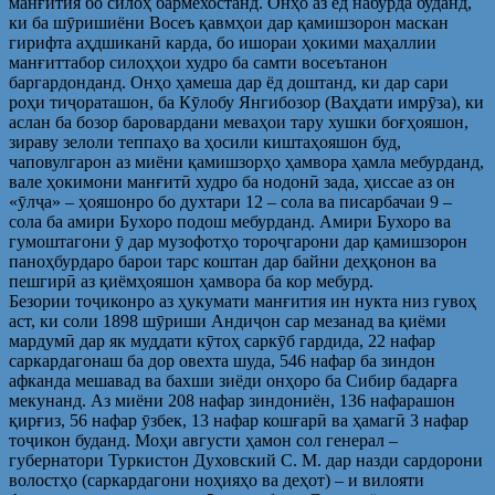
манғития бо силоҳ бармехостанд. Онҳо аз ёд набурда буданд,
ки ба шӯришиёни Восеъ қавмҳои дар қамишзорон маскан
гирифта аҳдшиканӣ карда, бо ишораи ҳокими маҳаллии
манғиттабор силоҳҳои худро ба самти восеътанон
баргардонданд. Онҳо ҳамеша дар ёд доштанд, ки дар сари
роҳи тиҷораташон, ба Кӯлобу Янгибозор (Ваҳдати имрӯза), ки
аслан ба бозор баровардани меваҳои тару хушки боғҳояшон,
зираву зелоли теппаҳо ва ҳосили киштаҳояшон буд,
чаповулгарон аз миёни қамишзорҳо ҳамвора ҳамла мебурданд,
вале ҳокимони манғитӣ худро ба нодонӣ зада, ҳиссае аз он
«ӯлҷа» – ҳояшонро бо духтари 12 – сола ва писарбачаи 9 –
сола ба амири Бухоро подош мебурданд. Амири Бухоро ва
гумоштагони ӯ дар музофотҳо тороҷгарони дар қамишзорон
паноҳбурдаро барои тарс коштан дар байни деҳқонон ва
пешгирӣ аз қиёмҳояшон ҳамвора ба кор мебурд.
Безории тоҷиконро аз ҳукумати манғития ин нукта низ гувоҳ
аст, ки соли 1898 шӯриши Андиҷон сар мезанад ва қиёми
мардумӣ дар як муддати кӯтоҳ саркӯб гардида, 22 нафар
саркардагонаш ба дор овехта шуда, 546 нафар ба зиндон
афканда мешавад ва бахши зиёди онҳоро ба Сибир бадарға
мекунанд. Аз миёни 208 нафар зиндониён, 136 нафарашон
қирғиз, 56 нафар ӯзбек, 13 нафар кошғарӣ ва ҳамагӣ 3 нафар
тоҷикон буданд. Моҳи августи ҳамон сол генерал –
губернатори Туркистон Духовский С. М. дар назди сардорони
волостҳо (саркардагони ноҳияҳо ва деҳот) – и вилояти