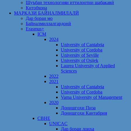
Шуъбаи технологияи иттилоотии шабакавӣ
Китобхона
МАРКАЗИ БАЙНАЛМИЛАЛӢ
Дар бораи мо
Байналмиллалгардонӣ
Erasmus+
ICM
2024
University of Cantabria
University of Cordoba
University of Seville
University of Osijek
Laurea University of Applied
Sciences
2022
2021
University of Cantabria
University of Cordoba
Varna University of Management
2020
Донишгоҳи Пиза
Донишгоҳи Кантабрия
CBHE
UNICAC
Дар бораи лоиҳа