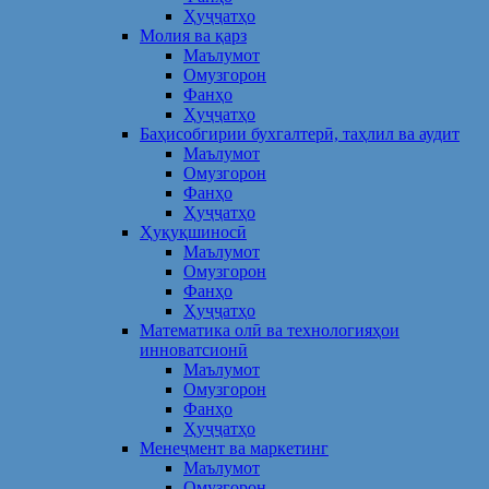
Ҳуҷҷатҳо
Молия ва қарз
Маълумот
Омузгорон
Фанҳо
Ҳуҷҷатҳо
Баҳисобгирии бухгалтерӣ, таҳлил ва аудит
Маълумот
Омузгорон
Фанҳо
Ҳуҷҷатҳо
Ҳуқуқшиносӣ
Маълумот
Омузгорон
Фанҳо
Ҳуҷҷатҳо
Математика олӣ ва технологияҳои
инноватсионӣ
Маълумот
Омузгорон
Фанҳо
Ҳуҷҷатҳо
Менеҷмент ва маркетинг
Маълумот
Омузгорон