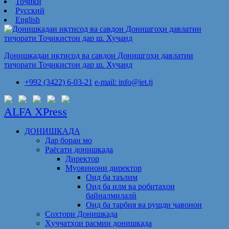
Тоҷикӣ
Русский
English
Донишкадаи иқтисод ва савдои Донишгоҳи давлатии
тиҷорати Тоҷикистон дар ш. Хуҷанд
+992 (3422) 6-03-21
e-mail: info@iet.tj
ALFA XPress
ДОНИШКАДА
Дар бораи мо
Раёсати донишкада
Директор
Муовинони директор
Оид ба таълим
Оид ба илм ва робитаҳои
байналмилалӣ
Оид ба тарбия ва рушди ҷавонон
Сохтори Донишкада
Ҳуҷҷатҳои расмии донишкада