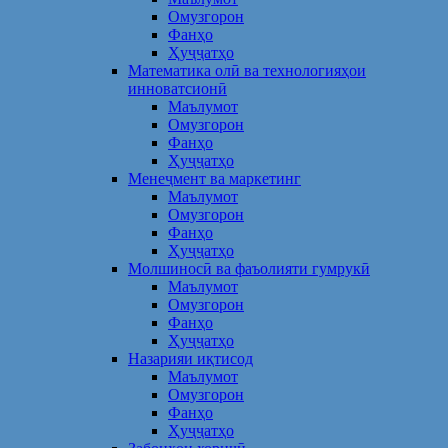
Омузгорон
Фанҳо
Ҳуҷҷатҳо
Математика олӣ ва технологияҳои
инноватсионӣ
Маълумот
Омузгорон
Фанҳо
Ҳуҷҷатҳо
Менеҷмент ва маркетинг
Маълумот
Омузгорон
Фанҳо
Ҳуҷҷатҳо
Молшиносӣ ва фаъолияти гумрукӣ
Маълумот
Омузгорон
Фанҳо
Ҳуҷҷатҳо
Назарияи иқтисод
Маълумот
Омузгорон
Фанҳо
Ҳуҷҷатҳо