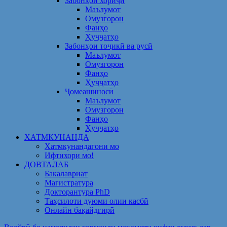
Забонҳои хориҷӣ
Маълумот
Омузгорон
Фанҳо
Ҳуҷҷатҳо
Забонҳои тоҷикӣ ва русӣ
Маълумот
Омузгорон
Фанҳо
Ҳуҷҷатҳо
Ҷомеашиносӣ
Маълумот
Омузгорон
Фанҳо
Ҳуҷҷатҳо
ХАТМКУНАНДА
Хатмкунандагони мо
Ифтихори мо!
ДОВТАЛАБ
Бакалавриат
Магистратура
Докторантура PhD
Таҳсилоти дуюми олии касбӣ
Онлайн бақайдгирӣ