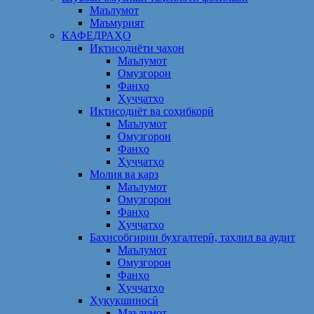
Маълумот
Маъмурият
КАФЕДРАҲО
Иқтисодиёти ҷаҳон
Маълумот
Омузгорон
Фанҳо
Ҳуҷҷатҳо
Иқтисодиёт ва соҳибкорӣ
Маълумот
Омузгорон
Фанҳо
Ҳуҷҷатҳо
Молия ва қарз
Маълумот
Омузгорон
Фанҳо
Ҳуҷҷатҳо
Баҳисобгирии бухгалтерӣ, таҳлил ва аудит
Маълумот
Омузгорон
Фанҳо
Ҳуҷҷатҳо
Ҳуқуқшиносӣ
Маълумот