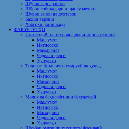
Шўрои сарпарастон
Шўрои собиқадорони ҷангу меҳнат
Шӯрои занон ва духтарон
Бахши варзиш
Хобгоҳи донишкада
ФАКУЛТЕТҲО
Иқтисодиёт ва технологияҳои инноватсионӣ
Маълумот
Ихтисосҳо
Маъмурият
Ҷадвали дарсӣ
Ҳуҷҷатҳо
Тиҷорат, фаъолияти гумрукӣ ва ҳуқуқ
Маълумот
Ихтисосҳо
Маъмурият
Ҷадвали дарсӣ
Ҳуҷҷатҳо
Молия ва баҳисобгирии бухгалтерӣ
Маълумот
Ихтисосҳо
Маъмурият
Ҷадвали дарсӣ
Ҳуҷҷатҳо
Шуъбаи омӯзиши таҳсилоти фосилавӣ