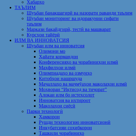
Хабарҳо
ТАЪЛИМ
Шуъбаи банақшагирӣ ва назорати раванди таълим
Шуъбаи мониторинг ва идоракунии сифати
таълим
Маркази бақайдгирӣ, тестӣ ва машварат
Курсҳои тайёрӣ
ИЛМ ВА ИННОВАТСИЯ
Шуъбаи илм ва инноватсия
Олимони мо
Ҳайати кормандон
Конференсияҳо ва чорабиниҳои илмӣ
Маҳфилҳои илмӣ
Олимпиадаҳо ва озмунҳо
Китобҳои нашршуда
Маҷаллаҳо ва маҷмӯаҳои мақолаҳои илмӣ
Моҳвораи “Иқтисод ва тиҷорат”
Алоқаи илм бо истеҳсолот
Инноватсия ва ихтироот
Мақолаҳои сиёсӣ
Парки технологӣ
Ҳамкорон
Рушди технологию инноватсионӣ
Инкубатсияи соҳибкорон
Ташкили чорабиниҳо