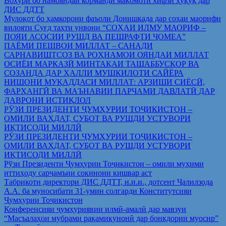
Вохўрӣ бо намояндаи корманди мақомоти ҳифзи ҳуқуқ дар
ДИС ДДТТ
Мулоқот бо ҳамкорони фаъоли Донишкада дар соҳаи маорифи
вилояти Суғд таҳти унвони “СОҲАИ ИЛМУ МАОРИФ –
ПОЯИ АСОСИИ РУШД ВА ПЕШРАФТИ ҶОМЕА”
ПАЁМИ ПЕШВОИ МИЛЛАТ – САНАДИ
САРНАВИШТСОЗ ВА РОҲНАМОИ ОЯНДАИ МИЛЛАТ
ОСИЁИ МАРКАЗӢ МИНТАҚАИ ТАШАББУСКОР ВА
СОЗАНДА ДАР ҲАЛЛИ МУШКИЛОТИ САЙЁРА
НИШОНИ МУҚАДДАСИ МИЛЛАТ: АРЗИШИ СИЁСӢ,
ФАРҲАНГӢ ВА МАЪНАВИИ ПАРЧАМИ ДАВЛАТӢ ДАР
ДАВРОНИ ИСТИҚЛОЛ
РӮЗИ ПРЕЗИДЕНТИ ҶУМҲУРИИ ТОҶИКИСТОН –
ОМИЛИ ВАҲДАТ, СУБОТ ВА РУШДИ УСТУВОРИ
ИҚТИСОДИ МИЛЛӢ
РӮЗИ ПРЕЗИДЕНТИ ҶУМҲУРИИ ТОҶИКИСТОН –
ОМИЛИ ВАҲДАТ, СУБОТ ВА РУШДИ УСТУВОРИ
ИҚТИСОДИ МИЛЛӢ
Рўзи Президенти Ҷумҳурии Тоҷикистон – омили муҳими
иттиҳоду сарҷамъии сокинони кишвар аст
Табрикоти директори ДИС ДДТТ, н.и.и., дотсент Ҷалилзода
А.А. ба муносибати 31-умин солгарди Конститутсияи
Ҷумҳурии Тоҷикистон
Конференсияи ҷумҳуриявии илмӣ-амалӣ дар мавзуи
“Масъалаҳои мубрами рақамикунонӣ дар бонкдории муосир”