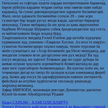
Ончуноне аз гуфтори пушти пардаи интернетиашон бармеояд,
барои рӯйпӯш кардани чеҳраи сиёҳи хеш тамғаи наве пайдо
кардаанд, ба гунаи давомдиҳандагони ҳаракати босмачигарӣ.
Яъне, инҳо ҳаракати босмачиёни солҳои 20 – уми асри
гузаштаро бар зидди русҳо зинда карда, адолатро барқарор
мекунанд. Гумон мебаранд бо ин ҳила аз ҳама аврупоиёни
бадбини Иттиҳоди Шӯравии собиқ ёридиҳандагони худ сохта,
аз маблағҳояшон баҳра хоҳанд бурд.
Таърихшиноси зиндаёд Ғолиб Ғоибов дар китоби пурҳаҷму
пурмаънии худ, унвонии «Таърихи Хатлон. Аз оғоз то имрӯз»,
гузаштаи босмачигариро таҳлил намуда, чунин пурсише ба
миён гузоштааст, ки «Агар босмачиён дастболо мешуданд, дар
зиндагии тоҷикон ягон дигаргунии нек рух медод? Ва худ
посух медиҳад, ки ҳаргиз! Тоҷикон дар он сурат дубора ба
шеваи куҳнаи ҷаҳолати асримиёнагӣ бозмегаштанд ва дар
зери юғи турктаборон бозмемонданд». Ва нуктаи поён ин, ки
тоҷиконро дигар на танҳо бо ҳилаҳои куҳан намешавад фиреб
дод, балки дар посух ба ҳарзафурӯшиҳои навини интернетӣ,
фейсбукӣ ва ютубии худбохтагон писханду ришханду
заҳрханд мезананд.
Зафар МИРЗОЁН, мушовири ректори Донишгоҳи давлатии
Кӯлоб ба номи Абуабдуллоҳи Рӯдакӣ
Post
Предыдущая
Назад
САРАЗМ – ҲАМСОЛИ НАВРӮЗ
запись:
Следующая
Вперед
Изҳороти кафедраи молшиносӣ ва фаъолияти гумрукӣ