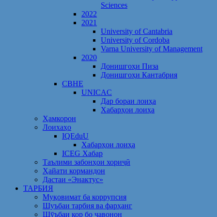
Sciences
2022
2021
University of Cantabria
University of Cordoba
Varna University of Management
2020
Донишгоҳи Пиза
Донишгоҳи Кантабрия
CBHE
UNICAC
Дар бораи лоиҳа
Хабарҳои лоиҳа
Ҳамкорон
Лоихаҳо
IQEduU
Хабарҳои лоиҳа
ICEG Хабар
Таълими забонҳои хориҷӣ
Ҳайати кормандон
Дастаи «Энактус»
ТАРБИЯ
Муқовимат ба коррупсия
Шуъбаи тарбия ва фарҳанг
Шӯъбаи кор бо ҷавонон