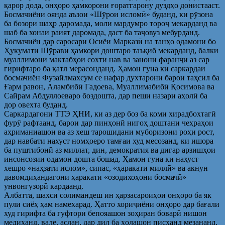
қарор дода, онҳоро ҳамкорони ғоратгарону дуздҳо донистааст.
Босмачиёни оянда аъзои «Шӯрои исломӣ» буданд, ки рӯзона
ба бозори шаҳр даромада, моли мардумро тороҷ мекарданд ва
шаб ба хонаи раият даромада, даст ба таҷовуз мебурданд.
Босмачиён дар саросари Осиёи Марказӣ на танҳо одамони бо
Ҳукумати Шӯравӣ ҳамкорӣ доштаро таъқиб мекарданд, балки
муаллимони мактабҳои сохти нав ва занони фаранҷӣ аз сар
гирифтаро ба қатл мерасонданд. Ҳамон гуна ки саркардаи
босмачиён Фузайлмахсум се нафар духтарони барои таҳсил ба
Ғарм равон, Аламбибӣ Гадоева, Муаллимабибӣ Қосимова ва
Сайрам Абдуллоеваро боздошта, дар пеши назари аҳолӣ ба
дор овехта буданд.
Саркардагони ТТЭ ҲНИ, ки аз дер боз ба коми хирадбохтагӣ
фурӯ рафтаанд, барои дар пинҳонӣ нигоҳ доштани чеҳраҳои
аҳриманиашон ва аз хеш тарошидани муборизони роҳи рост,
дар навбати нахуст номҳоеро тамғаи худ месозанд, ки ишора
ба пуштибонӣ аз миллат, дин, демократия ва дигар арзишҳои
инсонсозии одамон дошта бошад. Ҳамон гуна ки нахуст
хешро «наҳзати ислом», сипас, «ҳаракати миллӣ» ва акнун
давомдиҳандагони ҳаракати «озодихоҳони босмачӣ»
унвонгузорӣ кардаанд.
Албатта, шахси солимандеш ин ҳарзасароиҳои онҳоро ба як
пули сиёҳ ҳам намехарад. Ҳатто хориҷиёни онҳоро дар бағали
худ гирифта ба гуфтори бепояашон зоҳиран боварӣ нишон
медиҳанд, вале, аслан, дар дил ба ҳолашон писханд мезананд.