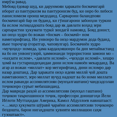
имрӯза равад.
Мебояд ёдовар шуд, ки дарунмояи ҳаракати босмачигарӣ
иборат аз пантуркизм ва пантуронизм буд, ки онро бо либоси
панисломизм ороиш медоданд. Сарварони баландпояи
босмачигарӣ бар он буданд, ки гӯишгарони забонҳои туркии
ба ислом эътиқоддошта бояд дар як давлати воҳид зери
сарпарастии ҳукумати туркӣ зиндагӣ намоянд. Бояд донист,
ки онҳо худро бо вожаи «босмач – босмачӣ» ном
намегирифтанд. Ин унвонро ба онҳо мардумон дода буданд,
яъне тороҷгар (ғоратгар, чаповулгар). Босмачиён худро
«муҷоҳид» номида, ҳама кардаҳояшонро ба дин мепайвастанд
ва бо ин унвонгузорӣ, ҳаммонанди террористони замони мо –
«наҳзати ислом», «давлати исломӣ», «ҷиҳоди исломӣ», хешро
ҳомӣ ва густаришдиҳандаи дини ислом намоён мекарданд. Ва
агар аз вожаи «миллат» кор мегирифтанд, дини исломро дар
назар доштанд. Дар ҳаракати онҳо идеяи миллӣ ҷой дошта
наметавонист, зеро миллат вуҷуд надошт ва бо номи миллати
ислом раванди ассимилятсияи (мунҳалгаштани) чандсадсолаи
тоҷиконро суръат мебахшиданд.
Дар мавриди раҳоӣ аз ассимилятсияи (мунҳал гаштани)
тоҷикон таърихшиноси тоҷик, профессори донишгоҳи Йели
Иёлоти Муттаҳидаи Америка, Камол Абдуллоев навиштааст:
«….маҳз ҳукумати шӯравӣ ҷараёни ассимилятсияи тоҷиконро
боздошта, барои нигаҳдошти ҳувияти миллиашон саҳм
гузоштааст».