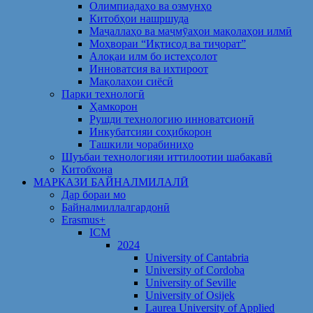
Олимпиадаҳо ва озмунҳо
Китобҳои нашршуда
Маҷаллаҳо ва маҷмӯаҳои мақолаҳои илмӣ
Моҳвораи “Иқтисод ва тиҷорат”
Алоқаи илм бо истеҳсолот
Инноватсия ва ихтироот
Мақолаҳои сиёсӣ
Парки технологӣ
Ҳамкорон
Рушди технологию инноватсионӣ
Инкубатсияи соҳибкорон
Ташкили чорабиниҳо
Шуъбаи технологияи иттилоотии шабакавӣ
Китобхона
МАРКАЗИ БАЙНАЛМИЛАЛӢ
Дар бораи мо
Байналмиллалгардонӣ
Erasmus+
ICM
2024
University of Cantabria
University of Cordoba
University of Seville
University of Osijek
Laurea University of Applied