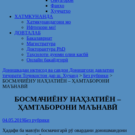
Омузгорон
Фанҳо
Ҳуҷҷатҳо
ХАТМКУНАНДА
Хатмкунандагони мо
Ифтихори мо!
ДОВТАЛАБ
Бакалавриат
Магистратура
Докторантура PhD
Таҳсилоти дуюми олии касбӣ
Онлайн бақайдгирӣ
Донишкадаи иқтисод ва савдои Донишгоҳи давлатии
тиҷорати Тоҷикистон дар ш. Хуҷанд
>
Без рубрики
>
БОСМАЧИЁНУ НАҲЗАТИЁН – ҲАМТАБОРОНИ
МАЪНАВӢ
БОСМАЧИЁНУ НАҲЗАТИЁН –
ҲАМТАБОРОНИ МАЪНАВӢ
04.05.2019
Без рубрики
Ҳадафи ба мавзӯи босмачигарӣ рӯ овардани донишмандони