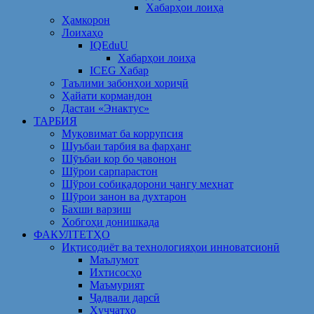
Хабарҳои лоиҳа
Ҳамкорон
Лоихаҳо
IQEduU
Хабарҳои лоиҳа
ICEG Хабар
Таълими забонҳои хориҷӣ
Ҳайати кормандон
Дастаи «Энактус»
ТАРБИЯ
Муқовимат ба коррупсия
Шуъбаи тарбия ва фарҳанг
Шӯъбаи кор бо ҷавонон
Шўрои сарпарастон
Шўрои собиқадорони ҷангу меҳнат
Шӯрои занон ва духтарон
Бахши варзиш
Хобгоҳи донишкада
ФАКУЛТЕТҲО
Иқтисодиёт ва технологияҳои инноватсионӣ
Маълумот
Ихтисосҳо
Маъмурият
Ҷадвали дарсӣ
Ҳуҷҷатҳо