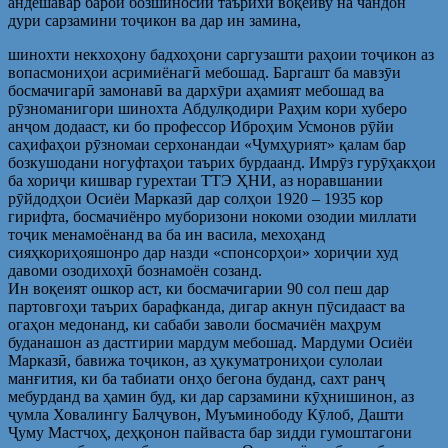
андешавар барои бозшиносии таърихи воқеиву на чандон
дури сарзамини тоҷикон ва дар ин замина,
шинохти некхоҳону бадхоҳони саргузашти раҳоии тоҷикон аз
вопасмониҳои асримиёнагӣ мебошад. Баргашт ба мавзӯи
босмачигарӣ замонавӣ ва дархӯри аҳамият мебошад ва
рӯзноманигори шинохта Абдулқодири Раҳим кори хуберо
анҷом додааст, ки бо профессор Иброҳим Усмонов рӯйи
саҳифаҳои рӯзномаи серхонандаи «Ҷумҳурият» қалам бар
бозкушодани ногуфтаҳои таърих бурдаанд. Имрӯз гурӯҳакҳои
ба хориҷи кишвар гурехтаи ТТЭ ҲНИ, аз норавшании
рӯйдодҳои Осиёи Марказӣ дар солҳои 1920 – 1935 кор
гирифта, босмачиёнро муборизони нокоми озодии миллати
тоҷик менамоёнанд ва ба ин васила, мехоҳанд
сияҳкориҳояшонро дар назди «спонсорҳои» хориҷии худ
давоми озодихоҳӣ бознамоён созанд.
Ин воқеият ошкор аст, ки босмачигарии 90 сол пеш дар
партовгоҳи таърих барафканда, дигар акнун пӯсидааст ва
огаҳон медонанд, ки сабаби заволи босмачиён маҳрум
буданашон аз дастгирии мардум мебошад. Мардуми Осиёи
Марказӣ, бавижа тоҷикон, аз ҳукуматрониҳои сулолаи
манғития, ки ба табиати онҳо бегона буданд, сахт ранҷ
мебурданд ва ҳамин буд, ки дар сарзамини кӯҳнишинон, аз
ҷумла Ховалингу Балҷувон, Муъминободу Кӯлоб, Дашти
Ҷуму Мастчоҳ, деҳқонон пайваста бар зидди гумоштагони