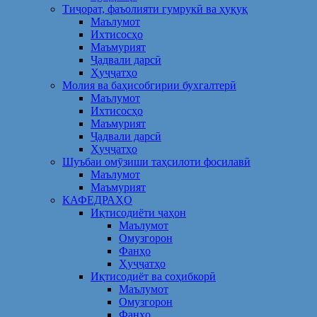
Тиҷорат, фаъолияти гумрукӣ ва ҳуқуқ
Маълумот
Ихтисосҳо
Маъмурият
Ҷадвали дарсӣ
Ҳуҷҷатҳо
Молия ва баҳисобгирии бухгалтерӣ
Маълумот
Ихтисосҳо
Маъмурият
Ҷадвали дарсӣ
Ҳуҷҷатҳо
Шуъбаи омӯзиши таҳсилоти фосилавӣ
Маълумот
Маъмурият
КАФЕДРАҲО
Иқтисодиёти ҷаҳон
Маълумот
Омузгорон
Фанҳо
Ҳуҷҷатҳо
Иқтисодиёт ва соҳибкорӣ
Маълумот
Омузгорон
Фанҳо