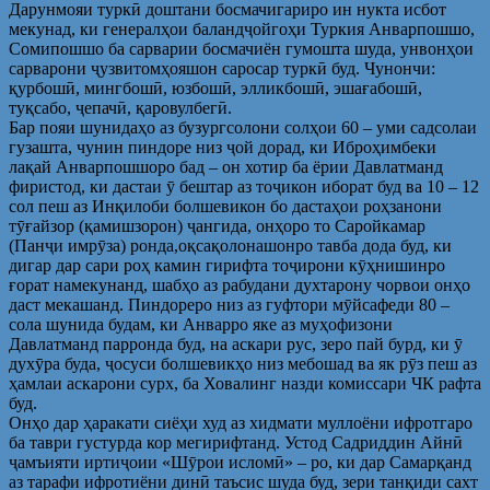
Дарунмояи туркӣ доштани босмачигариро ин нукта исбот
мекунад, ки генералҳои баландҷойгоҳи Туркия Анварпошшо,
Сомипошшо ба сарварии босмачиён гумошта шуда, унвонҳои
сарварони ҷузвитомҳояшон саросар туркӣ буд. Чунончи:
қурбошӣ, мингбошӣ, юзбошӣ, элликбошӣ, эшағабошӣ,
туқсабо, ҷепачӣ, қаровулбегӣ.
Бар пояи шунидаҳо аз бузургсолони солҳои 60 – уми садсолаи
гузашта, чунин пиндоре низ ҷой дорад, ки Иброҳимбеки
лақай Анварпошшоро бад – он хотир ба ёрии Давлатманд
фиристод, ки дастаи ӯ бештар аз тоҷикон иборат буд ва 10 – 12
сол пеш аз Инқилоби болшевикон бо дастаҳои роҳзанони
тӯғайзор (қамишзорон) ҷангида, онҳоро то Саройкамар
(Панҷи имрӯза) ронда,оқсақолонашонро тавба дода буд, ки
дигар дар сари роҳ камин гирифта тоҷирони кӯҳнишинро
ғорат намекунанд, шабҳо аз рабудани духтарону чорвои онҳо
даст мекашанд. Пиндореро низ аз гуфтори мӯйсафеди 80 –
сола шунида будам, ки Анварро яке аз муҳофизони
Давлатманд парронда буд, на аскари рус, зеро пай бурд, ки ӯ
духӯра буда, ҷосуси болшевикҳо низ мебошад ва як рӯз пеш аз
ҳамлаи аскарони сурх, ба Ховалинг назди комиссари ЧК рафта
буд.
Онҳо дар ҳаракати сиёҳи худ аз хидмати муллоёни ифротгаро
ба таври густурда кор мегирифтанд. Устод Садриддин Айнӣ
ҷамъияти иртиҷоии «Шӯрои исломӣ» – ро, ки дар Самарқанд
аз тарафи ифротиёни динӣ таъсис шуда буд, зери танқиди сахт