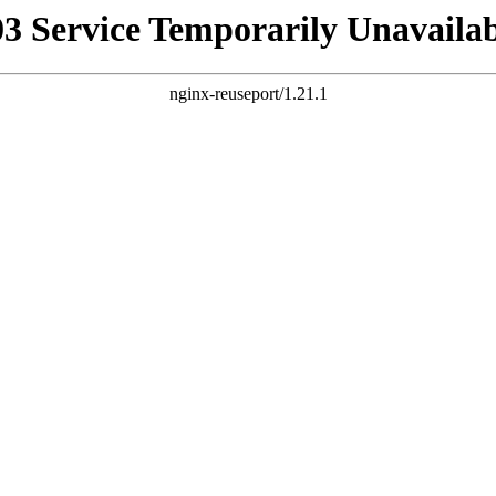
03 Service Temporarily Unavailab
nginx-reuseport/1.21.1