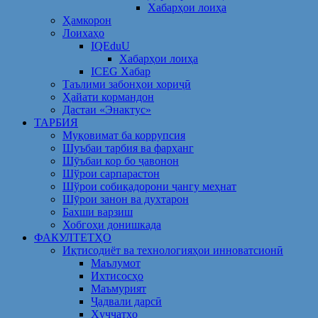
Хабарҳои лоиҳа
Ҳамкорон
Лоихаҳо
IQEduU
Хабарҳои лоиҳа
ICEG Хабар
Таълими забонҳои хориҷӣ
Ҳайати кормандон
Дастаи «Энактус»
ТАРБИЯ
Муқовимат ба коррупсия
Шуъбаи тарбия ва фарҳанг
Шӯъбаи кор бо ҷавонон
Шўрои сарпарастон
Шўрои собиқадорони ҷангу меҳнат
Шӯрои занон ва духтарон
Бахши варзиш
Хобгоҳи донишкада
ФАКУЛТЕТҲО
Иқтисодиёт ва технологияҳои инноватсионӣ
Маълумот
Ихтисосҳо
Маъмурият
Ҷадвали дарсӣ
Ҳуҷҷатҳо