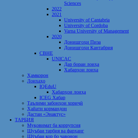
Sciences
2022
2021
University of Cantabria
University of Cordoba
Varna University of Management
2020
Донишгоҳи Пиза
Донишгоҳи Кантабрия
CBHE
UNICAC
Дар бораи лоиҳа
Хабарҳои лоиҳа
Ҳамкорон
Лоихаҳо
IQEduU
Хабарҳои лоиҳа
ICEG Хабар
Таълими забонҳои хориҷӣ
Ҳайати кормандон
Дастаи «Энактус»
ТАРБИЯ
Муқовимат ба коррупсия
Шуъбаи тарбия ва фарҳанг
Шӯъбаи кор бо ҷавонон