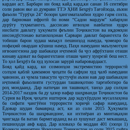
кардан аст. Барбари ин бояд кайд кард,ки санаи 16 сентябри
соли равон яке аз думрави ТТЭ ҲНИ Беҳрӯз Тағойзода, аъзои
фаъоли “Гурӯҳи 24” бозори ҳангоматалабии худро гарм сохта,
дар барномаи ифротӣ бо номи “Садои мардум” хабарҳои
дурӯғу туҳматангез, дассисаю иғвоҳои навбатии худро
нисбати давлату ҳукумати феълии Тоҷикистон ва иқдомҳои
инсондӯстонаю ватанхоҳонаи Сарвари давлат барангехта бо
тобиши барои худаш маъқул пешниҳод намуда, ҷомеаро ба
нофаҳмӣ овардан кӯшиш намуд. Паҳн намудани маълумотҳои
иғвоангезона дар шабакаҳи иҷтимоӣ ба ҷуз афрӯхтани оташи
кинаву адоват ва барангехтани оташи ҷангу хунрезӣ беш нест.
То ҳол Беҳрӯз ба худ хулосаи зарурӣ набаровардааст.
Бояд қайд кард, ки созмонҳои экстремистию террористӣ
солҳои қаблӣ ҳамзамон ҷиҳати ба сафҳои худ ҷалб намудани
ҷавонон, аз ҷумла тавасути ҷустуҷӯи аъзои нав дар шабакаҳои
иҷтимоӣ фаъолияти густурдаи ташвиқотию тарғиботиро ба
роҳ мондаанд. Дар натиҷаи ин ташвиқот, танҳо дар солҳои
2014-2017 наздик ба ду ҳазор нафар шаҳрванди Тоҷикистон ба
Сурия ва Ироқ ҷиҳати иштирок дар задухӯрдҳои мусаллаҳона
ба сифати ҷангӯёни террористи хориҷӣ сафар намуданд.
Ёдовар шудан бамаврид аст, ки аз соли 2015 Ҳукумати
Тоҷикистон ба шаҳрвандоне, ки ихтиёран аз минтақаҳои
ҷангзада ба ватан бармегарданд ва аз хушунат даст мекашанд,
пешниҳоди авф кард. Дар иловаҳо ба моддаи 401 (эзоҳи 1)
Кодекси ҷиноятии Ҷумҳурии Тоҷикистон аз соли 2015 гуфта