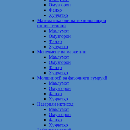
Омузгорон
Фанҳо
Ҳуҷҷатҳо
Математика олӣ ва технологияҳои
инноватсионӣ
Маълумот
Омузгорон
Фанҳо
Ҳуҷҷатҳо
Менеҷмент ва маркетинг
Маълумот
Омузгорон
Фанҳо
Ҳуҷҷатҳо
Молшиносӣ ва фаъолияти гумрукӣ
Маълумот
Омузгорон
Фанҳо
Ҳуҷҷатҳо
Назарияи иқтисод
Маълумот
Омузгорон
Фанҳо
Ҳуҷҷатҳо