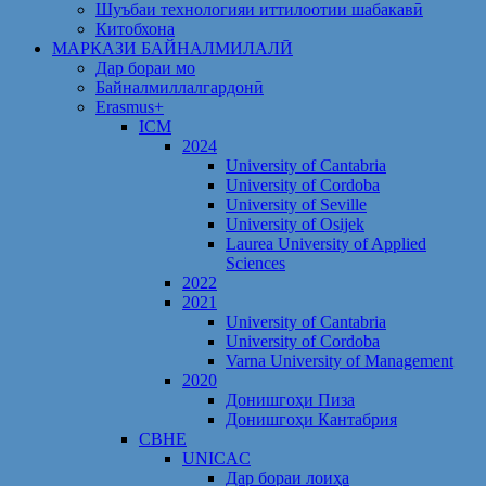
Шуъбаи технологияи иттилоотии шабакавӣ
Китобхона
МАРКАЗИ БАЙНАЛМИЛАЛӢ
Дар бораи мо
Байналмиллалгардонӣ
Erasmus+
ICM
2024
University of Cantabria
University of Cordoba
University of Seville
University of Osijek
Laurea University of Applied
Sciences
2022
2021
University of Cantabria
University of Cordoba
Varna University of Management
2020
Донишгоҳи Пиза
Донишгоҳи Кантабрия
CBHE
UNICAC
Дар бораи лоиҳа