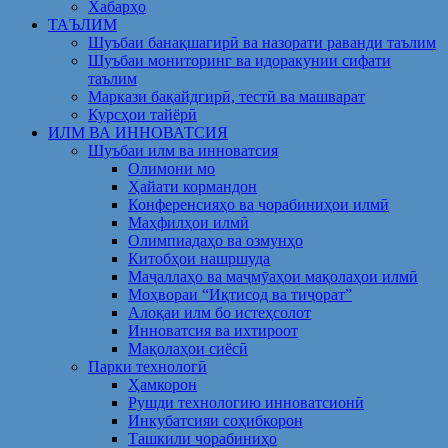
Хабарҳо
ТАЪЛИМ
Шуъбаи банақшагирӣ ва назорати раванди таълим
Шуъбаи мониторинг ва идоракунии сифати
таълим
Маркази бақайдгирӣ, тестӣ ва машварат
Курсҳои тайёрӣ
ИЛМ ВА ИННОВАТСИЯ
Шуъбаи илм ва инноватсия
Олимони мо
Ҳайати кормандон
Конференсияҳо ва чорабиниҳои илмӣ
Маҳфилҳои илмӣ
Олимпиадаҳо ва озмунҳо
Китобҳои нашршуда
Маҷаллаҳо ва маҷмӯаҳои мақолаҳои илмӣ
Моҳвораи “Иқтисод ва тиҷорат”
Алоқаи илм бо истеҳсолот
Инноватсия ва ихтироот
Мақолаҳои сиёсӣ
Парки технологӣ
Ҳамкорон
Рушди технологию инноватсионӣ
Инкубатсияи соҳибкорон
Ташкили чорабиниҳо