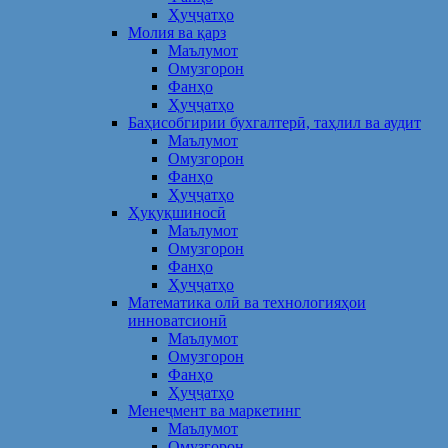
Ҳуҷҷатҳо
Молия ва қарз
Маълумот
Омузгорон
Фанҳо
Ҳуҷҷатҳо
Баҳисобгирии бухгалтерӣ, таҳлил ва аудит
Маълумот
Омузгорон
Фанҳо
Ҳуҷҷатҳо
Ҳуқуқшиносӣ
Маълумот
Омузгорон
Фанҳо
Ҳуҷҷатҳо
Математика олӣ ва технологияҳои
инноватсионӣ
Маълумот
Омузгорон
Фанҳо
Ҳуҷҷатҳо
Менеҷмент ва маркетинг
Маълумот
Омузгорон