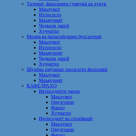
Тиҷорат, фаъолияти гумрукӣ ва ҳуқуқ
Маълумот
Ихтисосҳо
Маъмурият
Ҷадвали дарсӣ
Ҳуҷҷатҳо
Молия ва баҳисобгирии бухгалтерӣ
Маълумот
Ихтисосҳо
Маъмурият
Ҷадвали дарсӣ
Ҳуҷҷатҳо
Шуъбаи омӯзиши таҳсилоти фосилавӣ
Маълумот
Маъмурият
КАФЕДРАҲО
Иқтисодиёти ҷаҳон
Маълумот
Омузгорон
Фанҳо
Ҳуҷҷатҳо
Иқтисодиёт ва соҳибкорӣ
Маълумот
Омузгорон
Фанҳо