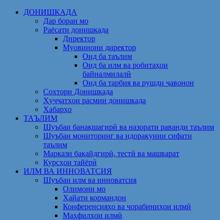
Skip
ДОНИШКАДА
to
Дар бораи мо
content
Раёсати донишкада
Директор
Муовинони директор
Оид ба таълим
Оид ба илм ва робитаҳои
байналмилалӣ
Оид ба тарбия ва рушди ҷавонон
Сохтори Донишкада
Ҳуҷҷатҳои расмии донишкада
Хабарҳо
ТАЪЛИМ
Шуъбаи банақшагирӣ ва назорати раванди таълим
Шуъбаи мониторинг ва идоракунии сифати
таълим
Маркази бақайдгирӣ, тестӣ ва машварат
Курсҳои тайёрӣ
ИЛМ ВА ИННОВАТСИЯ
Шуъбаи илм ва инноватсия
Олимони мо
Ҳайати кормандон
Конференсияҳо ва чорабиниҳои илмӣ
Маҳфилҳои илмӣ