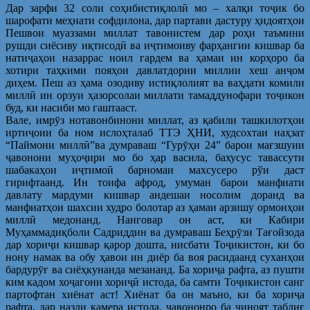
Дар зарфи 32 соли соҳибистиқлолӣ мо – халқи тоҷик бо
шарофати меҳнати софдилона, дар партави дастуру ҳидоятҳои
Пешвои муаззами миллат тавонистем дар роҳи таъмини
рушди сиёсиву иқтисодӣ ва иҷтимоиву фарҳангии кишвар ба
натиҷаҳои назаррас ноил гардем ва ҳамаи ин корҳоро ба
хотири таҳкими пояҳои давлатдории миллии хеш анҷом
диҳем. Пеш аз ҳама озодиву истиқлолият ва ваҳдати комили
миллӣ ин орзуи ҳазорсолаи миллати тамаддунофари тоҷикон
буд, ки насиби мо гаштааст.
Вале, имрӯз нотавонбинони миллат, аз қабили ташкилотҳои
иртиҷоии ба ном ислоҳталаб ТТЭ ҲНИ, худсохтаи наҳзат
“Паймони миллӣ”ва думраваш “Гурӯҳи 24” барои мағзшуии
ҷавонони муҳоҷири мо бо ҳар васила, бахусус тавассути
шабакаҳои иҷтимоӣ барномаи махсусеро рўи даст
гирифтаанд. Ин тоифа афрод, умуман барои манфиати
давлату мардуми кишвар андешаи носолим доранд ва
манфиатҳои шахсии худро болотар аз ҳамаи арзишу ормонҳои
миллӣ медонанд. Нанговар он аст, ки Кабири
Муҳаммадиқболи Садриддин ва думраваш Беҳрӯзи Тағойзода
дар хориҷи кишвар қарор дошта, нисбати Тоҷикистон, ки бо
нону намак ва обу ҳавои ин диёр ба воя расидаанд суханҳои
бардурӯғ ва сиёҳкунанда мезананд. Ба хориҷа рафта, аз пушти
ким кадом хоҷагони хориҷӣ истода, ба самти Тоҷикистон санг
партофтан хиёнат аст! Хиёнат ба он маъно, ки ба хориҷа
рафта, дар назди камера истода, ҷавононро ба ҷиноят таблиғ