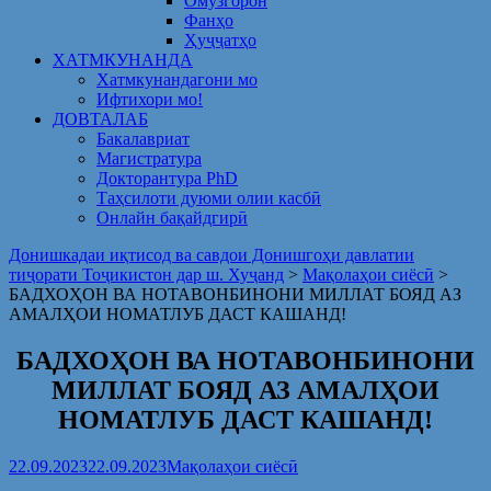
Омузгорон
Фанҳо
Ҳуҷҷатҳо
ХАТМКУНАНДА
Хатмкунандагони мо
Ифтихори мо!
ДОВТАЛАБ
Бакалавриат
Магистратура
Докторантура PhD
Таҳсилоти дуюми олии касбӣ
Онлайн бақайдгирӣ
Донишкадаи иқтисод ва савдои Донишгоҳи давлатии
тиҷорати Тоҷикистон дар ш. Хуҷанд
>
Мақолаҳои сиёсӣ
>
БАДХОҲОН ВА НОТАВОНБИНОНИ МИЛЛАТ БОЯД АЗ
АМАЛҲОИ НОМАТЛУБ ДАСТ КАШАНД!
БАДХОҲОН ВА НОТАВОНБИНОНИ
МИЛЛАТ БОЯД АЗ АМАЛҲОИ
НОМАТЛУБ ДАСТ КАШАНД!
22.09.2023
22.09.2023
Мақолаҳои сиёсӣ