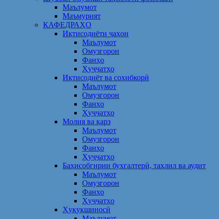
Маълумот
Маъмурият
КАФЕДРАҲО
Иқтисодиёти ҷаҳон
Маълумот
Омузгорон
Фанҳо
Ҳуҷҷатҳо
Иқтисодиёт ва соҳибкорӣ
Маълумот
Омузгорон
Фанҳо
Ҳуҷҷатҳо
Молия ва қарз
Маълумот
Омузгорон
Фанҳо
Ҳуҷҷатҳо
Баҳисобгирии бухгалтерӣ, таҳлил ва аудит
Маълумот
Омузгорон
Фанҳо
Ҳуҷҷатҳо
Ҳуқуқшиносӣ
Маълумот