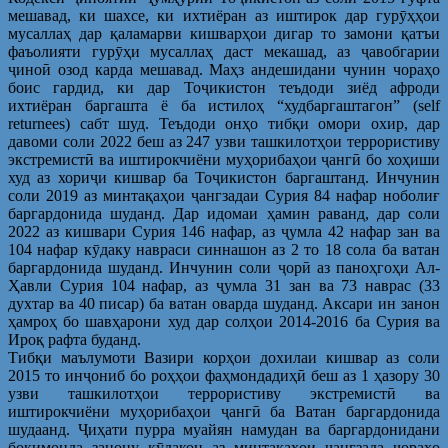
мешавад, ки шахсе, ки ихтиёран аз иштирок дар гурӯҳҳои
мусаллаҳ дар қаламарви кишварҳои дигар то замони қатъи
фаъолияти гурӯҳи мусаллаҳ даст мекашад, аз ҷавобгарии
ҷиноӣ озод карда мешавад. Маҳз андешидани чунин чораҳо
боис гардид, ки дар Тоҷикистон теъдоди зиёд афроди
ихтиёран баргашта ё ба истилоҳ “худбаргаштагон” (self
returnees) сабт шуд. Теъдоди онҳо тибқи омори охир, дар
давоми соли 2022 беш аз 247 узви ташкилотҳои террористиву
экстремистӣ ва иштирокчиёни муҳорибаҳои ҷангӣ бо хоҳиши
худ аз хориҷи кишвар ба Тоҷикистон баргаштанд. Инчунин
соли 2019 аз минтақаҳои ҷангзадаи Сурия 84 нафар ноболиғ
баргардонида шуданд. Дар идомаи ҳамин раванд, дар соли
2022 аз кишвари Сурия 146 нафар, аз ҷумла 42 нафар зан ва
104 нафар кӯдаку навраси синнашон аз 2 то 18 сола ба ватан
баргардонида шуданд. Инчунин соли ҷорӣ аз паноҳгоҳи Ал-
Ҳавли Сурия 104 нафар, аз ҷумла 31 зан ва 73 наврас (33
духтар ва 40 писар) ба ватан оварда шуданд. Аксари ин занон
ҳамроҳ бо шавҳарони худ дар солҳои 2014-2016 ба Сурия ва
Ироқ рафта буданд.
Тибқи маълумоти Вазири корҳои дохилаи кишвар аз соли
2015 то инҷониб бо роҳҳои фаҳмондадиҳӣ беш аз 1 ҳазору 30
узви ташкилотҳои террористиву экстремистӣ ва
иштирокчиёни муҳорибаҳои ҷангӣ ба Ватан баргардонида
шудаанд. Ҷиҳати пурра муайян намудан ва баргардонидани
боқимонда занону кӯдакон аз минтақаҳои ҷангзада чораҳо