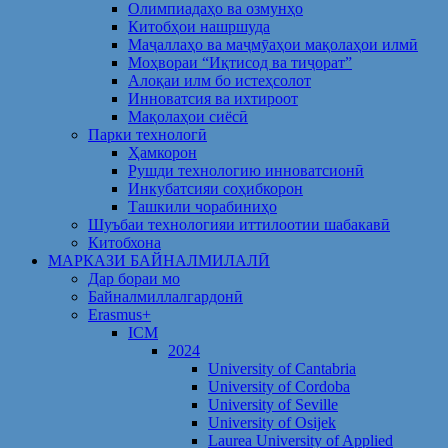
Олимпиадаҳо ва озмунҳо
Китобҳои нашршуда
Маҷаллаҳо ва маҷмӯаҳои мақолаҳои илмӣ
Моҳвораи “Иқтисод ва тиҷорат”
Алоқаи илм бо истеҳсолот
Инноватсия ва ихтироот
Мақолаҳои сиёсӣ
Парки технологӣ
Ҳамкорон
Рушди технологию инноватсионӣ
Инкубатсияи соҳибкорон
Ташкили чорабиниҳо
Шуъбаи технологияи иттилоотии шабакавӣ
Китобхона
МАРКАЗИ БАЙНАЛМИЛАЛӢ
Дар бораи мо
Байналмиллалгардонӣ
Erasmus+
ICM
2024
University of Cantabria
University of Cordoba
University of Seville
University of Osijek
Laurea University of Applied