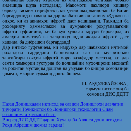
андешида шуда истодаанд. Мақомоти дахлдори кишвар
барвақт тасмим гирифтааст, ки ҳамаи шаҳрвандонаш ба Ватан
баргардонида шаванд ва дар навбати аввал занону кӯдакон ва
онҳое, ки аз ақидаҳои ифротӣ даст кашидаанд. Таъкидан ба
роҳбарияту ҳаммаслакон ва думравони роҳгумзадагони
ифротӣ гуфтанием, ки ба худ хулосаи зарурӣ бароварда, аз
амалҳои номатлуб ва талқинкунандаи ақидаи ифротӣ даст
кашида, ба диёрашон баргарданд!
Дар интиҳо гуфтанием, ки имрўзҳо дар шабакаҳои иҷтимоӣ
роҳандозӣ гардидани барномаҳои сар то муғризонаю
тарғибгари ғояҳои ифротӣ моро вазифадор месозад, ки дар
самти ҳамкории густурда бо волидайни муҳоҷирони меҳнатӣ
ва робитаи мустақим доштан ва умуман бо қишри осебпазири
ҷомеа ҳамкории судманд дошта бошем.
Ш. АБДУЛФАЙЗОВА ,
сармутахассис оид ба
сомонаи ДИС ДДТТ
Post
Предыдущая
Назад
Донишкадаи иқтисод ва савдои Донишгоҳи давлатии
запись:
тиҷорати Тоҷикистон бо Донишгоҳи технологии Сиан
navigation
созишномаи ҳамкорӣ баст.
Следующая
Вперед
ДИС ДДТТ дар ш. Хуҷанд ба Алянси донишгоҳҳои
запись:
Роҳи Абрешим шомил гардид!