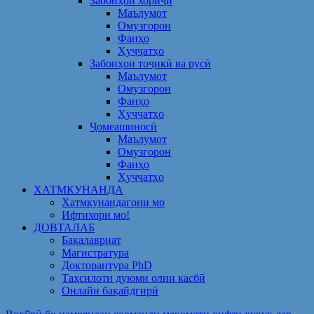
Забонҳои хориҷӣ
Маълумот
Омузгорон
Фанҳо
Ҳуҷҷатҳо
Забонҳои тоҷикӣ ва русӣ
Маълумот
Омузгорон
Фанҳо
Ҳуҷҷатҳо
Ҷомеашиносӣ
Маълумот
Омузгорон
Фанҳо
Ҳуҷҷатҳо
ХАТМКУНАНДА
Хатмкунандагони мо
Ифтихори мо!
ДОВТАЛАБ
Бакалавриат
Магистратура
Докторантура PhD
Таҳсилоти дуюми олии касбӣ
Онлайн бақайдгирӣ