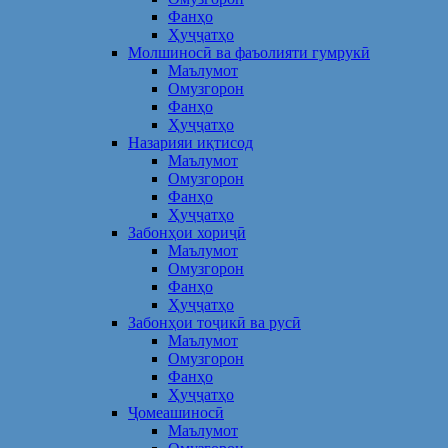
Фанҳо
Ҳуҷҷатҳо
Молшиносӣ ва фаъолияти гумрукӣ
Маълумот
Омузгорон
Фанҳо
Ҳуҷҷатҳо
Назарияи иқтисод
Маълумот
Омузгорон
Фанҳо
Ҳуҷҷатҳо
Забонҳои хориҷӣ
Маълумот
Омузгорон
Фанҳо
Ҳуҷҷатҳо
Забонҳои тоҷикӣ ва русӣ
Маълумот
Омузгорон
Фанҳо
Ҳуҷҷатҳо
Ҷомеашиносӣ
Маълумот