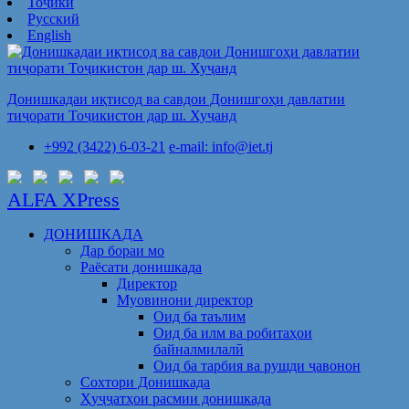
Тоҷикӣ
Русский
English
Донишкадаи иқтисод ва савдои Донишгоҳи давлатии
тиҷорати Тоҷикистон дар ш. Хуҷанд
+992 (3422) 6-03-21
e-mail: info@iet.tj
ALFA XPress
ДОНИШКАДА
Дар бораи мо
Раёсати донишкада
Директор
Муовинони директор
Оид ба таълим
Оид ба илм ва робитаҳои
байналмилалӣ
Оид ба тарбия ва рушди ҷавонон
Сохтори Донишкада
Ҳуҷҷатҳои расмии донишкада