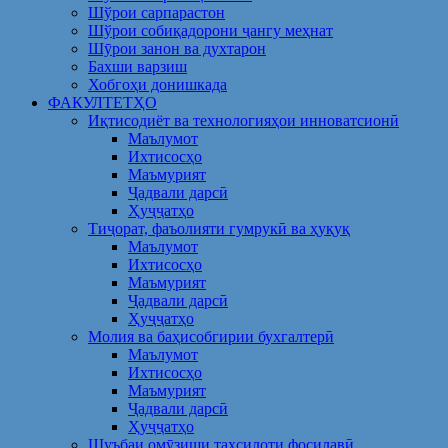
Шўрои сарпарастон
Шўрои собиқадорони ҷангу меҳнат
Шӯрои занон ва духтарон
Бахши варзиш
Хобгоҳи донишкада
ФАКУЛТЕТҲО
Иқтисодиёт ва технологияҳои инноватсионӣ
Маълумот
Ихтисосҳо
Маъмурият
Ҷадвали дарсӣ
Ҳуҷҷатҳо
Тиҷорат, фаъолияти гумрукӣ ва ҳуқуқ
Маълумот
Ихтисосҳо
Маъмурият
Ҷадвали дарсӣ
Ҳуҷҷатҳо
Молия ва баҳисобгирии бухгалтерӣ
Маълумот
Ихтисосҳо
Маъмурият
Ҷадвали дарсӣ
Ҳуҷҷатҳо
Шуъбаи омӯзиши таҳсилоти фосилавӣ