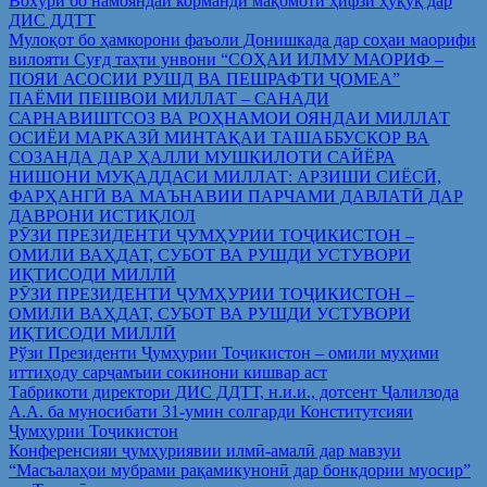
Вохўрӣ бо намояндаи корманди мақомоти ҳифзи ҳуқуқ дар
ДИС ДДТТ
Мулоқот бо ҳамкорони фаъоли Донишкада дар соҳаи маорифи
вилояти Суғд таҳти унвони “СОҲАИ ИЛМУ МАОРИФ –
ПОЯИ АСОСИИ РУШД ВА ПЕШРАФТИ ҶОМЕА”
ПАЁМИ ПЕШВОИ МИЛЛАТ – САНАДИ
САРНАВИШТСОЗ ВА РОҲНАМОИ ОЯНДАИ МИЛЛАТ
ОСИЁИ МАРКАЗӢ МИНТАҚАИ ТАШАББУСКОР ВА
СОЗАНДА ДАР ҲАЛЛИ МУШКИЛОТИ САЙЁРА
НИШОНИ МУҚАДДАСИ МИЛЛАТ: АРЗИШИ СИЁСӢ,
ФАРҲАНГӢ ВА МАЪНАВИИ ПАРЧАМИ ДАВЛАТӢ ДАР
ДАВРОНИ ИСТИҚЛОЛ
РӮЗИ ПРЕЗИДЕНТИ ҶУМҲУРИИ ТОҶИКИСТОН –
ОМИЛИ ВАҲДАТ, СУБОТ ВА РУШДИ УСТУВОРИ
ИҚТИСОДИ МИЛЛӢ
РӮЗИ ПРЕЗИДЕНТИ ҶУМҲУРИИ ТОҶИКИСТОН –
ОМИЛИ ВАҲДАТ, СУБОТ ВА РУШДИ УСТУВОРИ
ИҚТИСОДИ МИЛЛӢ
Рўзи Президенти Ҷумҳурии Тоҷикистон – омили муҳими
иттиҳоду сарҷамъии сокинони кишвар аст
Табрикоти директори ДИС ДДТТ, н.и.и., дотсент Ҷалилзода
А.А. ба муносибати 31-умин солгарди Конститутсияи
Ҷумҳурии Тоҷикистон
Конференсияи ҷумҳуриявии илмӣ-амалӣ дар мавзуи
“Масъалаҳои мубрами рақамикунонӣ дар бонкдории муосир”