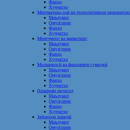
Фанҳо
Ҳуҷҷатҳо
Математика олӣ ва технологияҳои инноватси
Маълумот
Омузгорон
Фанҳо
Ҳуҷҷатҳо
Менеҷмент ва маркетинг
Маълумот
Омузгорон
Фанҳо
Ҳуҷҷатҳо
Молшиносӣ ва фаъолияти гумрукӣ
Маълумот
Омузгорон
Фанҳо
Ҳуҷҷатҳо
Назарияи иқтисод
Маълумот
Омузгорон
Фанҳо
Ҳуҷҷатҳо
Забонҳои хориҷӣ
Маълумот
Омузгорон