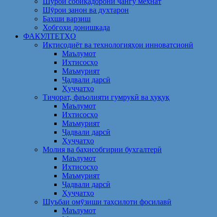
Шўрои собиқадорони ҷангу меҳнат
Шӯрои занон ва духтарон
Бахши варзиш
Хобгоҳи донишкада
ФАКУЛТЕТҲО
Иқтисодиёт ва технологияҳои инноватсионӣ
Маълумот
Ихтисосҳо
Маъмурият
Ҷадвали дарсӣ
Ҳуҷҷатҳо
Тиҷорат, фаъолияти гумрукӣ ва ҳуқуқ
Маълумот
Ихтисосҳо
Маъмурият
Ҷадвали дарсӣ
Ҳуҷҷатҳо
Молия ва баҳисобгирии бухгалтерӣ
Маълумот
Ихтисосҳо
Маъмурият
Ҷадвали дарсӣ
Ҳуҷҷатҳо
Шуъбаи омӯзиши таҳсилоти фосилавӣ
Маълумот