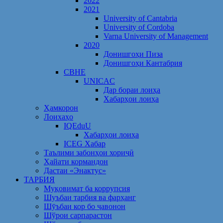
2022
2021
University of Cantabria
University of Cordoba
Varna University of Management
2020
Донишгоҳи Пиза
Донишгоҳи Кантабрия
CBHE
UNICAC
Дар бораи лоиҳа
Хабарҳои лоиҳа
Ҳамкорон
Лоихаҳо
IQEduU
Хабарҳои лоиҳа
ICEG Хабар
Таълими забонҳои хориҷӣ
Ҳайати кормандон
Дастаи «Энактус»
ТАРБИЯ
Муқовимат ба коррупсия
Шуъбаи тарбия ва фарҳанг
Шӯъбаи кор бо ҷавонон
Шўрои сарпарастон