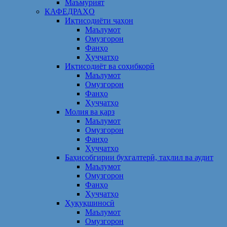
Маъмурият
КАФЕДРАҲО
Иқтисодиёти ҷаҳон
Маълумот
Омузгорон
Фанҳо
Ҳуҷҷатҳо
Иқтисодиёт ва соҳибкорӣ
Маълумот
Омузгорон
Фанҳо
Ҳуҷҷатҳо
Молия ва қарз
Маълумот
Омузгорон
Фанҳо
Ҳуҷҷатҳо
Баҳисобгирии бухгалтерӣ, таҳлил ва аудит
Маълумот
Омузгорон
Фанҳо
Ҳуҷҷатҳо
Ҳуқуқшиносӣ
Маълумот
Омузгорон