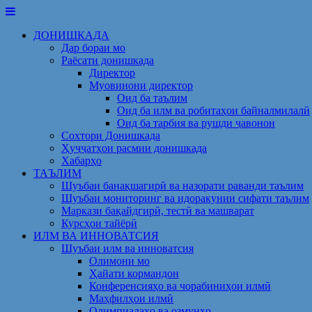
Skip
to
ДОНИШКАДА
content
Дар бораи мо
Раёсати донишкада
Директор
Муовинони директор
Оид ба таълим
Оид ба илм ва робитаҳои байналмилалӣ
Оид ба тарбия ва рушди ҷавонон
Сохтори Донишкада
Ҳуҷҷатҳои расмии донишкада
Хабарҳо
ТАЪЛИМ
Шуъбаи банақшагирӣ ва назорати раванди таълим
Шуъбаи мониторинг ва идоракунии сифати таълим
Маркази бақайдгирӣ, тестӣ ва машварат
Курсҳои тайёрӣ
ИЛМ ВА ИННОВАТСИЯ
Шуъбаи илм ва инноватсия
Олимони мо
Ҳайати кормандон
Конференсияҳо ва чорабиниҳои илмӣ
Маҳфилҳои илмӣ
Олимпиадаҳо ва озмунҳо