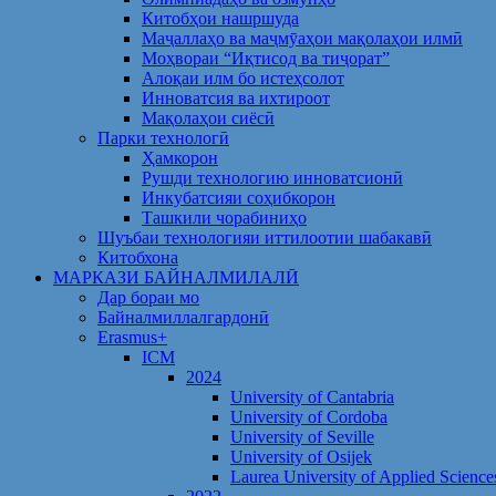
Китобҳои нашршуда
Маҷаллаҳо ва маҷмӯаҳои мақолаҳои илмӣ
Моҳвораи “Иқтисод ва тиҷорат”
Алоқаи илм бо истеҳсолот
Инноватсия ва ихтироот
Мақолаҳои сиёсӣ
Парки технологӣ
Ҳамкорон
Рушди технологию инноватсионӣ
Инкубатсияи соҳибкорон
Ташкили чорабиниҳо
Шуъбаи технологияи иттилоотии шабакавӣ
Китобхона
МАРКАЗИ БАЙНАЛМИЛАЛӢ
Дар бораи мо
Байналмиллалгардонӣ
Erasmus+
ICM
2024
University of Cantabria
University of Cordoba
University of Seville
University of Osijek
Laurea University of Applied Science