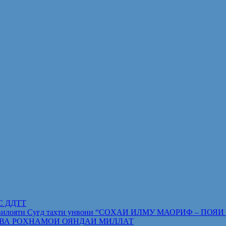
ИС ДДТТ
орифи вилояти Суғд таҳти унвони “СОҲАИ ИЛМУ МАОРИФ –
 ВА РОҲНАМОИ ОЯНДАИ МИЛЛАТ