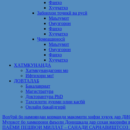
Фанҳо
Ҳуҷҷатҳо
Забонҳои тоҷикӣ ва русӣ
Маълумот
Омузгорон
Фанҳо
Ҳуҷҷатҳо
Ҷомеашиносӣ
Маълумот
Омузгорон
Фанҳо
Ҳуҷҷатҳо
ХАТМКУНАНДА
Хатмкунандагони мо
Ифтихори мо!
ДОВТАЛАБ
Бакалавриат
Магистратура
Докторантура PhD
Таҳсилоти дуюми олии касбӣ
Онлайн бақайдгирӣ
Вохўрӣ бо намояндаи корманди мақомоти ҳифзи ҳуқуқ дар Д
Мулоқот бо ҳамкорони фаъоли Донишкада дар соҳаи ма
ПАЁМИ ПЕШВОИ МИЛЛАТ – САНАДИ САРНАВИШТСОЗ