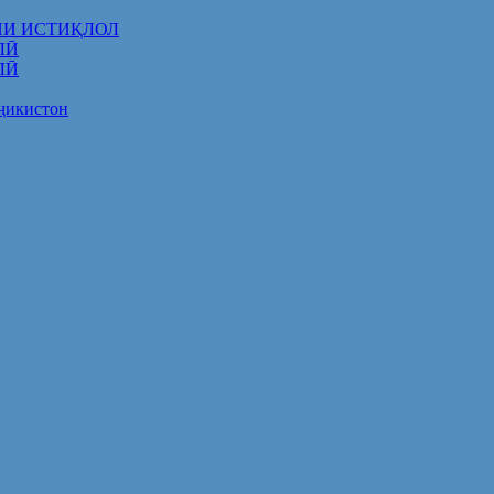
НИ ИСТИҚЛОЛ
ЛӢ
ЛӢ
оҷикистон