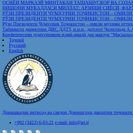
ОСИЁИ МАРКАЗӢ МИНТАҚАИ ТАШАББУСКОР ВА СОЗА
НИШОНИ МУҚАДДАСИ МИЛЛАТ: АРЗИШИ СИЁСӢ, ФАР
РӮЗИ ПРЕЗИДЕНТИ ҶУМҲУРИИ ТОҶИКИСТОН – ОМИЛИ
РӮЗИ ПРЕЗИДЕНТИ ҶУМҲУРИИ ТОҶИКИСТОН – ОМИЛИ
Рўзи Президенти Ҷумҳурии Тоҷикистон – омили муҳими иттиҳ
Табрикоти директори ДИС ДДТТ, н.и.и., дотсент Ҷалилзода А
Конференсияи ҷумҳуриявии илмӣ-амалӣ дар мавзуи “Масъалаҳ
Тоҷикӣ
Русский
English
Донишкадаи иқтисод ва савдои Донишгоҳи давлатии тиҷорати 
+992 (3422) 6-03-21
e-mail: info@iet.tj