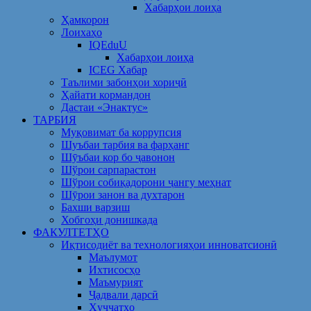
Хабарҳои лоиҳа
Ҳамкорон
Лоихаҳо
IQEduU
Хабарҳои лоиҳа
ICEG Хабар
Таълими забонҳои хориҷӣ
Ҳайати кормандон
Дастаи «Энактус»
ТАРБИЯ
Муқовимат ба коррупсия
Шуъбаи тарбия ва фарҳанг
Шӯъбаи кор бо ҷавонон
Шўрои сарпарастон
Шўрои собиқадорони ҷангу меҳнат
Шӯрои занон ва духтарон
Бахши варзиш
Хобгоҳи донишкада
ФАКУЛТЕТҲО
Иқтисодиёт ва технологияҳои инноватсионӣ
Маълумот
Ихтисосҳо
Маъмурият
Ҷадвали дарсӣ
Ҳуҷҷатҳо