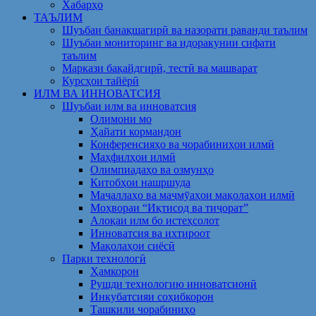
Хабарҳо
ТАЪЛИМ
Шуъбаи банақшагирӣ ва назорати раванди таълим
Шуъбаи мониторинг ва идоракунии сифати
таълим
Маркази бақайдгирӣ, тестӣ ва машварат
Курсҳои тайёрӣ
ИЛМ ВА ИННОВАТСИЯ
Шуъбаи илм ва инноватсия
Олимони мо
Ҳайати кормандон
Конференсияҳо ва чорабиниҳои илмӣ
Маҳфилҳои илмӣ
Олимпиадаҳо ва озмунҳо
Китобҳои нашршуда
Маҷаллаҳо ва маҷмӯаҳои мақолаҳои илмӣ
Моҳвораи “Иқтисод ва тиҷорат”
Алоқаи илм бо истеҳсолот
Инноватсия ва ихтироот
Мақолаҳои сиёсӣ
Парки технологӣ
Ҳамкорон
Рушди технологию инноватсионӣ
Инкубатсияи соҳибкорон
Ташкили чорабиниҳо