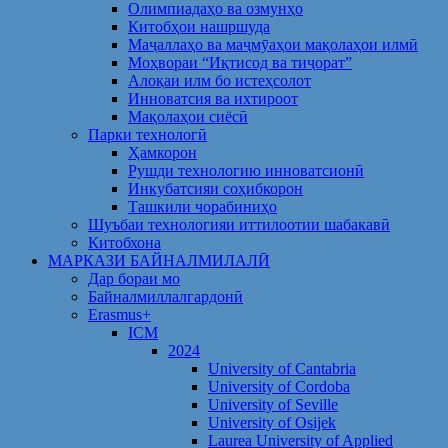
Олимпиадаҳо ва озмунҳо
Китобҳои нашршуда
Маҷаллаҳо ва маҷмӯаҳои мақолаҳои илмӣ
Моҳвораи “Иқтисод ва тиҷорат”
Алоқаи илм бо истеҳсолот
Инноватсия ва ихтироот
Мақолаҳои сиёсӣ
Парки технологӣ
Ҳамкорон
Рушди технологию инноватсионӣ
Инкубатсияи соҳибкорон
Ташкили чорабиниҳо
Шуъбаи технологияи иттилоотии шабакавӣ
Китобхона
МАРКАЗИ БАЙНАЛМИЛАЛӢ
Дар бораи мо
Байналмиллалгардонӣ
Erasmus+
ICM
2024
University of Cantabria
University of Cordoba
University of Seville
University of Osijek
Laurea University of Applied