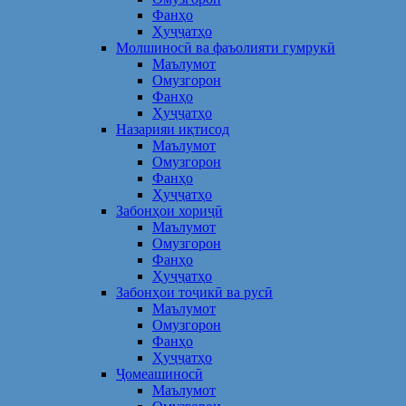
Фанҳо
Ҳуҷҷатҳо
Молшиносӣ ва фаъолияти гумрукӣ
Маълумот
Омузгорон
Фанҳо
Ҳуҷҷатҳо
Назарияи иқтисод
Маълумот
Омузгорон
Фанҳо
Ҳуҷҷатҳо
Забонҳои хориҷӣ
Маълумот
Омузгорон
Фанҳо
Ҳуҷҷатҳо
Забонҳои тоҷикӣ ва русӣ
Маълумот
Омузгорон
Фанҳо
Ҳуҷҷатҳо
Ҷомеашиносӣ
Маълумот