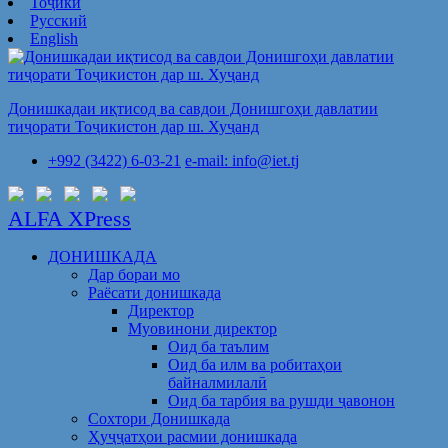
Тоҷикӣ
Русский
English
Донишкадаи иқтисод ва савдои Донишгоҳи давлатии
тиҷорати Тоҷикистон дар ш. Хуҷанд
+992 (3422) 6-03-21
e-mail: info@iet.tj
ALFA XPress
ДОНИШКАДА
Дар бораи мо
Раёсати донишкада
Директор
Муовинони директор
Оид ба таълим
Оид ба илм ва робитаҳои
байналмилалӣ
Оид ба тарбия ва рушди ҷавонон
Сохтори Донишкада
Ҳуҷҷатҳои расмии донишкада