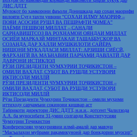
Вохўрӣ бо намояндаи корманди мақомоти ҳифзи ҳуқуқ дар
ДИС ДДТТ
Мулоқот бо ҳамкорони фаъоли Донишкада дар соҳаи маорифи
вилояти Суғд таҳти унвони “СОҲАИ ИЛМУ МАОРИФ –
ПОЯИ АСОСИИ РУШД ВА ПЕШРАФТИ ҶОМЕА”
ПАЁМИ ПЕШВОИ МИЛЛАТ – САНАДИ
САРНАВИШТСОЗ ВА РОҲНАМОИ ОЯНДАИ МИЛЛАТ
ОСИЁИ МАРКАЗӢ МИНТАҚАИ ТАШАББУСКОР ВА
СОЗАНДА ДАР ҲАЛЛИ МУШКИЛОТИ САЙЁРА
НИШОНИ МУҚАДДАСИ МИЛЛАТ: АРЗИШИ СИЁСӢ,
ФАРҲАНГӢ ВА МАЪНАВИИ ПАРЧАМИ ДАВЛАТӢ ДАР
ДАВРОНИ ИСТИҚЛОЛ
РӮЗИ ПРЕЗИДЕНТИ ҶУМҲУРИИ ТОҶИКИСТОН –
ОМИЛИ ВАҲДАТ, СУБОТ ВА РУШДИ УСТУВОРИ
ИҚТИСОДИ МИЛЛӢ
РӮЗИ ПРЕЗИДЕНТИ ҶУМҲУРИИ ТОҶИКИСТОН –
ОМИЛИ ВАҲДАТ, СУБОТ ВА РУШДИ УСТУВОРИ
ИҚТИСОДИ МИЛЛӢ
Рўзи Президенти Ҷумҳурии Тоҷикистон – омили муҳими
иттиҳоду сарҷамъии сокинони кишвар аст
Табрикоти директори ДИС ДДТТ, н.и.и., дотсент Ҷалилзода
А.А. ба муносибати 31-умин солгарди Конститутсияи
Ҷумҳурии Тоҷикистон
Конференсияи ҷумҳуриявии илмӣ-амалӣ дар мавзуи
“Масъалаҳои мубрами рақамикунонӣ дар бонкдории муосир”