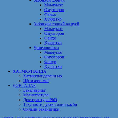
Забонҳои хориҷӣ
Маълумот
Омузгорон
Фанҳо
Ҳуҷҷатҳо
Забонҳои тоҷикӣ ва русӣ
Маълумот
Омузгорон
Фанҳо
Ҳуҷҷатҳо
Ҷомеашиносӣ
Маълумот
Омузгорон
Фанҳо
Ҳуҷҷатҳо
ХАТМКУНАНДА
Хатмкунандагони мо
Ифтихори мо!
ДОВТАЛАБ
Бакалавриат
Магистратура
Докторантура PhD
Таҳсилоти дуюми олии касбӣ
Онлайн бақайдгирӣ