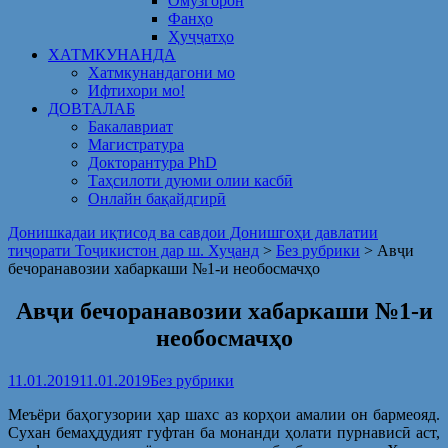
Омузгорон
Фанҳо
Ҳуҷҷатҳо
ХАТМКУНАНДА
Хатмкунандагони мо
Ифтихори мо!
ДОВТАЛАБ
Бакалавриат
Магистратура
Докторантура PhD
Таҳсилоти дуюми олии касбӣ
Онлайн бақайдгирӣ
Донишкадаи иқтисод ва савдои Донишгоҳи давлатии
тиҷорати Тоҷикистон дар ш. Хуҷанд
>
Без рубрики
>
Авҷи
бечоранавозии хабаркаши №1-и необосмачҳо
Авҷи бечоранавозии хабаркаши №1-и
необосмачҳо
11.01.2019
11.01.2019
Без рубрики
Меъёри баҳогузории ҳар шахс аз корҳои амалии он бармеояд.
Сухан бемаҳдудият гуфтан ба монанди ҳолати пурнависӣ аст,