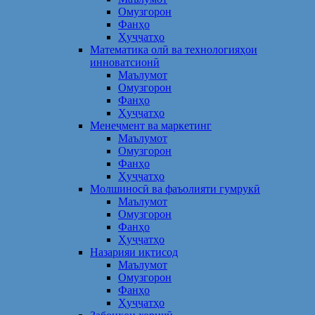
Омузгорон
Фанҳо
Ҳуҷҷатҳо
Математика олӣ ва технологияҳои
инноватсионӣ
Маълумот
Омузгорон
Фанҳо
Ҳуҷҷатҳо
Менеҷмент ва маркетинг
Маълумот
Омузгорон
Фанҳо
Ҳуҷҷатҳо
Молшиносӣ ва фаъолияти гумрукӣ
Маълумот
Омузгорон
Фанҳо
Ҳуҷҷатҳо
Назарияи иқтисод
Маълумот
Омузгорон
Фанҳо
Ҳуҷҷатҳо