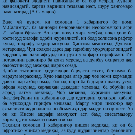
ки фалокати эҷодиёти нависандаро ба бор меорад. Ҳунари
нависандагӣ, ҳаргиз варзиши тездавак нест, шӯру ҳангомаро
намепазирад (А.Самадов).
Вале чӣ кунем, ки сомонаи 1 хабарнигор бо номи
М.Салимпул, ба минбари бечоранавозии необосмачҳои асри
21 табдил ёфтааст. Аз зери нохун чирк меҷӯяд, воқеаҳоро ба
хости худ хилофи одоби журналистӣ, ки бояд холисона рафтор
кунад, таҳрифу таҳрир мекунад. Ҳангома меангезад. Душман
метарошад. Чун солҳои дароз дар ғарибиву муҳоҷират зиндагӣ
кардааст, як навъ афсурдагии рӯхӣ ӯро фаро гирифтааст. Ин
нотавонии равониро ба коғаз мерезад ва дунёву охиратро дар
бадбахтии худ мехоҳад шарик созад.
Ҷанбаи эътирозии ҳодисаҳоро барҷаста сохта, бетаамул ба
мардум мерасонад. Худо накарда агар дар ҷое номи корманди
давлат дар ахбор омада бошад, онро ба бадтарин шаклу усул,
ифода мекунад, сарлавҳаи дакаданг мемонад, ба обрӯйи ин
афрод латма мезанад. Ҷор мезанад, хурсандӣ мекунад.
Фазлфурӯшии ин хабарнигор дар одитарин ҳолатҳои хабарӣ
ба мушоҳида гирифта мешавад. Маргу мири инсонҳо дар
фаъолияти журналисти необсмачиҳо дар мадди назар нест. Аз
он ки Инсон ашрафи махлуқот аст, баъд сиёсатмадору
корманд, ин хомакач намепазирад.
Таҳлили сомонаи 1 хабарнигор нишон медиҳад, ки он ба
ифротиҳо минбар медиҳад, аз буду шудаш зиёдтар фаъолияти