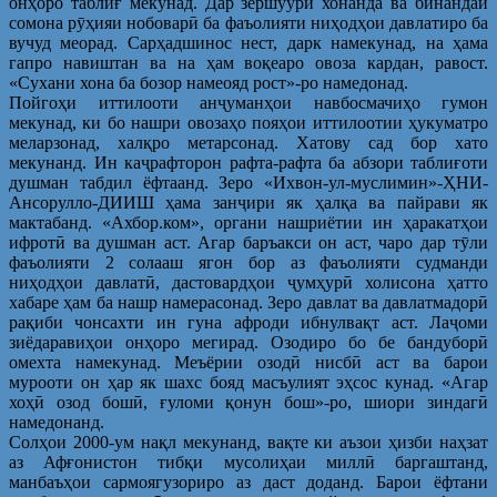
онҳоро таблиғ мекунад. Дар зершуури хонанда ва бинандаи
сомона рӯҳияи нобоварӣ ба фаъолияти ниҳодҳои давлатиро ба
вучуд меорад. Сарҳадшинос нест, дарк намекунад, на ҳама
гапро навиштан ва на ҳам воқеаро овоза кардан, равост.
«Сухани хона ба бозор намеояд рост»-ро намедонад.
Пойгоҳи иттилооти анҷуманҳои навбосмачиҳо гумон
мекунад, ки бо нашри овозаҳо пояҳои иттилоотии ҳукуматро
меларзонад, халқро метарсонад. Хатову сад бор хато
мекунанд. Ин каҷрафторон рафта-рафта ба абзори таблиғоти
душман табдил ёфтаанд. Зеро «Ихвон-ул-муслимин»-ҲНИ-
Ансорулло-ДИИШ ҳама занҷири як ҳалқа ва пайрави як
мактабанд. «Ахбор.ком», органи нашриётии ин ҳаракатҳои
ифротӣ ва душман аст. Агар баръакси он аст, чаро дар тӯли
фаъолияти 2 солааш ягон бор аз фаъолияти судманди
ниҳодҳои давлатӣ, дастовардҳои ҷумҳурӣ холисона ҳатто
хабаре ҳам ба нашр намерасонад. Зеро давлат ва давлатмадорӣ
рақиби чонсахти ин гуна афроди ибнулвақт аст. Лаҷоми
зиёдаравиҳои онҳоро мегирад. Озодиро бо бе бандуборӣ
омехта намекунад. Меъёрии озодӣ нисбӣ аст ва барои
мурооти он ҳар як шахс бояд масъулият эҳсос кунад. «Агар
хоҳӣ озод бошӣ, ғуломи қонун бош»-ро, шиори зиндагӣ
намедонанд.
Солҳои 2000-ум нақл мекунанд, вақте ки аъзои ҳизби наҳзат
аз Афғонистон тибқи мусолиҳаи миллӣ баргаштанд,
манбаъҳои сармоягузориро аз даст доданд. Барои ёфтани