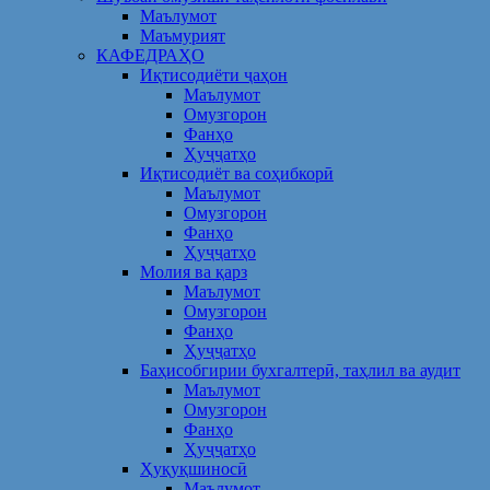
Маълумот
Маъмурият
КАФЕДРАҲО
Иқтисодиёти ҷаҳон
Маълумот
Омузгорон
Фанҳо
Ҳуҷҷатҳо
Иқтисодиёт ва соҳибкорӣ
Маълумот
Омузгорон
Фанҳо
Ҳуҷҷатҳо
Молия ва қарз
Маълумот
Омузгорон
Фанҳо
Ҳуҷҷатҳо
Баҳисобгирии бухгалтерӣ, таҳлил ва аудит
Маълумот
Омузгорон
Фанҳо
Ҳуҷҷатҳо
Ҳуқуқшиносӣ
Маълумот