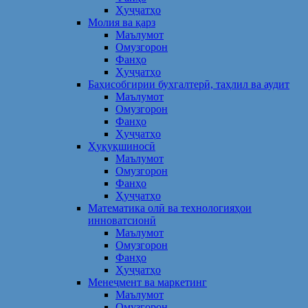
Ҳуҷҷатҳо
Молия ва қарз
Маълумот
Омузгорон
Фанҳо
Ҳуҷҷатҳо
Баҳисобгирии бухгалтерӣ, таҳлил ва аудит
Маълумот
Омузгорон
Фанҳо
Ҳуҷҷатҳо
Ҳуқуқшиносӣ
Маълумот
Омузгорон
Фанҳо
Ҳуҷҷатҳо
Математика олӣ ва технологияҳои
инноватсионӣ
Маълумот
Омузгорон
Фанҳо
Ҳуҷҷатҳо
Менеҷмент ва маркетинг
Маълумот
Омузгорон