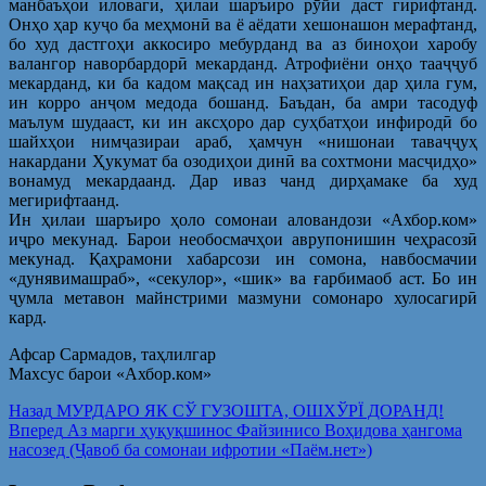
манбаъҳои иловагӣ, ҳилаи шаръиро рӯйи даст гирифтанд.
Онҳо ҳар куҷо ба меҳмонӣ ва ё аёдати хешонашон мерафтанд,
бо худ дастгоҳи аккосиро мебурданд ва аз биноҳои харобу
валангор наворбардорӣ мекарданд. Атрофиёни онҳо тааҷҷуб
мекарданд, ки ба кадом мақсад ин наҳзатиҳои дар ҳила гум,
ин корро анҷом медода бошанд. Баъдан, ба амри тасодуф
маълум шудааст, ки ин аксҳоро дар суҳбатҳои инфиродӣ бо
шайхҳои нимҷазираи араб, ҳамчун «нишонаи таваҷҷуҳ
накардани Ҳукумат ба озодиҳои динӣ ва сохтмони масҷидҳо»
вонамуд мекардаанд. Дар иваз чанд дирҳамаке ба худ
мегирифтаанд.
Ин ҳилаи шаръиро ҳоло сомонаи аловандози «Ахбор.ком»
иҷро мекунад. Барои необосмачҳои аврупонишин чеҳрасозӣ
мекунад. Қаҳрамони хабарсози ин сомона, навбосмачии
«дунявимашраб», «секулор», «шик» ва ғарбимаоб аст. Бо ин
ҷумла метавон майнстрими мазмуни сомонаро хулосагирӣ
кард.
Афсар Сармадов, таҳлилгар
Махсус барои «Ахбор.ком»
Post
Предыдущая
Назад
МУРДАРО ЯК СЎ ГУЗОШТА, ОШХЎРЇ ДОРАНД!
запись:
Следующая
Вперед
Аз марги ҳуқуқшинос Файзинисо Воҳидова ҳангома
navigation
запись:
насозед (Ҷавоб ба сомонаи ифротии «Паём.нет»)