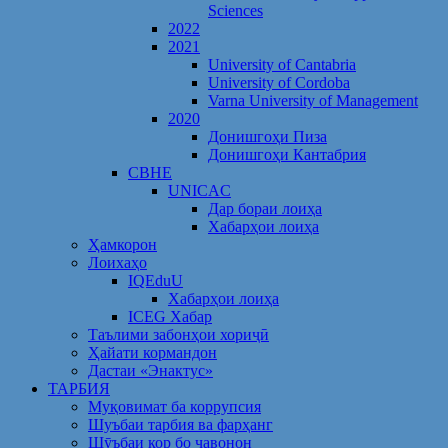
Sciences
2022
2021
University of Cantabria
University of Cordoba
Varna University of Management
2020
Донишгоҳи Пиза
Донишгоҳи Кантабрия
CBHE
UNICAC
Дар бораи лоиҳа
Хабарҳои лоиҳа
Ҳамкорон
Лоихаҳо
IQEduU
Хабарҳои лоиҳа
ICEG Хабар
Таълими забонҳои хориҷӣ
Ҳайати кормандон
Дастаи «Энактус»
ТАРБИЯ
Муқовимат ба коррупсия
Шуъбаи тарбия ва фарҳанг
Шӯъбаи кор бо ҷавонон