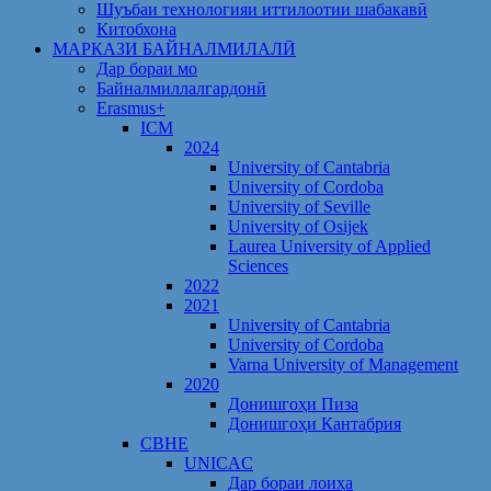
Шуъбаи технологияи иттилоотии шабакавӣ
Китобхона
МАРКАЗИ БАЙНАЛМИЛАЛӢ
Дар бораи мо
Байналмиллалгардонӣ
Erasmus+
ICM
2024
University of Cantabria
University of Cordoba
University of Seville
University of Osijek
Laurea University of Applied
Sciences
2022
2021
University of Cantabria
University of Cordoba
Varna University of Management
2020
Донишгоҳи Пиза
Донишгоҳи Кантабрия
CBHE
UNICAC
Дар бораи лоиҳа