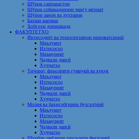
Шўрои сарпарастон
Шўрои собиқадорони ҷангу меҳнат
Шӯрои занон ва духтарон
Бахши варзиш
Хобгоҳи донишкада
ФАКУЛТЕТҲО
Иқтисодиёт ва технологияҳои инноватсионӣ
Маълумот
Ихтисосҳо
Маъмурият
Ҷадвали дарсӣ
Ҳуҷҷатҳо
Тиҷорат, фаъолияти гумрукӣ ва ҳуқуқ
Маълумот
Ихтисосҳо
Маъмурият
Ҷадвали дарсӣ
Ҳуҷҷатҳо
Молия ва баҳисобгирии бухгалтерӣ
Маълумот
Ихтисосҳо
Маъмурият
Ҷадвали дарсӣ
Ҳуҷҷатҳо
Шуъбаи омӯзиши таҳсилоти фосилавӣ