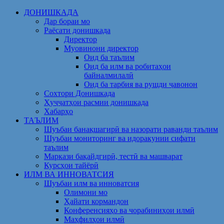
Skip
ДОНИШКАДА
to
Дар бораи мо
content
Раёсати донишкада
Директор
Муовинони директор
Оид ба таълим
Оид ба илм ва робитаҳои
байналмилалӣ
Оид ба тарбия ва рушди ҷавонон
Сохтори Донишкада
Ҳуҷҷатҳои расмии донишкада
Хабарҳо
ТАЪЛИМ
Шуъбаи банақшагирӣ ва назорати раванди таълим
Шуъбаи мониторинг ва идоракунии сифати
таълим
Маркази бақайдгирӣ, тестӣ ва машварат
Курсҳои тайёрӣ
ИЛМ ВА ИННОВАТСИЯ
Шуъбаи илм ва инноватсия
Олимони мо
Ҳайати кормандон
Конференсияҳо ва чорабиниҳои илмӣ
Маҳфилҳои илмӣ