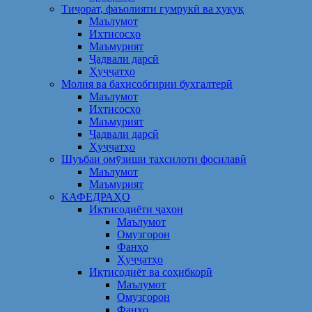
Тиҷорат, фаъолияти гумрукӣ ва ҳуқуқ
Маълумот
Ихтисосҳо
Маъмурият
Ҷадвали дарсӣ
Ҳуҷҷатҳо
Молия ва баҳисобгирии бухгалтерӣ
Маълумот
Ихтисосҳо
Маъмурият
Ҷадвали дарсӣ
Ҳуҷҷатҳо
Шуъбаи омӯзиши таҳсилоти фосилавӣ
Маълумот
Маъмурият
КАФЕДРАҲО
Иқтисодиёти ҷаҳон
Маълумот
Омузгорон
Фанҳо
Ҳуҷҷатҳо
Иқтисодиёт ва соҳибкорӣ
Маълумот
Омузгорон
Фанҳо