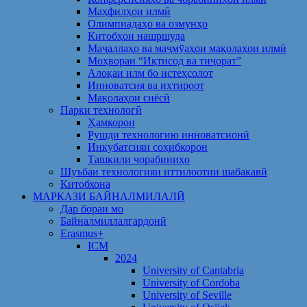
Маҳфилҳои илмӣ
Олимпиадаҳо ва озмунҳо
Китобҳои нашршуда
Маҷаллаҳо ва маҷмӯаҳои мақолаҳои илмӣ
Моҳвораи “Иқтисод ва тиҷорат”
Алоқаи илм бо истеҳсолот
Инноватсия ва ихтироот
Мақолаҳои сиёсӣ
Парки технологӣ
Ҳамкорон
Рушди технологию инноватсионӣ
Инкубатсияи соҳибкорон
Ташкили чорабиниҳо
Шуъбаи технологияи иттилоотии шабакавӣ
Китобхона
МАРКАЗИ БАЙНАЛМИЛАЛӢ
Дар бораи мо
Байналмиллалгардонӣ
Erasmus+
ICM
2024
University of Cantabria
University of Cordoba
University of Seville