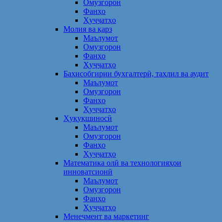
Омузгорон
Фанҳо
Ҳуҷҷатҳо
Молия ва қарз
Маълумот
Омузгорон
Фанҳо
Ҳуҷҷатҳо
Баҳисобгирии бухгалтерӣ, таҳлил ва аудит
Маълумот
Омузгорон
Фанҳо
Ҳуҷҷатҳо
Ҳуқуқшиносӣ
Маълумот
Омузгорон
Фанҳо
Ҳуҷҷатҳо
Математика олӣ ва технологияҳои
инноватсионӣ
Маълумот
Омузгорон
Фанҳо
Ҳуҷҷатҳо
Менеҷмент ва маркетинг