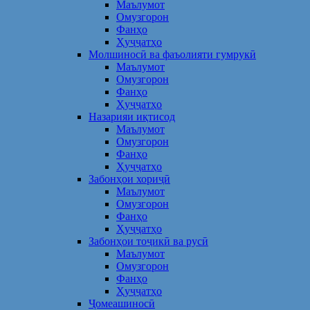
Маълумот
Омузгорон
Фанҳо
Ҳуҷҷатҳо
Молшиносӣ ва фаъолияти гумрукӣ
Маълумот
Омузгорон
Фанҳо
Ҳуҷҷатҳо
Назарияи иқтисод
Маълумот
Омузгорон
Фанҳо
Ҳуҷҷатҳо
Забонҳои хориҷӣ
Маълумот
Омузгорон
Фанҳо
Ҳуҷҷатҳо
Забонҳои тоҷикӣ ва русӣ
Маълумот
Омузгорон
Фанҳо
Ҳуҷҷатҳо
Ҷомеашиносӣ