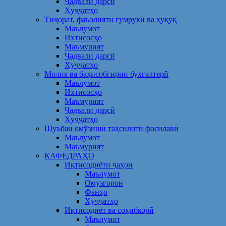
Ҷадвали дарсӣ
Ҳуҷҷатҳо
Тиҷорат, фаъолияти гумрукӣ ва ҳуқуқ
Маълумот
Ихтисосҳо
Маъмурият
Ҷадвали дарсӣ
Ҳуҷҷатҳо
Молия ва баҳисобгирии бухгалтерӣ
Маълумот
Ихтисосҳо
Маъмурият
Ҷадвали дарсӣ
Ҳуҷҷатҳо
Шуъбаи омӯзиши таҳсилоти фосилавӣ
Маълумот
Маъмурият
КАФЕДРАҲО
Иқтисодиёти ҷаҳон
Маълумот
Омузгорон
Фанҳо
Ҳуҷҷатҳо
Иқтисодиёт ва соҳибкорӣ
Маълумот