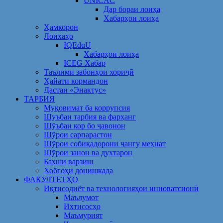
UNICAC
Дар бораи лоиҳа
Хабарҳои лоиҳа
Ҳамкорон
Лоихаҳо
IQEduU
Хабарҳои лоиҳа
ICEG Хабар
Таълими забонҳои хориҷӣ
Ҳайати кормандон
Дастаи «Энактус»
ТАРБИЯ
Муқовимат ба коррупсия
Шуъбаи тарбия ва фарҳанг
Шӯъбаи кор бо ҷавонон
Шўрои сарпарастон
Шўрои собиқадорони ҷангу меҳнат
Шӯрои занон ва духтарон
Бахши варзиш
Хобгоҳи донишкада
ФАКУЛТЕТҲО
Иқтисодиёт ва технологияҳои инноватсионӣ
Маълумот
Ихтисосҳо
Маъмурият