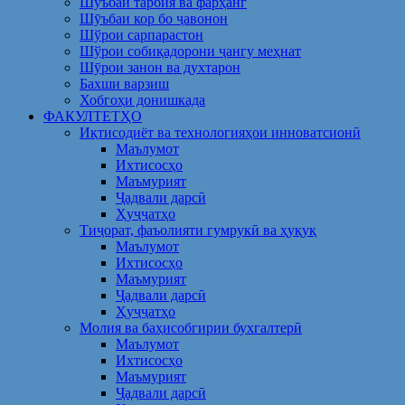
Шуъбаи тарбия ва фарҳанг
Шӯъбаи кор бо ҷавонон
Шўрои сарпарастон
Шўрои собиқадорони ҷангу меҳнат
Шӯрои занон ва духтарон
Бахши варзиш
Хобгоҳи донишкада
ФАКУЛТЕТҲО
Иқтисодиёт ва технологияҳои инноватсионӣ
Маълумот
Ихтисосҳо
Маъмурият
Ҷадвали дарсӣ
Ҳуҷҷатҳо
Тиҷорат, фаъолияти гумрукӣ ва ҳуқуқ
Маълумот
Ихтисосҳо
Маъмурият
Ҷадвали дарсӣ
Ҳуҷҷатҳо
Молия ва баҳисобгирии бухгалтерӣ
Маълумот
Ихтисосҳо
Маъмурият
Ҷадвали дарсӣ