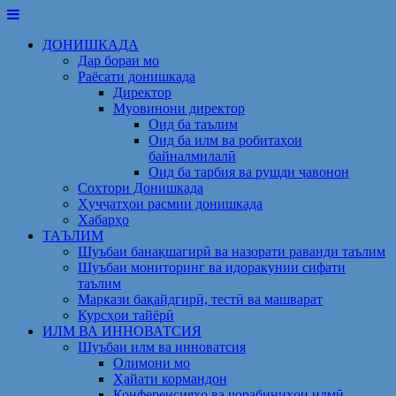
Skip
to
ДОНИШКАДА
content
Дар бораи мо
Раёсати донишкада
Директор
Муовинони директор
Оид ба таълим
Оид ба илм ва робитаҳои
байналмилалӣ
Оид ба тарбия ва рушди ҷавонон
Сохтори Донишкада
Ҳуҷҷатҳои расмии донишкада
Хабарҳо
ТАЪЛИМ
Шуъбаи банақшагирӣ ва назорати раванди таълим
Шуъбаи мониторинг ва идоракунии сифати
таълим
Маркази бақайдгирӣ, тестӣ ва машварат
Курсҳои тайёрӣ
ИЛМ ВА ИННОВАТСИЯ
Шуъбаи илм ва инноватсия
Олимони мо
Ҳайати кормандон
Конференсияҳо ва чорабиниҳои илмӣ