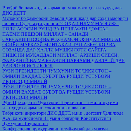
Вохўрӣ бо намояндаи корманди мақомоти ҳифзи ҳуқуқ дар
ДИС ДДТТ
Мулоқот бо ҳамкорони фаъоли Донишкада дар соҳаи маорифи
вилояти Суғд таҳти унвони “СОҲАИ ИЛМУ МАОРИФ –
ПОЯИ АСОСИИ РУШД ВА ПЕШРАФТИ ҶОМЕА”
ПАЁМИ ПЕШВОИ МИЛЛАТ – САНАДИ
САРНАВИШТСОЗ ВА РОҲНАМОИ ОЯНДАИ МИЛЛАТ
ОСИЁИ МАРКАЗӢ МИНТАҚАИ ТАШАББУСКОР ВА
СОЗАНДА ДАР ҲАЛЛИ МУШКИЛОТИ САЙЁРА
НИШОНИ МУҚАДДАСИ МИЛЛАТ: АРЗИШИ СИЁСӢ,
ФАРҲАНГӢ ВА МАЪНАВИИ ПАРЧАМИ ДАВЛАТӢ ДАР
ДАВРОНИ ИСТИҚЛОЛ
РӮЗИ ПРЕЗИДЕНТИ ҶУМҲУРИИ ТОҶИКИСТОН –
ОМИЛИ ВАҲДАТ, СУБОТ ВА РУШДИ УСТУВОРИ
ИҚТИСОДИ МИЛЛӢ
РӮЗИ ПРЕЗИДЕНТИ ҶУМҲУРИИ ТОҶИКИСТОН –
ОМИЛИ ВАҲДАТ, СУБОТ ВА РУШДИ УСТУВОРИ
ИҚТИСОДИ МИЛЛӢ
Рўзи Президенти Ҷумҳурии Тоҷикистон – омили муҳими
иттиҳоду сарҷамъии сокинони кишвар аст
Табрикоти директори ДИС ДДТТ, н.и.и., дотсент Ҷалилзода
А.А. ба муносибати 31-умин солгарди Конститутсияи
Ҷумҳурии Тоҷикистон
Конференсияи ҷумҳуриявии илмӣ-амалӣ дар мавзуи