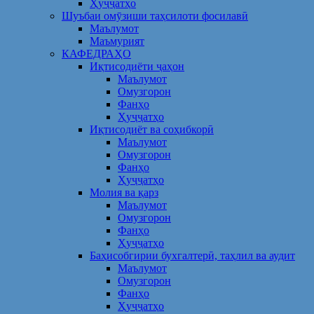
Ҳуҷҷатҳо
Шуъбаи омӯзиши таҳсилоти фосилавӣ
Маълумот
Маъмурият
КАФЕДРАҲО
Иқтисодиёти ҷаҳон
Маълумот
Омузгорон
Фанҳо
Ҳуҷҷатҳо
Иқтисодиёт ва соҳибкорӣ
Маълумот
Омузгорон
Фанҳо
Ҳуҷҷатҳо
Молия ва қарз
Маълумот
Омузгорон
Фанҳо
Ҳуҷҷатҳо
Баҳисобгирии бухгалтерӣ, таҳлил ва аудит
Маълумот
Омузгорон
Фанҳо
Ҳуҷҷатҳо