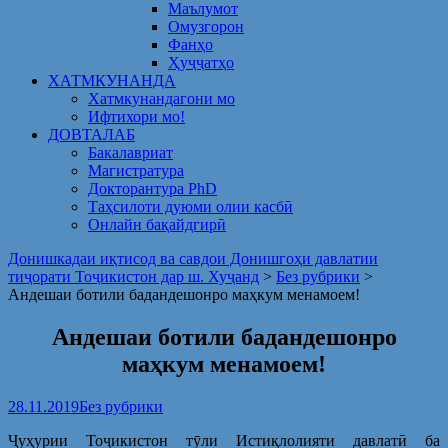
Маълумот
Омузгорон
Фанҳо
Ҳуҷҷатҳо
ХАТМКУНАНДА
Хатмкунандагони мо
Ифтихори мо!
ДОВТАЛАБ
Бакалавриат
Магистратура
Докторантура PhD
Таҳсилоти дуюми олии касбӣ
Онлайн бақайдгирӣ
Донишкадаи иқтисод ва савдои Донишгоҳи давлатии
тиҷорати Тоҷикистон дар ш. Хуҷанд
>
Без рубрики
>
Андешаи ботили бадандешонро маҳкум менамоем!
Андешаи ботили бадандешонро
маҳкум менамоем!
28.11.2019
Без рубрики
Ҷуҳурии Тоҷикистон тӯли Истиқлолияти давлатӣ ба