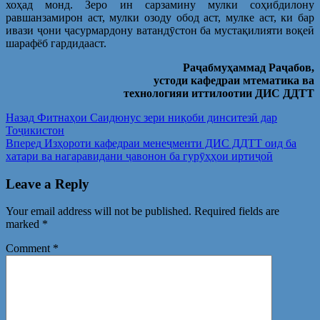
хоҳад монд. Зеро ин сарзамину мулки соҳибдилону
равшанзамирон аст, мулки озоду обод аст, мулке аст, ки бар
ивази ҷони ҷасурмардону ватандӯстон ба мустақилияти воқеӣ
шарафёб гардидааст.
Раҷабмуҳаммад Раҷабов,
устоди кафедраи мтематика ва
технологияи иттилоотии ДИС ДДТТ
Post
Предыдущая
Назад
Фитнаҳои Саидюнус зери ниқоби динситезӣ дар
запись:
Тоҷикистон
navigation
Следующая
Вперед
Изҳороти кафедраи менеҷменти ДИС ДДТТ оид ба
запись:
хатари ва нагаравидани ҷавонон ба гурӯҳҳои иртиҷоӣ
Leave a Reply
Your email address will not be published.
Required fields are
marked
*
Comment
*