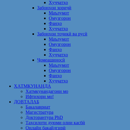
Ҳуҷҷатҳо
Забонҳои хориҷӣ
Маълумот
Омузгорон
Фанҳо
Ҳуҷҷатҳо
Забонҳои тоҷикӣ ва русӣ
Маълумот
Омузгорон
Фанҳо
Ҳуҷҷатҳо
Ҷомеашиносӣ
Маълумот
Омузгорон
Фанҳо
Ҳуҷҷатҳо
ХАТМКУНАНДА
Хатмкунандагони мо
Ифтихори мо!
ДОВТАЛАБ
Бакалавриат
Магистратура
Докторантура PhD
Таҳсилоти дуюми олии касбӣ
Онлайн бақайдгирӣ