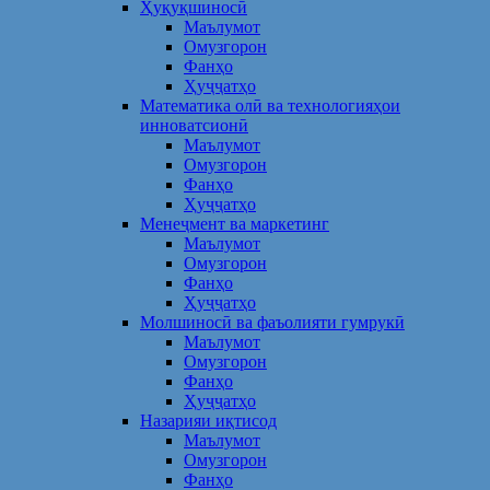
Ҳуқуқшиносӣ
Маълумот
Омузгорон
Фанҳо
Ҳуҷҷатҳо
Математика олӣ ва технологияҳои
инноватсионӣ
Маълумот
Омузгорон
Фанҳо
Ҳуҷҷатҳо
Менеҷмент ва маркетинг
Маълумот
Омузгорон
Фанҳо
Ҳуҷҷатҳо
Молшиносӣ ва фаъолияти гумрукӣ
Маълумот
Омузгорон
Фанҳо
Ҳуҷҷатҳо
Назарияи иқтисод
Маълумот
Омузгорон
Фанҳо