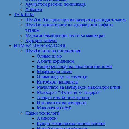
Ҳуҷҷатҳои расмии донишкада
Хабарҳо
ТАЪЛИМ
Шуъбаи банақшагирӣ ва назорати раванди таълим
Шуъбаи мониторинг ва идоракунии сифати
таълим
Маркази бақайдгирӣ, тестӣ ва машварат
Курсҳои тайёрӣ
ИЛМ ВА ИННОВАТСИЯ
Шуъбаи илм ва инноватсия
Олимони мо
Ҳайати кормандон
Конференсияҳо ва чорабиниҳои илмӣ
Маҳфилҳои илмӣ
Олимпиадаҳо ва озмунҳо
Китобҳои нашршуда
Маҷаллаҳо ва маҷмӯаҳои мақолаҳои илмӣ
Моҳвораи “Иқтисод ва тиҷорат”
Алоқаи илм бо истеҳсолот
Инноватсия ва ихтироот
Мақолаҳои сиёсӣ
Парки технологӣ
Ҳамкорон
Рушди технологию инноватсионӣ
Инкубатсияи соҳибкорон