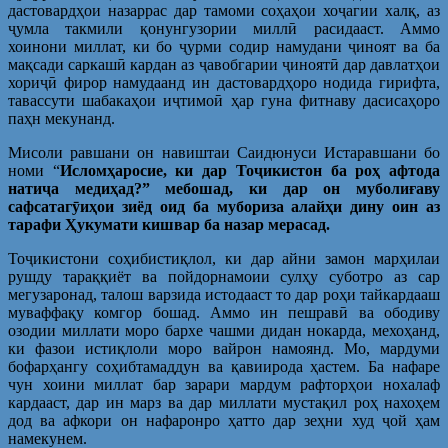
дастовардҳои назаррас дар тамоми соҳаҳои хоҷагии халқ, аз
ҷумла такмили қонунгузории миллӣ расидааст. Аммо
хоинони миллат, ки бо ҷурми содир намудани ҷиноят ва ба
мақсади саркашӣ кардан аз ҷавобгарии ҷиноятӣ дар давлатҳои
хориҷӣ фирор намудаанд ин дастовардҳоро нодида гирифта,
тавассути шабакаҳои иҷтимоӣ ҳар гуна фитнаву дасисаҳоро
паҳн мекунанд.
Мисоли равшани он навиштаи Саидюнуси Истаравшани бо
номи “
Исломҳаросие, ки дар Тоҷикистон ба роҳ афтода
натиҷа медиҳад?” мебошад, ки дар он муболиғаву
сафсатагӯиҳои зиёд оид ба мубориза алайҳи дину оин аз
тарафи Ҳукумати кишвар ба назар мерасад.
Тоҷикистони соҳибистиқлол, ки дар айни замон марҳилаи
рушду тараққиёт ва пойдорнамоии сулҳу суботро аз сар
мегузаронад, талош варзида истодааст то дар роҳи тайкардааш
муваффақу комгор бошад. Аммо ин пешравӣ ва ободиву
озодии миллати моро бархе чашми дидан нокарда, мехоҳанд,
ки фазои истиқлоли моро вайрон намоянд. Мо, мардуми
бофарҳангу соҳибтамаддун ва қавиирода ҳастем. Ба нафаре
чун хоини миллат бар зарари мардум рафторҳои нохалаф
кардааст, дар ин марз ва дар миллати мустақил роҳ нахоҳем
дод ва афкори он нафаронро ҳатто дар зеҳни худ ҷой ҳам
намекунем.