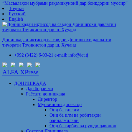
“Масъалаҳои мубрами рақамикунонӣ дар бонкдории муосир”
Тоҷикӣ
Русский
English
Донишкадаи иқтисод ва савдои Донишгоҳи давлатии
тиҷорати Тоҷикистон дар ш. Хуҷанд
+992 (3422) 6-03-21
e-mail: info@iet.tj
ALFA XPress
ДОНИШКАДА
Дар бораи мо
Раёсати донишкада
Директор
Муовинони директор
Оид ба таълим
Оид ба илм ва робитаҳои
байналмилалӣ
Оид ба тарбия ва рушди ҷавонон
Сохтори Донишкада