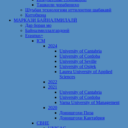
Ташкили чорабиниҳо
Шуъбаи технологияи иттилоотии шабакавӣ
Китобхона
МАРКАЗИ БАЙНАЛМИЛАЛӢ
Дар бораи мо
Байналмиллалгардонӣ
Erasmus+
ICM
2024
University of Cantabria
University of Cordoba
University of Seville
University of Osijek
Laurea University of Applied
Sciences
2022
2021
University of Cantabria
University of Cordoba
Varna University of Management
2020
Донишгоҳи Пиза
Донишгоҳи Кантабрия
CBHE