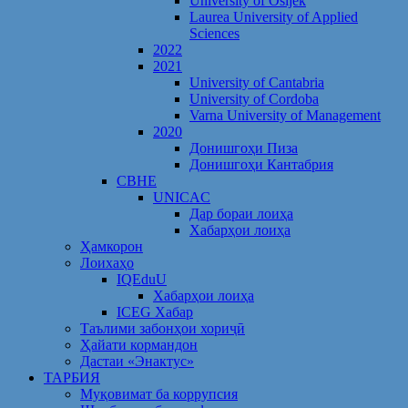
University of Osijek
Laurea University of Applied
Sciences
2022
2021
University of Cantabria
University of Cordoba
Varna University of Management
2020
Донишгоҳи Пиза
Донишгоҳи Кантабрия
CBHE
UNICAC
Дар бораи лоиҳа
Хабарҳои лоиҳа
Ҳамкорон
Лоихаҳо
IQEduU
Хабарҳои лоиҳа
ICEG Хабар
Таълими забонҳои хориҷӣ
Ҳайати кормандон
Дастаи «Энактус»
ТАРБИЯ
Муқовимат ба коррупсия