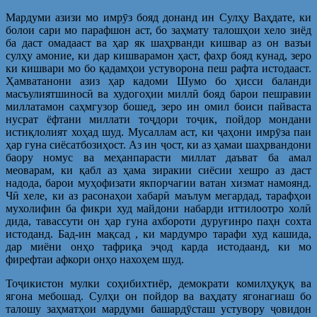
Мардуми азизи мо имрӯз бояд донанд ин Сулҳу Ваҳдате, ки
болои сари мо парафшон аст, бо заҳмату талошҳои хело зиёд
ба даст омадааст ва ҳар як шаҳрванди кишвар аз он вазъи
сулҳу амоние, ки дар кишварамон ҳаст, фахр бояд кунад, зеро
ки кишвари мо бо қадамҳои устуворона пеш рафта истодааст.
Ҳамватанони азиз ҳар кадоми Шумо бо ҳисси баланди
масъулиятшиносӣ ва худогоҳии миллӣ бояд барои пешравии
миллатамон саҳмгузор бошед, зеро ин омил боиси пайваста
нусрат ёфтани миллати тоҷдори тоҷик, пойдор мондани
истиқлолият хоҳад шуд. Мусаллам аст, ки ҷаҳони имрӯза паи
ҳар гуна сиёсатбозиҳост. Аз ин ҷост, ки аз ҳамаи шаҳрвандони
баору номус ва меҳанпарасти миллат даъват ба амал
меоварам, ки қабл аз ҳама зиракии сиёсии хешро аз даст
надода, барои муҳофизати якпорчагии ватан хизмат намоянд.
Чӣ хеле, ки аз расонаҳои хабарӣ маълум мегардад, тарафҳои
мухолифин ба фикри худ майдони набарди иттилоотро холӣ
дида, тавассути он ҳар гуна ахбороти дуруғинро паҳн сохта
истоданд. Бад-ин мақсад , ки мардумро тарафи худ кашида,
дар миёни онҳо тафриқа эҷод карда истодаанд, ки мо
фирефтаи афкори онҳо нахоҳем шуд.
Тоҷикистон мулки соҳибихтиёр, демократи комилҳуқуқ ва
ягона мебошад. Сулҳи он пойдор ва ваҳдату ягонагиаш бо
талошу заҳматҳои мардуми башардӯсташ устувору ҷовидон