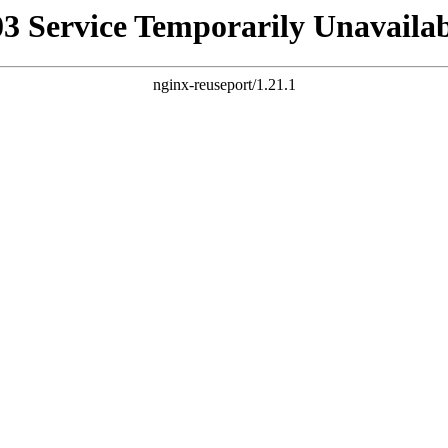
03 Service Temporarily Unavailab
nginx-reuseport/1.21.1