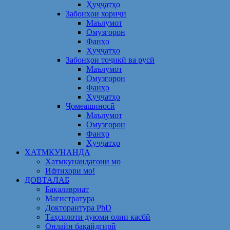
Ҳуҷҷатҳо
Забонҳои хориҷӣ
Маълумот
Омузгорон
Фанҳо
Ҳуҷҷатҳо
Забонҳои тоҷикӣ ва русӣ
Маълумот
Омузгорон
Фанҳо
Ҳуҷҷатҳо
Ҷомеашиносӣ
Маълумот
Омузгорон
Фанҳо
Ҳуҷҷатҳо
ХАТМКУНАНДА
Хатмкунандагони мо
Ифтихори мо!
ДОВТАЛАБ
Бакалавриат
Магистратура
Докторантура PhD
Таҳсилоти дуюми олии касбӣ
Онлайн бақайдгирӣ