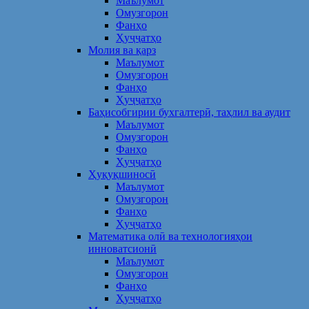
Маълумот
Омузгорон
Фанҳо
Ҳуҷҷатҳо
Молия ва қарз
Маълумот
Омузгорон
Фанҳо
Ҳуҷҷатҳо
Баҳисобгирии бухгалтерӣ, таҳлил ва аудит
Маълумот
Омузгорон
Фанҳо
Ҳуҷҷатҳо
Ҳуқуқшиносӣ
Маълумот
Омузгорон
Фанҳо
Ҳуҷҷатҳо
Математика олӣ ва технологияҳои
инноватсионӣ
Маълумот
Омузгорон
Фанҳо
Ҳуҷҷатҳо