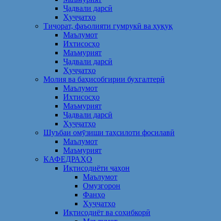
Ҷадвали дарсӣ
Ҳуҷҷатҳо
Тиҷорат, фаъолияти гумрукӣ ва ҳуқуқ
Маълумот
Ихтисосҳо
Маъмурият
Ҷадвали дарсӣ
Ҳуҷҷатҳо
Молия ва баҳисобгирии бухгалтерӣ
Маълумот
Ихтисосҳо
Маъмурият
Ҷадвали дарсӣ
Ҳуҷҷатҳо
Шуъбаи омӯзиши таҳсилоти фосилавӣ
Маълумот
Маъмурият
КАФЕДРАҲО
Иқтисодиёти ҷаҳон
Маълумот
Омузгорон
Фанҳо
Ҳуҷҷатҳо
Иқтисодиёт ва соҳибкорӣ