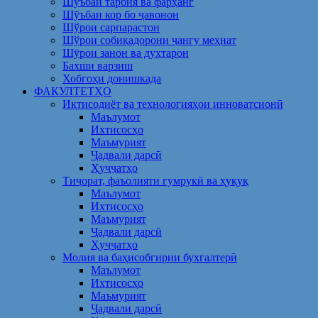
Шуъбаи тарбия ва фарҳанг
Шӯъбаи кор бо ҷавонон
Шўрои сарпарастон
Шўрои собиқадорони ҷангу меҳнат
Шӯрои занон ва духтарон
Бахши варзиш
Хобгоҳи донишкада
ФАКУЛТЕТҲО
Иқтисодиёт ва технологияҳои инноватсионӣ
Маълумот
Ихтисосҳо
Маъмурият
Ҷадвали дарсӣ
Ҳуҷҷатҳо
Тиҷорат, фаъолияти гумрукӣ ва ҳуқуқ
Маълумот
Ихтисосҳо
Маъмурият
Ҷадвали дарсӣ
Ҳуҷҷатҳо
Молия ва баҳисобгирии бухгалтерӣ
Маълумот
Ихтисосҳо
Маъмурият
Ҷадвали дарсӣ