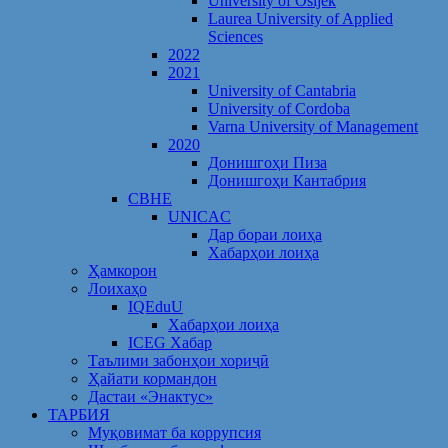
University of Osijek
Laurea University of Applied
Sciences
2022
2021
University of Cantabria
University of Cordoba
Varna University of Management
2020
Донишгоҳи Пиза
Донишгоҳи Кантабрия
CBHE
UNICAC
Дар бораи лоиҳа
Хабарҳои лоиҳа
Ҳамкорон
Лоихаҳо
IQEduU
Хабарҳои лоиҳа
ICEG Хабар
Таълими забонҳои хориҷӣ
Ҳайати кормандон
Дастаи «Энактус»
ТАРБИЯ
Муқовимат ба коррупсия