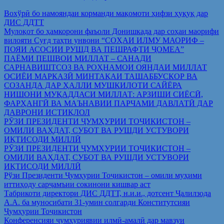
Вохўрӣ бо намояндаи корманди мақомоти ҳифзи ҳуқуқ дар
ДИС ДДТТ
Мулоқот бо ҳамкорони фаъоли Донишкада дар соҳаи маорифи
вилояти Суғд таҳти унвони “СОҲАИ ИЛМУ МАОРИФ –
ПОЯИ АСОСИИ РУШД ВА ПЕШРАФТИ ҶОМЕА”
ПАЁМИ ПЕШВОИ МИЛЛАТ – САНАДИ
САРНАВИШТСОЗ ВА РОҲНАМОИ ОЯНДАИ МИЛЛАТ
ОСИЁИ МАРКАЗӢ МИНТАҚАИ ТАШАББУСКОР ВА
СОЗАНДА ДАР ҲАЛЛИ МУШКИЛОТИ САЙЁРА
НИШОНИ МУҚАДДАСИ МИЛЛАТ: АРЗИШИ СИЁСӢ,
ФАРҲАНГӢ ВА МАЪНАВИИ ПАРЧАМИ ДАВЛАТӢ ДАР
ДАВРОНИ ИСТИҚЛОЛ
РӮЗИ ПРЕЗИДЕНТИ ҶУМҲУРИИ ТОҶИКИСТОН –
ОМИЛИ ВАҲДАТ, СУБОТ ВА РУШДИ УСТУВОРИ
ИҚТИСОДИ МИЛЛӢ
РӮЗИ ПРЕЗИДЕНТИ ҶУМҲУРИИ ТОҶИКИСТОН –
ОМИЛИ ВАҲДАТ, СУБОТ ВА РУШДИ УСТУВОРИ
ИҚТИСОДИ МИЛЛӢ
Рўзи Президенти Ҷумҳурии Тоҷикистон – омили муҳими
иттиҳоду сарҷамъии сокинони кишвар аст
Табрикоти директори ДИС ДДТТ, н.и.и., дотсент Ҷалилзода
А.А. ба муносибати 31-умин солгарди Конститутсияи
Ҷумҳурии Тоҷикистон
Конференсияи ҷумҳуриявии илмӣ-амалӣ дар мавзуи