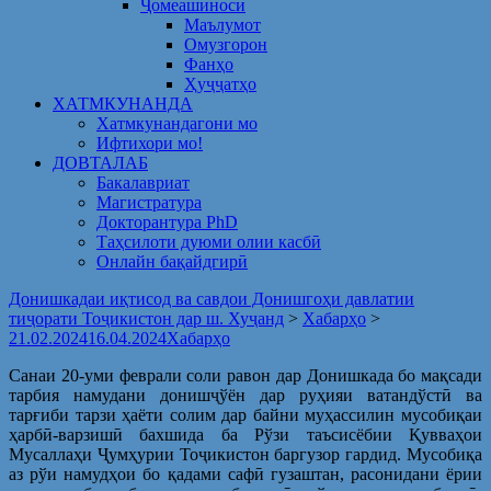
Ҷомеашиносӣ
Маълумот
Омузгорон
Фанҳо
Ҳуҷҷатҳо
ХАТМКУНАНДА
Хатмкунандагони мо
Ифтихори мо!
ДОВТАЛАБ
Бакалавриат
Магистратура
Докторантура PhD
Таҳсилоти дуюми олии касбӣ
Онлайн бақайдгирӣ
Донишкадаи иқтисод ва савдои Донишгоҳи давлатии
тиҷорати Тоҷикистон дар ш. Хуҷанд
>
Хабарҳо
>
21.02.2024
16.04.2024
Хабарҳо
Санаи 20-уми феврали соли равон дар Донишкада бо мақсади
тарбия намудани донишҷўён дар руҳияи ватандўстӣ ва
тарғиби тарзи ҳаёти солим дар байни муҳассилин мусобиқаи
ҳарбӣ-варзишӣ бахшида ба Рўзи таъсисёбии Қувваҳои
Мусаллаҳи Ҷумҳурии Тоҷикистон баргузор гардид. Мусобиқа
аз рўи намудҳои бо қадами сафӣ гузаштан, расонидани ёрии