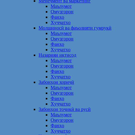
Менеҷмент ва маркетинг
Маълумот
Омузгорон
Фанҳо
Ҳуҷҷатҳо
Молшиносӣ ва фаъолияти гумрукӣ
Маълумот
Омузгорон
Фанҳо
Ҳуҷҷатҳо
Назарияи иқтисод
Маълумот
Омузгорон
Фанҳо
Ҳуҷҷатҳо
Забонҳои хориҷӣ
Маълумот
Омузгорон
Фанҳо
Ҳуҷҷатҳо
Забонҳои тоҷикӣ ва русӣ
Маълумот
Омузгорон
Фанҳо
Ҳуҷҷатҳо