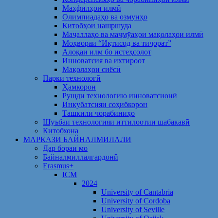
Маҳфилҳои илмӣ
Олимпиадаҳо ва озмунҳо
Китобҳои нашршуда
Маҷаллаҳо ва маҷмӯаҳои мақолаҳои илмӣ
Моҳвораи “Иқтисод ва тиҷорат”
Алоқаи илм бо истеҳсолот
Инноватсия ва ихтироот
Мақолаҳои сиёсӣ
Парки технологӣ
Ҳамкорон
Рушди технологию инноватсионӣ
Инкубатсияи соҳибкорон
Ташкили чорабиниҳо
Шуъбаи технологияи иттилоотии шабакавӣ
Китобхона
МАРКАЗИ БАЙНАЛМИЛАЛӢ
Дар бораи мо
Байналмиллалгардонӣ
Erasmus+
ICM
2024
University of Cantabria
University of Cordoba
University of Seville