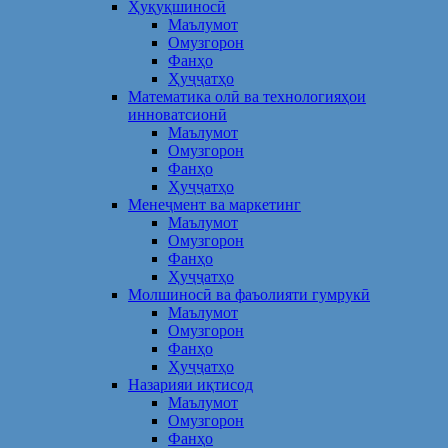
Ҳуқуқшиносӣ
Маълумот
Омузгорон
Фанҳо
Ҳуҷҷатҳо
Математика олӣ ва технологияҳои
инноватсионӣ
Маълумот
Омузгорон
Фанҳо
Ҳуҷҷатҳо
Менеҷмент ва маркетинг
Маълумот
Омузгорон
Фанҳо
Ҳуҷҷатҳо
Молшиносӣ ва фаъолияти гумрукӣ
Маълумот
Омузгорон
Фанҳо
Ҳуҷҷатҳо
Назарияи иқтисод
Маълумот
Омузгорон
Фанҳо