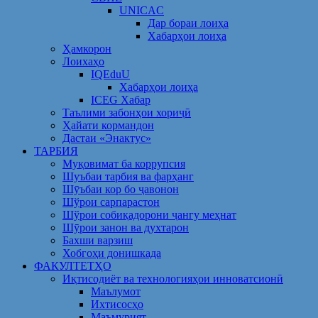
UNICAC
Дар бораи лоиҳа
Хабарҳои лоиҳа
Ҳамкорон
Лоихаҳо
IQEduU
Хабарҳои лоиҳа
ICEG Хабар
Таълими забонҳои хориҷӣ
Ҳайати кормандон
Дастаи «Энактус»
ТАРБИЯ
Муқовимат ба коррупсия
Шуъбаи тарбия ва фарҳанг
Шӯъбаи кор бо ҷавонон
Шўрои сарпарастон
Шўрои собиқадорони ҷангу меҳнат
Шӯрои занон ва духтарон
Бахши варзиш
Хобгоҳи донишкада
ФАКУЛТЕТҲО
Иқтисодиёт ва технологияҳои инноватсионӣ
Маълумот
Ихтисосҳо
Маъмурият