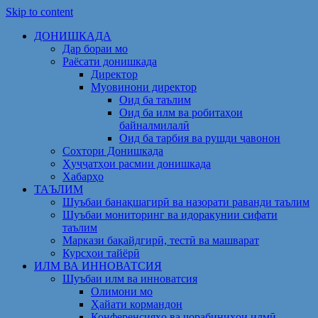
Skip to content
ДОНИШКАДА
Дар бораи мо
Раёсати донишкада
Директор
Муовинони директор
Оид ба таълим
Оид ба илм ва робитаҳои
байналмилалӣ
Оид ба тарбия ва рушди ҷавонон
Сохтори Донишкада
Ҳуҷҷатҳои расмии донишкада
Хабарҳо
ТАЪЛИМ
Шуъбаи банақшагирӣ ва назорати раванди таълим
Шуъбаи мониторинг ва идоракунии сифати
таълим
Маркази бақайдгирӣ, тестӣ ва машварат
Курсҳои тайёрӣ
ИЛМ ВА ИННОВАТСИЯ
Шуъбаи илм ва инноватсия
Олимони мо
Ҳайати кормандон
Конференсияҳо ва чорабиниҳои илмӣ