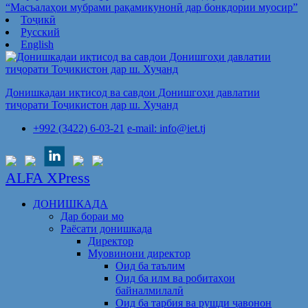
“Масъалаҳои мубрами рақамикунонӣ дар бонкдории муосир”
Тоҷикӣ
Русский
English
Донишкадаи иқтисод ва савдои Донишгоҳи давлатии
тиҷорати Тоҷикистон дар ш. Хуҷанд
+992 (3422) 6-03-21
e-mail: info@iet.tj
ALFA XPress
ДОНИШКАДА
Дар бораи мо
Раёсати донишкада
Директор
Муовинони директор
Оид ба таълим
Оид ба илм ва робитаҳои
байналмилалӣ
Оид ба тарбия ва рушди ҷавонон