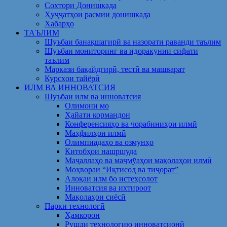
Сохтори Донишкада
Ҳуҷҷатҳои расмии донишкада
Хабарҳо
ТАЪЛИМ
Шуъбаи банақшагирӣ ва назорати раванди таълим
Шуъбаи мониторинг ва идоракунии сифати
таълим
Маркази бақайдгирӣ, тестӣ ва машварат
Курсҳои тайёрӣ
ИЛМ ВА ИННОВАТСИЯ
Шуъбаи илм ва инноватсия
Олимони мо
Ҳайати кормандон
Конференсияҳо ва чорабиниҳои илмӣ
Маҳфилҳои илмӣ
Олимпиадаҳо ва озмунҳо
Китобҳои нашршуда
Маҷаллаҳо ва маҷмӯаҳои мақолаҳои илмӣ
Моҳвораи “Иқтисод ва тиҷорат”
Алоқаи илм бо истеҳсолот
Инноватсия ва ихтироот
Мақолаҳои сиёсӣ
Парки технологӣ
Ҳамкорон
Рушди технологию инноватсионӣ