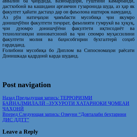
аввалин ба ҷабрдида, вазнбардорӣ, гўштини камарбандӣ,
дастхобонӣ ва кашидани арғамчин гузаронида шуда, аз ҳар як
факултет ҳайати дастаҳо дар он фаъолона иштирок намуданд.
Аз рўи натиҷаҳои ҷамъбасти мусобиқа ҷои якумро
донишҷўёни факултети тиҷорат, фаъолияти гумрукӣ ва ҳуқуқ,
ҷои дуюмро донишҷўёни факултети иқтисодиёт ва
технологияҳои инноватсионӣ ва ҷои сеюмро муҳассилини
факултети молия ва баҳисобгирии бухгалтерӣ соҳиб
гардиданд.
Ғолибони мусобиқа бо Диплом ва Сипосномаҳои раёсати
Донишкада қадрдонӣ карда шуданд.
Post navigation
Назад
Предыдущая запись:
ТЕРРОРИЗМИ
БАЙНАЛМИЛАЛӢ –ЗУҲУРОТИ ХАТАРНОКИ ҶОМЕАИ
ҶАҲОНӢ
Вперед
Следующая запись:
Озмуни “Довталаби беҳтарини
ДИС ДДТТ”
Leave a Reply