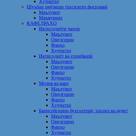
Ҳуҷҷатҳо
Шуъбаи омӯзиши таҳсилоти фосилавӣ
Маълумот
Маъмурият
КАФЕДРАҲО
Иқтисодиёти ҷаҳон
Маълумот
Омузгорон
Фанҳо
Ҳуҷҷатҳо
Иқтисодиёт ва соҳибкорӣ
Маълумот
Омузгорон
Фанҳо
Ҳуҷҷатҳо
Молия ва қарз
Маълумот
Омузгорон
Фанҳо
Ҳуҷҷатҳо
Баҳисобгирии бухгалтерӣ, таҳлил ва аудит
Маълумот
Омузгорон
Фанҳо
Ҳуҷҷатҳо