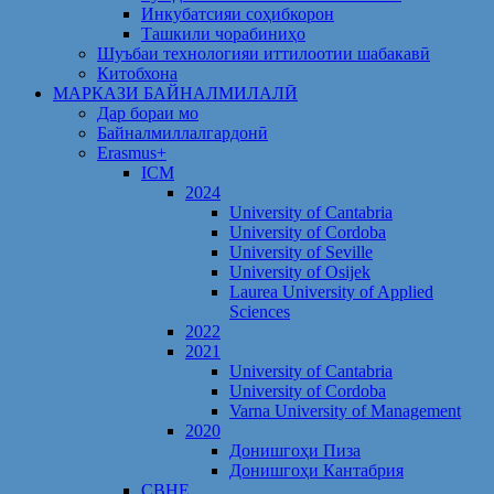
Инкубатсияи соҳибкорон
Ташкили чорабиниҳо
Шуъбаи технологияи иттилоотии шабакавӣ
Китобхона
МАРКАЗИ БАЙНАЛМИЛАЛӢ
Дар бораи мо
Байналмиллалгардонӣ
Erasmus+
ICM
2024
University of Cantabria
University of Cordoba
University of Seville
University of Osijek
Laurea University of Applied
Sciences
2022
2021
University of Cantabria
University of Cordoba
Varna University of Management
2020
Донишгоҳи Пиза
Донишгоҳи Кантабрия
CBHE