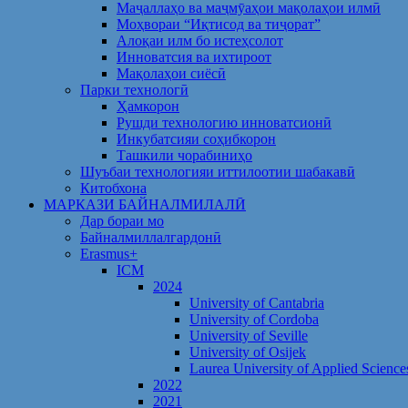
Маҷаллаҳо ва маҷмӯаҳои мақолаҳои илмӣ
Моҳвораи “Иқтисод ва тиҷорат”
Алоқаи илм бо истеҳсолот
Инноватсия ва ихтироот
Мақолаҳои сиёсӣ
Парки технологӣ
Ҳамкорон
Рушди технологию инноватсионӣ
Инкубатсияи соҳибкорон
Ташкили чорабиниҳо
Шуъбаи технологияи иттилоотии шабакавӣ
Китобхона
МАРКАЗИ БАЙНАЛМИЛАЛӢ
Дар бораи мо
Байналмиллалгардонӣ
Erasmus+
ICM
2024
University of Cantabria
University of Cordoba
University of Seville
University of Osijek
Laurea University of Applied Science
2022
2021