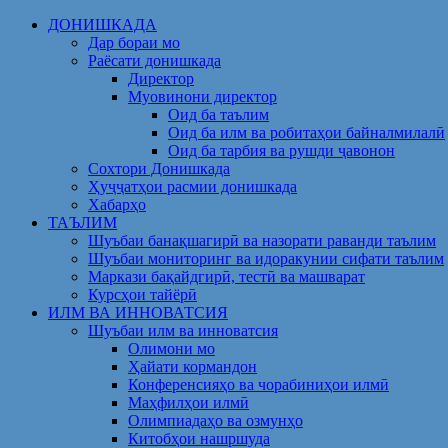
Skip
ДОНИШКАДА
to
Дар бораи мо
content
Раёсати донишкада
Директор
Муовинони директор
Оид ба таълим
Оид ба илм ва робитаҳои байналмилалӣ
Оид ба тарбия ва рушди ҷавонон
Сохтори Донишкада
Ҳуҷҷатҳои расмии донишкада
Хабарҳо
ТАЪЛИМ
Шуъбаи банақшагирӣ ва назорати раванди таълим
Шуъбаи мониторинг ва идоракунии сифати таълим
Маркази бақайдгирӣ, тестӣ ва машварат
Курсҳои тайёрӣ
ИЛМ ВА ИННОВАТСИЯ
Шуъбаи илм ва инноватсия
Олимони мо
Ҳайати кормандон
Конференсияҳо ва чорабиниҳои илмӣ
Маҳфилҳои илмӣ
Олимпиадаҳо ва озмунҳо
Китобҳои нашршуда