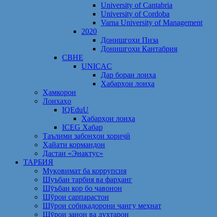
University of Cantabria
University of Cordoba
Varna University of Management
2020
Донишгоҳи Пиза
Донишгоҳи Кантабрия
CBHE
UNICAC
Дар бораи лоиҳа
Хабарҳои лоиҳа
Ҳамкорон
Лоихаҳо
IQEduU
Хабарҳои лоиҳа
ICEG Хабар
Таълими забонҳои хориҷӣ
Ҳайати кормандон
Дастаи «Энактус»
ТАРБИЯ
Муқовимат ба коррупсия
Шуъбаи тарбия ва фарҳанг
Шӯъбаи кор бо ҷавонон
Шўрои сарпарастон
Шўрои собиқадорони ҷангу меҳнат
Шӯрои занон ва духтарон