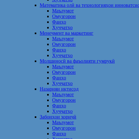
Математика олӣ ва технологияҳои инноватси
Маълумот
Омузгорон
Фанҳо
Ҳуҷҷатҳо
Менеҷмент ва маркетинг
Маълумот
Омузгорон
Фанҳо
Ҳуҷҷатҳо
Молшиносӣ ва фаъолияти гумрукӣ
Маълумот
Омузгорон
Фанҳо
Ҳуҷҷатҳо
Назарияи иқтисод
Маълумот
Омузгорон
Фанҳо
Ҳуҷҷатҳо
Забонҳои хориҷӣ
Маълумот
Омузгорон
Фанҳо