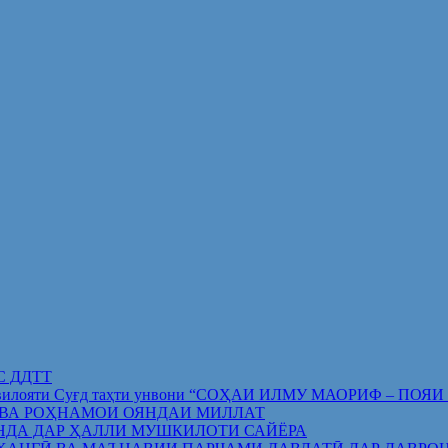
ИС ДДТТ
орифи вилояти Суғд таҳти унвони “СОҲАИ ИЛМУ МАОРИФ –
 ВА РОҲНАМОИ ОЯНДАИ МИЛЛАТ
НДА ДАР ҲАЛЛИ МУШКИЛОТИ САЙЁРА