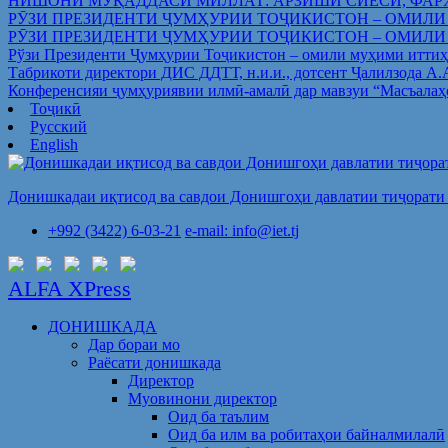
НИШОНИ МУҚАДДАСИ МИЛЛАТ: АРЗИШИ СИЁСӢ, ФАР
РӮЗИ ПРЕЗИДЕНТИ ҶУМҲУРИИ ТОҶИКИСТОН – ОМИЛИ
РӮЗИ ПРЕЗИДЕНТИ ҶУМҲУРИИ ТОҶИКИСТОН – ОМИЛИ
Рўзи Президенти Ҷумҳурии Тоҷикистон – омили муҳими иттиҳ
Табрикоти директори ДИС ДДТТ, н.и.и., дотсент Ҷалилзода А
Конференсияи ҷумҳуриявии илмӣ-амалӣ дар мавзуи “Масъалаҳ
Тоҷикӣ
Русский
English
Донишкадаи иқтисод ва савдои Донишгоҳи давлатии тиҷорати 
+992 (3422) 6-03-21
e-mail: info@iet.tj
ALFA XPress
ДОНИШКАДА
Дар бораи мо
Раёсати донишкада
Директор
Муовинони директор
Оид ба таълим
Оид ба илм ва робитаҳои байналмилалӣ