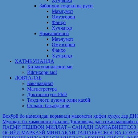
Ҳуҷҷатҳо
Забонҳои тоҷикӣ ва русӣ
Маълумот
Омузгорон
Фанҳо
Ҳуҷҷатҳо
Ҷомеашиносӣ
Маълумот
Омузгорон
Фанҳо
Ҳуҷҷатҳо
ХАТМКУНАНДА
Хатмкунандагони мо
Ифтихори мо!
ДОВТАЛАБ
Бакалавриат
Магистратура
Докторантура PhD
Таҳсилоти дуюми олии касбӣ
Онлайн бақайдгирӣ
Вохўрӣ бо намояндаи корманди мақомоти ҳифзи ҳуқуқ дар Д
Мулоқот бо ҳамкорони фаъоли Донишкада дар соҳаи ма
ПАЁМИ ПЕШВОИ МИЛЛАТ – САНАДИ САРНАВИШТСОЗ
ОСИЁИ МАРКАЗӢ МИНТАҚАИ ТАШАББУСКОР ВА СОЗА