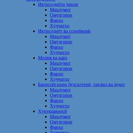
Иқтисодиёти ҷаҳон
Маълумот
Омузгорон
Фанҳо
Ҳуҷҷатҳо
Иқтисодиёт ва соҳибкорӣ
Маълумот
Омузгорон
Фанҳо
Ҳуҷҷатҳо
Молия ва қарз
Маълумот
Омузгорон
Фанҳо
Ҳуҷҷатҳо
Баҳисобгирии бухгалтерӣ, таҳлил ва аудит
Маълумот
Омузгорон
Фанҳо
Ҳуҷҷатҳо
Ҳуқуқшиносӣ
Маълумот
Омузгорон
Фанҳо
Ҳуҷҷатҳо