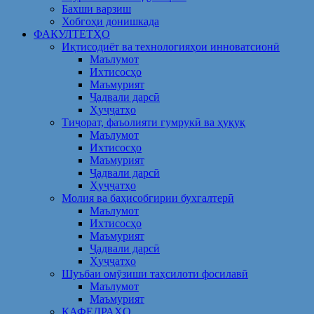
Бахши варзиш
Хобгоҳи донишкада
ФАКУЛТЕТҲО
Иқтисодиёт ва технологияҳои инноватсионӣ
Маълумот
Ихтисосҳо
Маъмурият
Ҷадвали дарсӣ
Ҳуҷҷатҳо
Тиҷорат, фаъолияти гумрукӣ ва ҳуқуқ
Маълумот
Ихтисосҳо
Маъмурият
Ҷадвали дарсӣ
Ҳуҷҷатҳо
Молия ва баҳисобгирии бухгалтерӣ
Маълумот
Ихтисосҳо
Маъмурият
Ҷадвали дарсӣ
Ҳуҷҷатҳо
Шуъбаи омӯзиши таҳсилоти фосилавӣ
Маълумот
Маъмурият
КАФЕДРАҲО